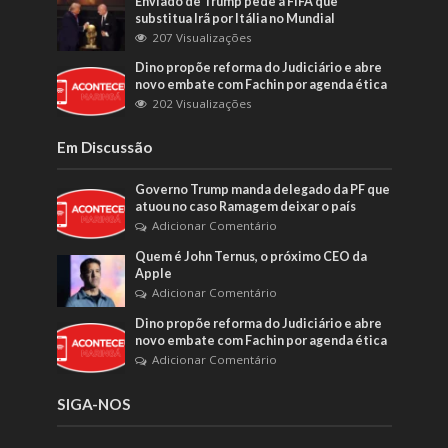
Enviado de Trump pede à FIFA que
substitua Irã por Itália no Mundial
207 Visualizações
Dino propõe reforma do Judiciário e abre
novo embate com Fachin por agenda ética
202 Visualizações
Em Discussão
Governo Trump manda delegado da PF que
atuou no caso Ramagem deixar o país
Adicionar Comentário
Quem é John Ternus, o próximo CEO da
Apple
Adicionar Comentário
Dino propõe reforma do Judiciário e abre
novo embate com Fachin por agenda ética
Adicionar Comentário
SIGA-NOS