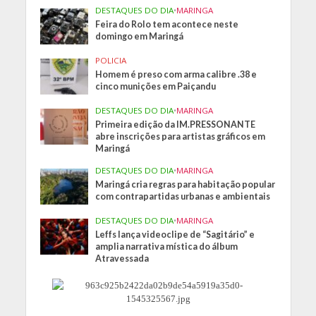
DESTAQUES DO DIA
•
MARINGA
Feira do Rolo tem acontece neste
domingo em Maringá
POLICIA
Homem é preso com arma calibre .38 e
cinco munições em Paiçandu
DESTAQUES DO DIA
•
MARINGA
Primeira edição da IM.PRESSONANTE
abre inscrições para artistas gráficos em
Maringá
DESTAQUES DO DIA
•
MARINGA
Maringá cria regras para habitação popular
com contrapartidas urbanas e ambientais
DESTAQUES DO DIA
•
MARINGA
Leffs lança videoclipe de “Sagitário” e
amplia narrativa mística do álbum
Atravessada