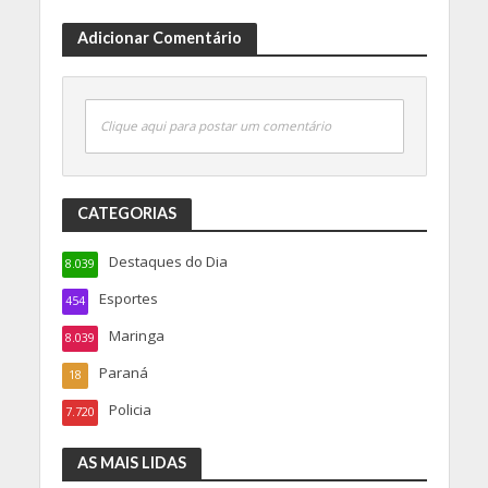
Adicionar Comentário
Clique aqui para postar um comentário
CATEGORIAS
Destaques do Dia
8.039
Esportes
454
Maringa
8.039
Paraná
18
Policia
7.720
AS MAIS LIDAS