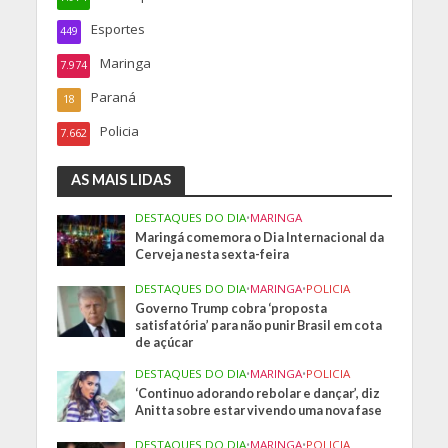
Esportes
449
Maringa
7.974
Paraná
18
Policia
7.662
AS MAIS LIDAS
DESTAQUES DO DIA
•
MARINGA
Maringá comemora o Dia Internacional da
Cerveja nesta sexta-feira
DESTAQUES DO DIA
•
MARINGA
•
POLICIA
Governo Trump cobra ‘proposta
satisfatória’ para não punir Brasil em cota
de açúcar
DESTAQUES DO DIA
•
MARINGA
•
POLICIA
‘Continuo adorando rebolar e dançar’, diz
Anitta sobre estar vivendo uma nova fase
DESTAQUES DO DIA
•
MARINGA
•
POLICIA