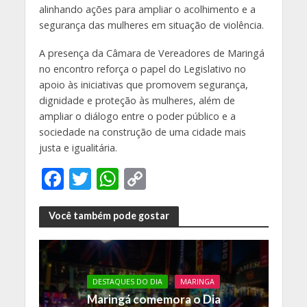
alinhando ações para ampliar o acolhimento e a
segurança das mulheres em situação de violência.
A presença da Câmara de Vereadores de Maringá
no encontro reforça o papel do Legislativo no
apoio às iniciativas que promovem segurança,
dignidade e proteção às mulheres, além de
ampliar o diálogo entre o poder público e a
sociedade na construção de uma cidade mais
justa e igualitária.
F
T
W
C
ac
w
h
o
e
itt
at
p
Você também pode gostar
b
er
s
y
o
A
Li
o
p
n
DESTAQUES DO DIA
MARINGA
Maringá comemora o Dia