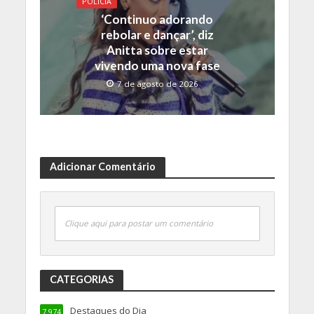
POLICIA
‘Continuo adorando
rebolar e dançar’, diz
Anitta sobre estar
vivendo uma nova fase
7 de agosto de 2026
Adicionar Comentário
Clique aqui para postar um comentário
CATEGORIAS
Destaques do Dia
7.974