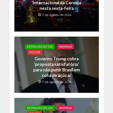
k
p
k
Internacional da Cerveja
nesta sexta-feira
7 de agosto de 2026
DESTAQUES DO DIA
MARINGA
POLICIA
Governo Trump cobra
‘proposta satisfatória’
para não punir Brasil em
cota de açúcar
7 de agosto de 2026
DESTAQUES DO DIA
MARINGA