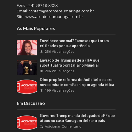
Fone: (44) 99718-XXXX
Email: contato@aconteceumaringa.com.br
Site: www.aconteceumaringa.com.br
As Mais Populares
Envelheceram mal? Famosos que foram
criticados por sua aparência
256 Visualizações
Enviado de Trump pede à FIFA que
substitua Irã por Itália no Mundial
206 Visualizações
Dino propõe reforma do Judiciário e abre
novo embate com Fachin por agenda ética
199 Visualizações
Em Discussão
Governo Trump manda delegado da PF que
atuou no caso Ramagem deixar o país
Adicionar Comentário