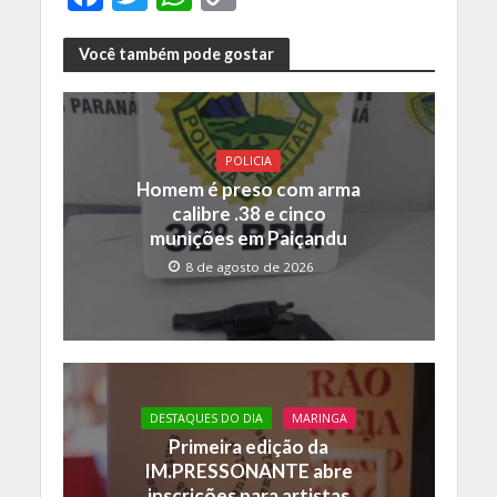
ac
w
h
o
e
itt
at
p
Você também pode gostar
b
er
s
y
o
A
Li
o
p
n
POLICIA
Homem é preso com arma
k
p
k
calibre .38 e cinco
munições em Paiçandu
8 de agosto de 2026
DESTAQUES DO DIA
MARINGA
Primeira edição da
IM.PRESSONANTE abre
inscrições para artistas