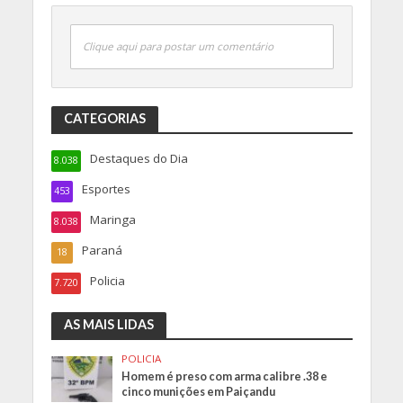
Clique aqui para postar um comentário
CATEGORIAS
Destaques do Dia
8.038
Esportes
453
Maringa
8.038
Paraná
18
Policia
7.720
AS MAIS LIDAS
POLICIA
Homem é preso com arma calibre .38 e
cinco munições em Paiçandu