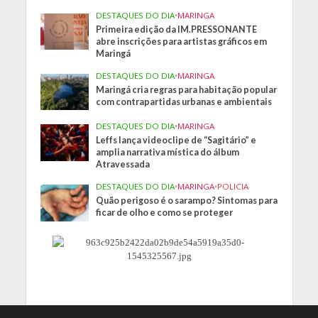
DESTAQUES DO DIA
•
MARINGA
Primeira edição da IM.PRESSONANTE
abre inscrições para artistas gráficos em
Maringá
DESTAQUES DO DIA
•
MARINGA
Maringá cria regras para habitação popular
com contrapartidas urbanas e ambientais
DESTAQUES DO DIA
•
MARINGA
Leffs lança videoclipe de “Sagitário” e
amplia narrativa mística do álbum
Atravessada
DESTAQUES DO DIA
•
MARINGA
•
POLICIA
Quão perigoso é o sarampo? Sintomas para
ficar de olho e como se proteger