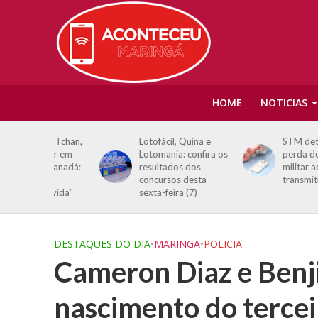
HOME
NOTICIAS
 o Tchan,
Lotofácil, Quina e
STM determina
isor em
Lotomania: confira os
perda de patente d
 Canadá:
resultados dos
militar acusado de
concursos desta
transmitir HIV
e vida’
sexta-feira (7)
DESTAQUES DO DIA
•
MARINGA
•
POLICIA
Cameron Diaz e Ben
nascimento do tercei