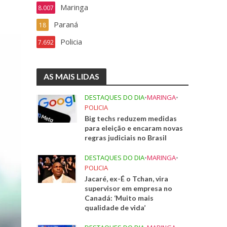
Maringa
8.007
Paraná
18
Policia
7.692
AS MAIS LIDAS
DESTAQUES DO DIA
•
MARINGA
•
POLICIA
Big techs reduzem medidas
para eleição e encaram novas
regras judiciais no Brasil
DESTAQUES DO DIA
•
MARINGA
•
POLICIA
Jacaré, ex-É o Tchan, vira
supervisor em empresa no
Canadá: ‘Muito mais
qualidade de vida’