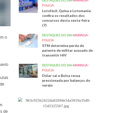
DESTAQUES DO DIA
•
MARINGA
•
POLICIA
Lotofácil, Quina e Lotomania:
confira os resultados dos
concursos desta sexta-feira
(7)
DESTAQUES DO DIA
•
MARINGA
•
am o
POLICIA
STM determina perda de
patente de militar acusado de
transmitir HIV
navio
DESTAQUES DO DIA
•
MARINGA
•
POLICIA
Dólar cai e Bolsa recua
autas
pressionada por balanços do
 de
varejo
am
is de