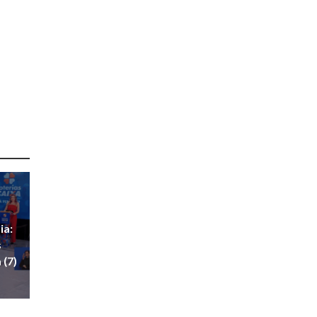
ia:
s
 (7)