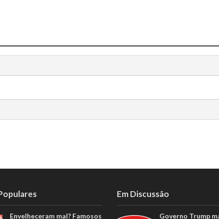
 Populares
Em Discussão
Envelheceram mal? Famosos
Governo Trump m