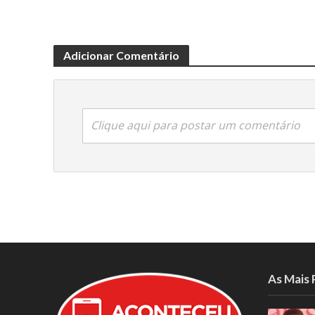
Adicionar Comentário
Clique aqui para postar um comentário
As Mais