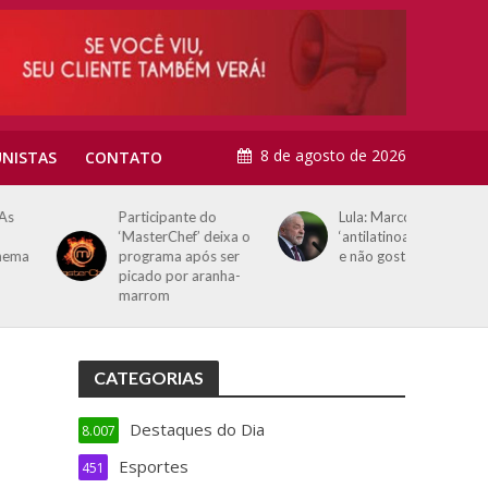
8 de agosto de 2026
NISTAS
CONTATO
Participante do
Lula: Marco Rubio é
‘MasterChef’ deixa o
‘antilatinoamericano’
programa após ser
e não gosta do Brasil
picado por aranha-
marrom
CATEGORIAS
Destaques do Dia
8.007
Esportes
451