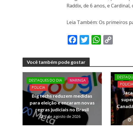
Raddix, de 6 anos, e Cardinal, 
Leia Também: Os primeiros pa
F
T
W
C
ac
w
h
o
e
itt
at
p
Você também pode gostar
b
er
s
y
o
A
Li
DESTAQU
DESTAQUES DO DIA
MARINGA
o
p
n
POLICI
POLICIA
Jaca
k
p
k
Big techs reduzem medidas
supe
para eleição e encaram novas
Canadá:
regras judiciais no Brasil
7 de agosto de 2026