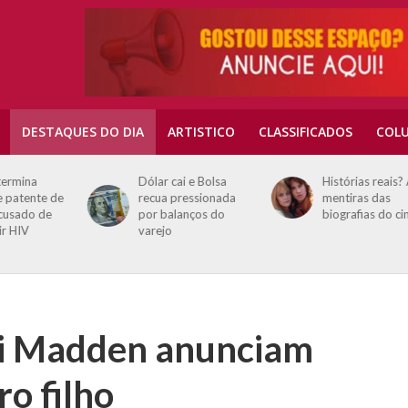
DESTAQUES DO DIA
ARTISTICO
CLASSIFICADOS
COLU
Dólar cai e Bolsa
Histórias reais? As
e
recua pressionada
mentiras das
por balanços do
biografias do cinema
varejo
ji Madden anunciam
ro filho