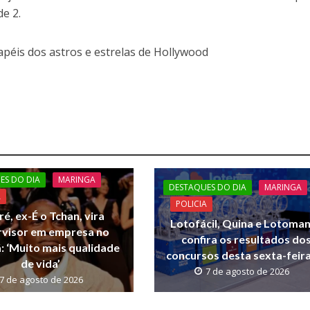
de 2.
péis dos astros e estrelas de Hollywood
ES DO DIA
MARINGA
DESTAQUES DO DIA
MARINGA
A
POLICIA
ré, ex-É o Tchan, vira
Lotofácil, Quina e Lotoman
rvisor em empresa no
confira os resultados do
 ‘Muito mais qualidade
concursos desta sexta-feira
de vida’
7 de agosto de 2026
7 de agosto de 2026