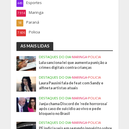
Esportes
449
Maringa
7.914
Paraná
18
Policia
7.606
AS MAIS LIDAS
DESTAQUES DO DIA
•
MARINGA
•
POLICIA
Lula sanciona lei que aumenta punição a
crimes digitais contra crianças
DESTAQUES DO DIA
•
MARINGA
•
POLICIA
Laura Pausini fala de feat com Sandy e
alfineta artistas atuais
DESTAQUES DO DIA
•
MARINGA
•
POLICIA
Janja chama Discord de ‘rede horrorosa’
após caso de suicídio ao vivo e pede
bloqueio no Brasil
DESTAQUES DO DIA
•
MARINGA
•
POLICIA
PF indicia seis em segundo inquérito sobre