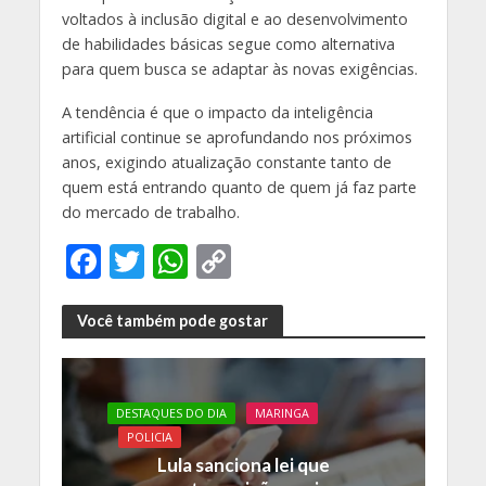
voltados à inclusão digital e ao desenvolvimento
de habilidades básicas segue como alternativa
para quem busca se adaptar às novas exigências.
A tendência é que o impacto da inteligência
artificial continue se aprofundando nos próximos
anos, exigindo atualização constante tanto de
quem está entrando quanto de quem já faz parte
do mercado de trabalho.
F
T
W
C
ac
w
h
o
e
itt
at
p
Você também pode gostar
b
er
s
y
o
A
Li
DESTAQUES DO DIA
MARINGA
o
p
n
POLICIA
k
p
k
Lula sanciona lei que