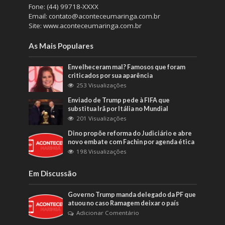
Fone: (44) 99718-XXXX
Email: contato@aconteceumaringa.com.br
Site: www.aconteceumaringa.com.br
As Mais Populares
Envelheceram mal? Famosos que foram
criticados por sua aparência
253 Visualizações
Enviado de Trump pede à FIFA que
substitua Irã por Itália no Mundial
201 Visualizações
Dino propõe reforma do Judiciário e abre
novo embate com Fachin por agenda ética
198 Visualizações
Em Discussão
Governo Trump manda delegado da PF que
atuou no caso Ramagem deixar o país
Adicionar Comentário