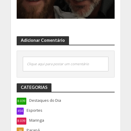
Adicionar Comentário
Clique aqui para postar um comentário
CATEGORIAS
Destaques do Dia
8.039
Esportes
454
Maringa
8.039
Paraná
18