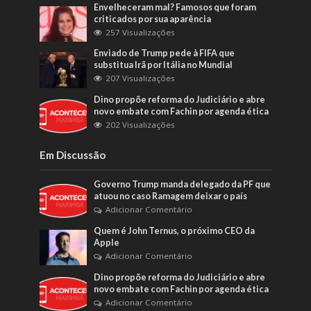
Envelheceram mal? Famosos que foram
criticados por sua aparência
257 Visualizações
Enviado de Trump pede à FIFA que
substitua Irã por Itália no Mundial
207 Visualizações
Dino propõe reforma do Judiciário e abre
novo embate com Fachin por agenda ética
202 Visualizações
Em Discussão
Governo Trump manda delegado da PF que
atuou no caso Ramagem deixar o país
Adicionar Comentário
Quem é John Ternus, o próximo CEO da
Apple
Adicionar Comentário
Dino propõe reforma do Judiciário e abre
novo embate com Fachin por agenda ética
Adicionar Comentário