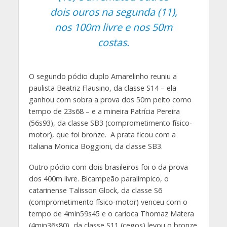
dois ouros na segunda (11),
nos 100m livre e nos 50m
costas.
O segundo pódio duplo Amarelinho reuniu a
paulista Beatriz Flausino, da classe S14 – ela
ganhou com sobra a prova dos 50m peito como
tempo de 23s68 – e a mineira Patrícia Pereira
(56s93), da classe SB3 (comprometimento físico-
motor), que foi bronze. A prata ficou com a
italiana Monica Boggioni, da classe SB3.
Outro pódio com dois brasileiros foi o da prova
dos 400m livre. Bicampeão paralímpico, o
catarinense Talisson Glock, da classe S6
(comprometimento físico-motor) venceu com o
tempo de 4min59s45 e o carioca Thomaz Matera
(4min36s80), da classe S11 (cegos) levou o bronze.