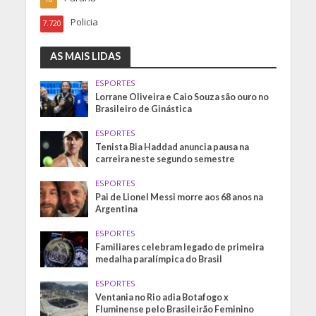
Policia
7.720
AS MAIS LIDAS
ESPORTES
Lorrane Oliveira e Caio Souza são ouro no
Brasileiro de Ginástica
ESPORTES
Tenista Bia Haddad anuncia pausa na
carreira neste segundo semestre
ESPORTES
Pai de Lionel Messi morre aos 68 anos na
Argentina
ESPORTES
Familiares celebram legado de primeira
medalha paralímpica do Brasil
ESPORTES
Ventania no Rio adia Botafogo x
Fluminense pelo Brasileirão Feminino