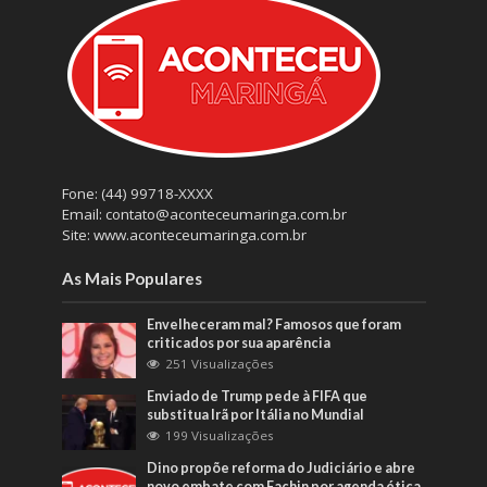
Fone: (44) 99718-XXXX
Email: contato@aconteceumaringa.com.br
Site: www.aconteceumaringa.com.br
As Mais Populares
Envelheceram mal? Famosos que foram
criticados por sua aparência
251 Visualizações
Enviado de Trump pede à FIFA que
substitua Irã por Itália no Mundial
199 Visualizações
Dino propõe reforma do Judiciário e abre
novo embate com Fachin por agenda ética