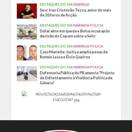
DESTAQUES DO DIA
•
MARINGA
Sesc traz Cristovão Tezza, autor de mais
de 20 livros de ficção
DESTAQUES DO DIA
•
MARINGA
•
POLICIA
Dólar abre em queda e Bolsa recua após
decisão do Copom sobre a Selic
DESTAQUES DO DIA
•
MARINGA
•
POLICIA
Caso Marielle: Justiça amplia penas de
Ronnie Lessa e Élcio Queiroz
DESTAQUES DO DIA
•
MARINGA
•
POLICIA
Defensoria Pública do PR anuncia “Projeto
de Enfrentamento à Violência Política de
Gênero”