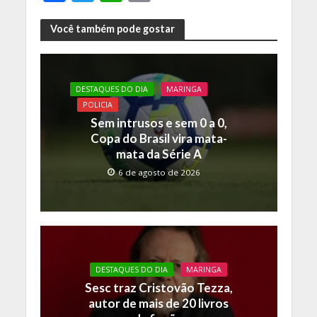
ac
w
h
o
e
itt
at
p
Você também pode gostar
b
er
s
y
o
A
Li
DESTAQUES DO DIA
MARINGA
o
p
n
POLICIA
k
p
k
Sem intrusos e sem 0 a 0,
Copa do Brasil vira mata-
mata da Série A
6 de agosto de 2026
DESTAQUES DO DIA
MARINGA
Sesc traz Cristovão Tezza,
autor de mais de 20 livros