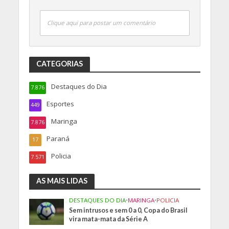
Clique aqui para postar um comentário
CATEGORIAS
Destaques do Dia
7.876
Esportes
449
Maringa
7.876
Paraná
17
Policia
7.571
AS MAIS LIDAS
DESTAQUES DO DIA
•
MARINGA
•
POLICIA
Sem intrusos e sem 0 a 0, Copa do Brasil
vira mata-mata da Série A