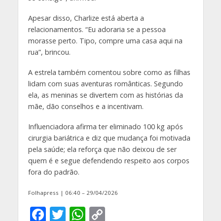
Apesar disso, Charlize está aberta a
relacionamentos. “Eu adoraria se a pessoa
morasse perto. Tipo, compre uma casa aqui na
rua”, brincou.
A estrela também comentou sobre como as filhas
lidam com suas aventuras românticas. Segundo
ela, as meninas se divertem com as histórias da
mãe, dão conselhos e a incentivam.
Influenciadora afirma ter eliminado 100 kg após
cirurgia bariátrica e diz que mudança foi motivada
pela saúde; ela reforça que não deixou de ser
quem é e segue defendendo respeito aos corpos
fora do padrão.
Folhapress | 06:40 – 29/04/2026
F
T
W
C