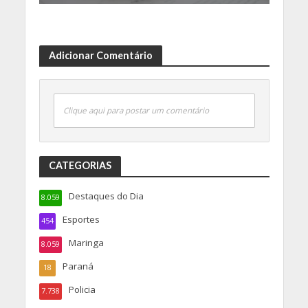
Adicionar Comentário
Clique aqui para postar um comentário
CATEGORIAS
Destaques do Dia
8.059
Esportes
454
Maringa
8.059
Paraná
18
Policia
7.738