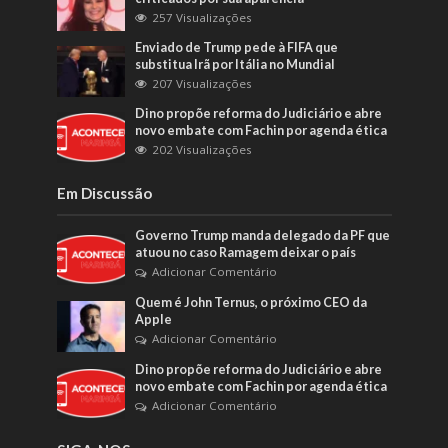
257 Visualizações
Enviado de Trump pede à FIFA que
substitua Irã por Itália no Mundial
207 Visualizações
Dino propõe reforma do Judiciário e abre
novo embate com Fachin por agenda ética
202 Visualizações
Em Discussão
Governo Trump manda delegado da PF que
atuou no caso Ramagem deixar o país
Adicionar Comentário
Quem é John Ternus, o próximo CEO da
Apple
Adicionar Comentário
Dino propõe reforma do Judiciário e abre
novo embate com Fachin por agenda ética
Adicionar Comentário