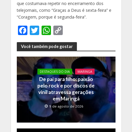
que costumava repetir no encerramento dos
telejornais, como “Graças a Deus é sexta-feira” e
“Coragem, porque é segunda-feira”.
F
T
W
C
ac
w
h
o
e
itt
at
p
Você também pode gostar
b
er
s
y
o
A
Li
DESTAQUES DO DIA
MARINGA
o
p
n
De pai para filho: paixão
k
p
k
pelo rock e por discos de
vinil atravessa gerações
em Maringá
9 de agosto de 2026