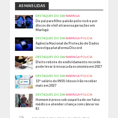
AS MAIS LIDAS
DESTAQUES DO DIA
•
MARINGA
De pai para filho: paixão pelo rock e por
discos de vinil atravessa gerações em
Maringá
DESTAQUES DO DIA
•
MARINGA
•
POLICIA
Agência Nacional de Proteção de Dados
investiga plataforma Discord
DESTAQUES DO DIA
•
MARINGA
•
POLICIA
Efeito rebote do endividamento recorde
pode levar à ressaca da economia em 2027
DESTAQUES DO DIA
•
MARINGA
•
POLICIA
13º salário do INSS: Idosos irão receber
mais em 2027
DESTAQUES DO DIA
•
MARINGA
•
POLICIA
Homem é preso sob suspeita de ser falso
médico e atender criança com câncer no
RJ