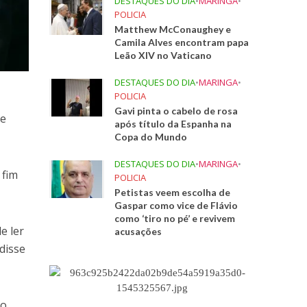
DESTAQUES DO DIA
•
MARINGA
•
POLICIA
Matthew McConaughey e
Camila Alves encontram papa
Leão XIV no Vaticano
DESTAQUES DO DIA
•
MARINGA
•
POLICIA
Gavi pinta o cabelo de rosa
de
após título da Espanha na
Copa do Mundo
DESTAQUES DO DIA
•
MARINGA
•
 fim
POLICIA
Petistas veem escolha de
Gaspar como vice de Flávio
como ‘tiro no pé’ e revivem
e ler
acusações
 disse
 o