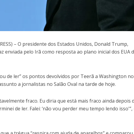
SS) – O presidente dos Estados Unidos, Donald Trump,
z enviada pelo Irã como resposta ao plano inicial dos EUA 
u de ler” os pontos devolvidos por Teerã a Washington no
ssunto a jornalistas no Salão Oval na tarde de hoje.
tavelmente fraco. Eu diria que está mais fraco ainda depois d
minei de ler. Falei: ‘não vou perder meu tempo lendo isso'”,
, que a trégua “respira com ajuda de aparelhos” e comparou