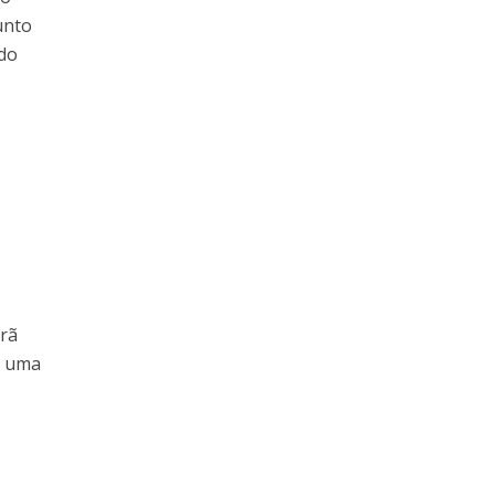
unto
 do
Irã
m uma