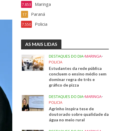
Maringa
7.853
Paraná
17
Policia
7.550
AS MAIS LIDAS
DESTAQUES DO DIA
•
MARINGA
•
POLICIA
Estudantes da rede pública
concluem o ensino médio sem
dominar regra de três e
gráfico de pizza
DESTAQUES DO DIA
•
MARINGA
•
POLICIA
Agrinho inspira tese de
doutorado sobre qualidade da
água no meio rural