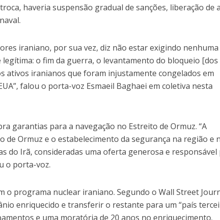
troca, haveria suspensão gradual de sanções, liberação de 
naval.
iores iraniano, por sua vez, diz não estar exigindo nenhuma
 legítima: o fim da guerra, o levantamento do bloqueio [dos
 dos ativos iranianos que foram injustamente congelados em
EUA”, falou o porta-voz Esmaeil Baghaei em coletiva nesta
a garantias para a navegação no Estreito de Ormuz. “A
o de Ormuz e o estabelecimento da segurança na região e 
as do Irã, consideradas uma oferta generosa e responsável
u o porta-voz.
o programa nuclear iraniano. Segundo o Wall Street Journ
rânio enriquecido e transferir o restante para um “país tercei
ipamentos e uma moratória de 20 anos no enriquecimento.