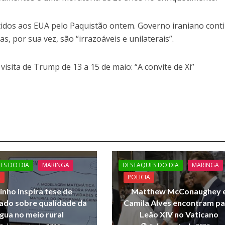
tidos aos EUA pelo Paquistão ontem. Governo iraniano cont
s, por sua vez, são “irrazoáveis e unilaterais”.
isita de Trump de 13 a 15 de maio: “A convite de Xi”
ES DO DIA
MARINGA
DESTAQUES DO DIA
MARINGA
A
POLICIA
inho inspira tese de
Matthew McConaughey 
ado sobre qualidade da
Camila Alves encontram p
gua no meio rural
Leão XIV no Vaticano