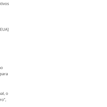
ativos
 EUA]
no
 para
al, o
ro”,