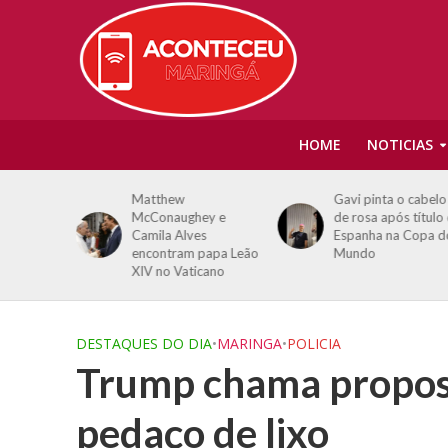
HOME
NOTICIAS
ira tese
Matthew
Gavi pinta o cabelo
do sobre
McConaughey e
de rosa após título
a água no
Camila Alves
Espanha na Copa d
encontram papa Leão
Mundo
XIV no Vaticano
DESTAQUES DO DIA
•
MARINGA
•
POLICIA
Trump chama propost
pedaço de lixo