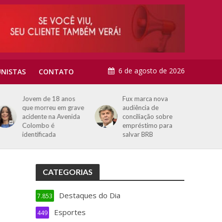
6 de agosto de 2026
NISTAS
CONTATO
Jovem de 18 anos
Fux marca nova
que morreu em grave
audiência de
acidente na Avenida
conciliação sobre
Colombo é
empréstimo para
identificada
salvar BRB
CATEGORIAS
Destaques do Dia
7.853
Esportes
449