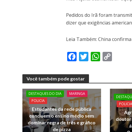
Pedidos do Irã foram transmi
dizer que exigências americana
Leia Também: China confirma v
F
T
W
C
ac
w
h
o
e
itt
at
p
Você também pode gostar
b
er
s
y
o
A
Li
DESTAQUES DO DIA
MARINGA
DESTAQU
o
p
n
POLICIA
POLICI
Estudantes da rede pública
k
p
k
Agr
concluem o ensino médio sem
doutor
dominar regra de três e gráfico
á
de pizza