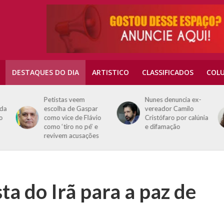
DESTAQUES DO DIA
ARTISTICO
CLASSIFICADOS
COLU
Petistas veem
Nunes denuncia ex-
 da
escolha de Gaspar
vereador Camilo
o
como vice de Flávio
Cristófaro por calúnia
como ‘tiro no pé’ e
e difamação
revivem acusações
a do Irã para a paz de