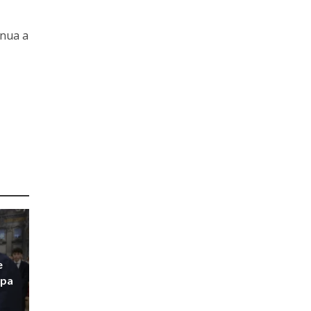
inua a
e
apa