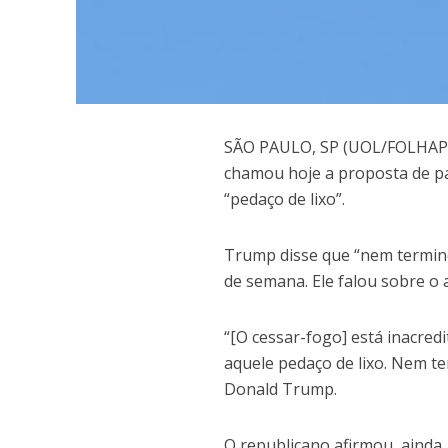
S
ÃO PAULO, SP (UOL/FOLHAPRE
chamou hoje a proposta de pa
“pedaço de lixo”.
Trump disse que “nem termino
de semana. Ele falou sobre o a
“[O cessar-fogo] está inacredi
aquele pedaço de lixo. Nem ter
Donald Trump.
O republicano afirmou, ainda