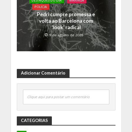
DESTAQUES DO DIA
MARINGA
POLICIA
Pedri cumpre promessa e
volta ao Barcelona com
‘look’ radical
9 de agosto de 2026
Adicionar Comentário
Clique aqui para postar um comentário
CATEGORIAS