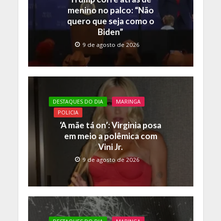
k
p
k
menino no palco: “Não
quero que seja como o
Biden”
9 de agosto de 2026
DESTAQUES DO DIA
MARINGA
POLICIA
‘A mãe tá on’: Virginia posa
em meio a polêmica com
Vini Jr.
9 de agosto de 2026