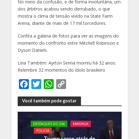
No meio da confusão, e de forma involuntária, um
dos árbitros acabou sendo derrubado, o que
mostra o clima de tensão vivido na State Farm
Arena, diante de mais de 17 mil torcedores.
Confira a galeria de fotos para ver as imagens do
momento do confronto entre Mitchell Robinson e
Dyson Daniels.
Leia Também: Ayrton Senna morreu há 32 anos:
Relembre 32 momentos do ídolo brasileiro
F
T
W
C
ac
w
h
o
e
itt
at
p
Você também pode gostar
b
er
s
y
o
A
Li
DESTAQUES DO DIA
MARINGA
o
p
n
POLICIA
Trump corre atrás de