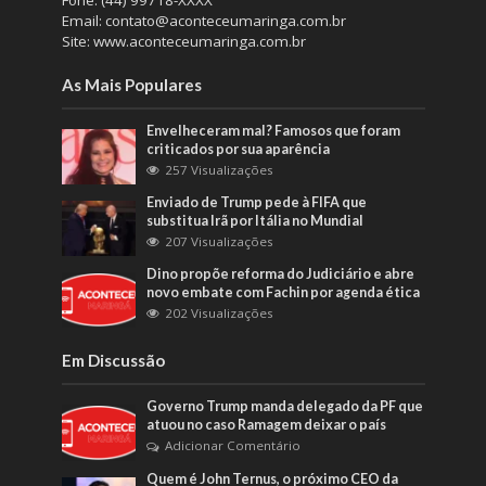
Fone: (44) 99718-XXXX
Email: contato@aconteceumaringa.com.br
Site: www.aconteceumaringa.com.br
As Mais Populares
Envelheceram mal? Famosos que foram
criticados por sua aparência
257 Visualizações
Enviado de Trump pede à FIFA que
substitua Irã por Itália no Mundial
207 Visualizações
Dino propõe reforma do Judiciário e abre
novo embate com Fachin por agenda ética
202 Visualizações
Em Discussão
Governo Trump manda delegado da PF que
atuou no caso Ramagem deixar o país
Adicionar Comentário
Quem é John Ternus, o próximo CEO da