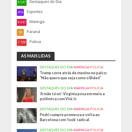
Destaques do Dia
8.047
Esportes
454
Maringa
8.047
Paraná
18
Policia
7.728
AS MAIS LIDAS
DESTAQUES DO DIA
•
MARINGA
•
POLICIA
Trump corre atrás de menino no palco:
“Não quero que seja como o Biden”
DESTAQUES DO DIA
•
MARINGA
•
POLICIA
‘A mãe tá on’: Virginia posa em meio a
polêmica com Vini Jr.
DESTAQUES DO DIA
•
MARINGA
•
POLICIA
Pedri cumpre promessa e volta ao
Barcelona com ‘look’ radical
DESTAQUES DO DIA
•
MARINGA
•
POLICIA