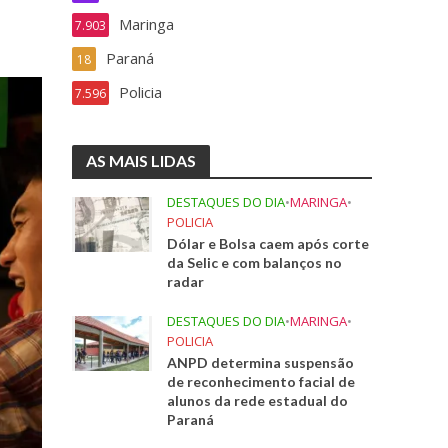
Maringa
7.903
Paraná
18
Policia
7.596
AS MAIS LIDAS
DESTAQUES DO DIA
•
MARINGA
•
POLICIA
Dólar e Bolsa caem após corte
da Selic e com balanços no
radar
DESTAQUES DO DIA
•
MARINGA
•
POLICIA
ANPD determina suspensão
de reconhecimento facial de
alunos da rede estadual do
Paraná