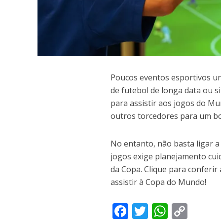
P
oucos eventos esportivos u
de futebol de longa data ou 
para assistir aos jogos do Mun
outros torcedores para um b
No entanto, não basta ligar a
jogos exige planejamento cui
da Copa. Clique para conferir
assistir à Copa do Mundo!
F
T
W
C