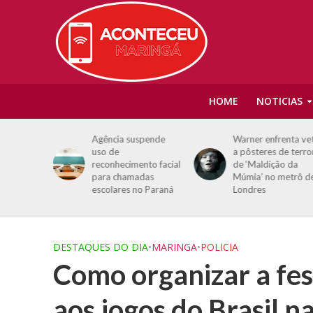
HOME
NOTICIAS
omove
Agência suspende
Warner enfrenta ve
ducação
uso de
a pôsteres de terro
var a
reconhecimento facial
de ‘Maldição da
o de
para chamadas
Múmia’ no metrô d
um
escolares no Paraná
Londres
s
DESTAQUES DO DIA
•
MARINGA
•
POLICIA
Como organizar a fest
aos jogos do Brasil 