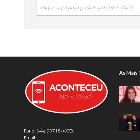
Clique aqui para postar um comentário
As Mais
Fone: (44) 99718-XXXX
Email: