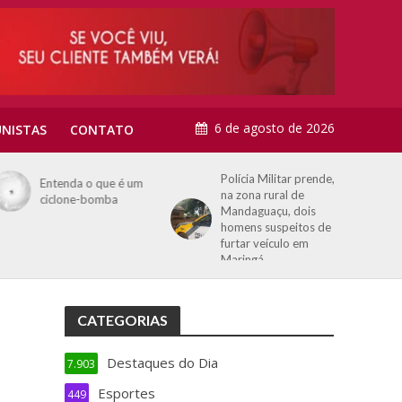
6 de agosto de 2026
NISTAS
CONTATO
Polícia Militar prende,
Entenda o que é um
na zona rural de
ciclone-bomba
Mandaguaçu, dois
homens suspeitos de
furtar veículo em
Maringá
CATEGORIAS
Destaques do Dia
7.903
Esportes
449