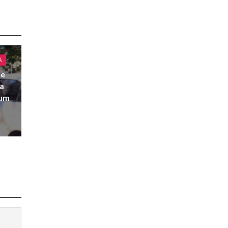
A
de
 a
 um