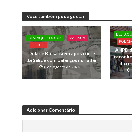
ac
w
h
o
e
itt
at
p
Você também pode gostar
b
er
s
y
o
A
Li
DESTAQU
o
p
n
DESTAQUES DO DIA
MARINGA
POLICI
POLICIA
k
p
k
ANPD d
Dólar e Bolsa caem após corte
reconhe
da Selic e com balanços no radar
da re
6 de agosto de 2026
Adicionar Comentário