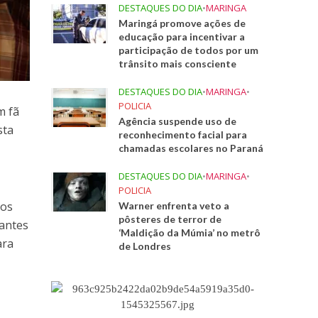
DESTAQUES DO DIA
•
MARINGA
Maringá promove ações de
educação para incentivar a
participação de todos por um
trânsito mais consciente
DESTAQUES DO DIA
•
MARINGA
•
POLICIA
m fã
Agência suspende uso de
sta
reconhecimento facial para
chamadas escolares no Paraná
DESTAQUES DO DIA
•
MARINGA
•
POLICIA
 os
Warner enfrenta veto a
pôsteres de terror de
nantes
‘Maldição da Múmia’ no metrô
ara
de Londres