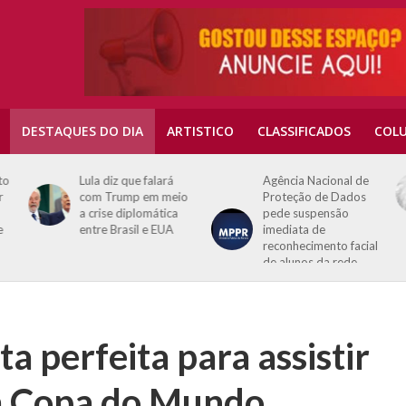
DESTAQUES DO DIA
ARTISTICO
CLASSIFICADOS
COLU
to
Lula diz que falará
Agência Nacional de
r
com Trump em meio
Proteção de Dados
a crise diplomática
pede suspensão
e
entre Brasil e EUA
imediata de
reconhecimento facial
de alunos da rede
estadual
a perfeita para assistir
na Copa do Mundo