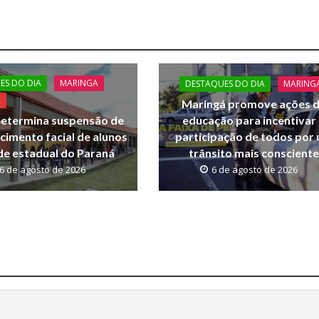
ES DO DIA
MARINGA
DESTAQUES DO DIA
MARING
A
Maringá promove ações 
educação para incentivar
etermina suspensão de
participação de todos por
cimento facial de alunos
trânsito mais consciente
de estadual do Paraná
6 de agosto de 2026
6 de agosto de 2026