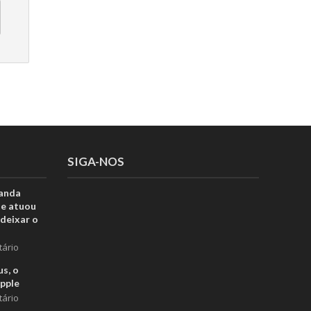
SIGA-NOS
anda
ue atuou
deixar o
tário
s, o
pple
tário