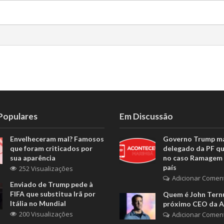
 Populares
Em Discussão
Envelheceram mal? Famosos
Governo Trump m
que foram criticados por
delegado da PF q
sua aparência
no caso Ramagem 
país
252 Visualizações
Adicionar Comen
Enviado de Trump pede à
FIFA que substitua Irã por
Quem é John Ternu
Itália no Mundial
próximo CEO da A
200 Visualizações
Adicionar Comen