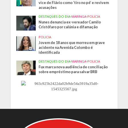
vice de Flávio como ‘tiro no pé’ e revivem
acusações
DESTAQUES DO DIA
•
MARINGA
•
POLICIA
Nunes denuncia ex-vereador Camilo
Cristófaro por calúnia e difamação
POLICIA
Jovem de 18 anos que morreu em grave
acidente na Avenida Colombo é
identificada
DESTAQUES DO DIA
•
MARINGA
•
POLICIA
Fux marca nova audiência de conciliação
sobre empréstimo para salvar BRB