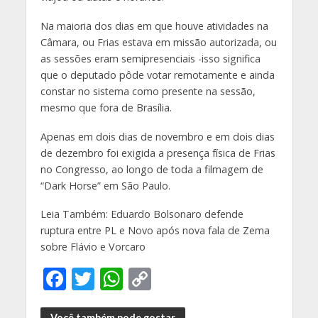
Na maioria dos dias em que houve atividades na
Câmara, ou Frias estava em missão autorizada, ou
as sessões eram semipresenciais -isso significa
que o deputado pôde votar remotamente e ainda
constar no sistema como presente na sessão,
mesmo que fora de Brasília.
Apenas em dois dias de novembro e em dois dias
de dezembro foi exigida a presença física de Frias
no Congresso, ao longo de toda a filmagem de
“Dark Horse” em São Paulo.
Leia Também: Eduardo Bolsonaro defende
ruptura entre PL e Novo após nova fala de Zema
sobre Flávio e Vorcaro
F
T
W
C
ac
w
h
o
Você também pode gostar