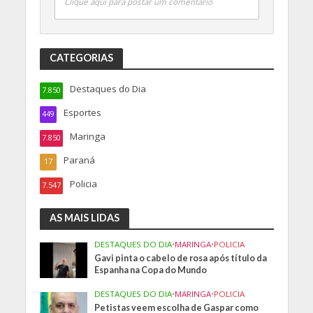
Clique aqui para postar um comentário
CATEGORIAS
Destaques do Dia
7.850
Esportes
449
Maringa
7.850
Paraná
17
Policia
7.547
AS MAIS LIDAS
DESTAQUES DO DIA
•
MARINGA
•
POLICIA
Gavi pinta o cabelo de rosa após título da
Espanha na Copa do Mundo
DESTAQUES DO DIA
•
MARINGA
•
POLICIA
Petistas veem escolha de Gaspar como