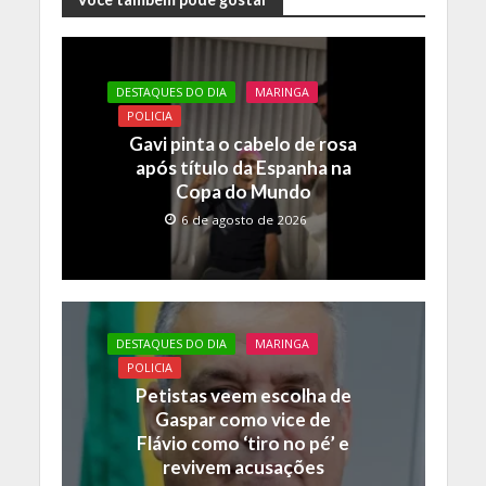
e
itt
at
p
b
er
s
y
o
A
Li
DESTAQUES DO DIA
MARINGA
o
p
n
POLICIA
k
p
k
Gavi pinta o cabelo de rosa
após título da Espanha na
Copa do Mundo
6 de agosto de 2026
DESTAQUES DO DIA
MARINGA
POLICIA
Petistas veem escolha de
Gaspar como vice de
Flávio como ‘tiro no pé’ e
revivem acusações