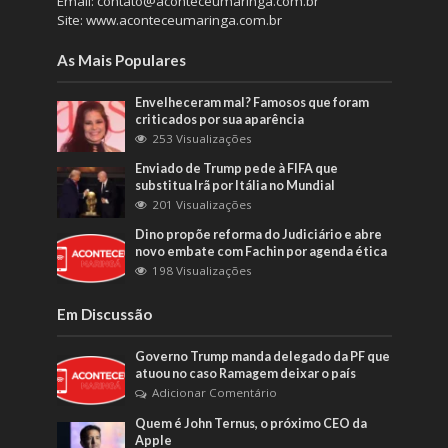
Email: contato@aconteceumaringa.com.br
Site: www.aconteceumaringa.com.br
As Mais Populares
Envelheceram mal? Famosos que foram
criticados por sua aparência
253 Visualizações
Enviado de Trump pede à FIFA que
substitua Irã por Itália no Mundial
201 Visualizações
Dino propõe reforma do Judiciário e abre
novo embate com Fachin por agenda ética
198 Visualizações
Em Discussão
Governo Trump manda delegado da PF que
atuou no caso Ramagem deixar o país
Adicionar Comentário
Quem é John Ternus, o próximo CEO da
Apple