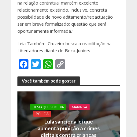
na relação contratual mantém excelente
relacionamento existindo, inclusive, concreta
possibilidade de novo aditamento/repactuação
ser em breve formalizado; questão que será
oportunamente informada.”
Leia Também: Cruzeiro busca a reabilitação na
Libertadores diante do Boca-Juniors
F
T
W
C
ac
w
h
o
e
itt
at
p
Você também pode gostar
b
er
s
y
o
A
Li
DESTAQUES DO DIA
MARINGA
o
p
n
POLICIA
k
p
k
Lula sanciona lei que
aumenta punição a crimes
digitais contra crianças