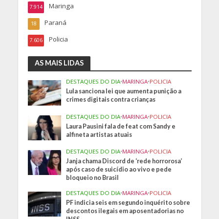
Maringa
7.914
Paraná
18
Policia
7.606
AS MAIS LIDAS
DESTAQUES DO DIA
•
MARINGA
•
POLICIA
Lula sanciona lei que aumenta punição a
crimes digitais contra crianças
DESTAQUES DO DIA
•
MARINGA
•
POLICIA
Laura Pausini fala de feat com Sandy e
alfineta artistas atuais
DESTAQUES DO DIA
•
MARINGA
•
POLICIA
Janja chama Discord de ‘rede horrorosa’
após caso de suicídio ao vivo e pede
bloqueio no Brasil
DESTAQUES DO DIA
•
MARINGA
•
POLICIA
PF indicia seis em segundo inquérito sobre
descontos ilegais em aposentadorias no