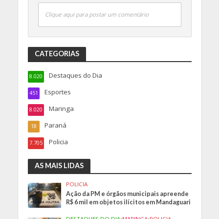
Clique aqui para postar um comentário
CATEGORIAS
Destaques do Dia
8.020
Esportes
451
Maringa
8.020
Paraná
18
Policia
7.705
AS MAIS LIDAS
POLICIA
Ação da PM e órgãos municipais apreende
R$ 6 mil em objetos ilícitos em Mandaguari
DESTAQUES DO DIA
•
MARINGA
•
POLICIA