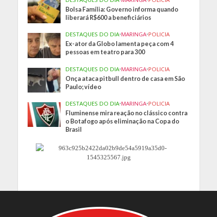
Bolsa Família: Governo informa quando
liberará R$600 a beneficiários
DESTAQUES DO DIA
•
MARINGA
•
POLICIA
Ex-ator da Globo lamenta peça com 4
pessoas em teatro para 300
DESTAQUES DO DIA
•
MARINGA
•
POLICIA
Onça ataca pitbull dentro de casa em São
Paulo; vídeo
DESTAQUES DO DIA
•
MARINGA
•
POLICIA
Fluminense mira reação no clássico contra
o Botafogo após eliminação na Copa do
Brasil