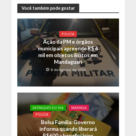
ac
w
h
o
e
itt
at
p
Você também pode gostar
b
er
s
y
o
A
Li
POLICIA
o
p
n
Ação da PM e órgãos
k
p
k
municipais apreende R$ 6
mil em objetos ilícitos em
Mandaguari
8 de agosto de 2026
DESTAQUES DO DIA
MARINGA
POLICIA
Bolsa Família: Governo
informa quando liberará
R$600 a beneficiários