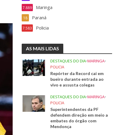
Maringa
7.889
Paraná
18
Policia
7.583
AS MAIS LIDAS
DESTAQUES DO DIA
•
MARINGA
•
POLICIA
Repórter da Record cai em
bueiro durante entrada ao
vivo e assusta colegas
DESTAQUES DO DIA
•
MARINGA
•
POLICIA
Superintendentes da PF
defendem direção em meio a
embates do órgão com
Mendonça