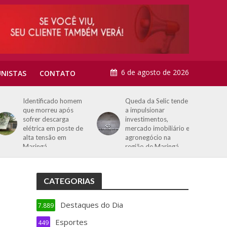
6 de agosto de 2026
NISTAS
CONTATO
Identificado homem
Queda da Selic tende
que morreu após
a impulsionar
sofrer descarga
investimentos,
elétrica em poste de
mercado imobiliário e
alta tensão em
agronegócio na
Maringá
região de Maringá
CATEGORIAS
Destaques do Dia
7.889
Esportes
449