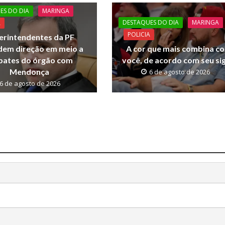
ES DO DIA
MARINGA
DESTAQUES DO DIA
MARINGA
A
POLICIA
erintendentes da PF
dem direção em meio a
A cor que mais combina c
ates do órgão com
você, de acordo com seu si
Mendonça
6 de agosto de 2026
6 de agosto de 2026