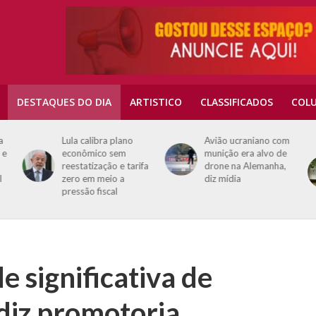
DESTAQUES DO DIA
ARTISTICO
CLASSIFICADOS
COLU
a
Lula calibra plano
Avião ucraniano com
 e
econômico sem
munição era alvo de
reestatização e tarifa
drone na Alemanha,
l
zero em meio a
diz mídia
pressão fiscal
 significativa de
 diz promotoria