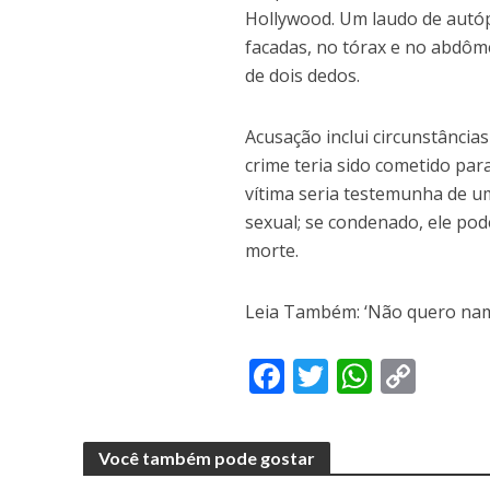
Hollywood. Um laudo de autó
facadas, no tórax e no abdô
de dois dedos.
Acusação inclui circunstância
crime teria sido cometido para
vítima seria testemunha de u
sexual; se condenado, ele po
morte.
Leia Também: ‘Não quero nam
F
T
W
C
ac
w
h
o
e
itt
at
p
Você também pode gostar
b
er
s
y