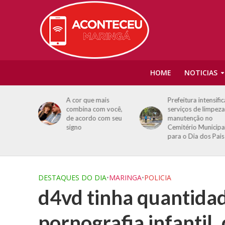
HOME
NOTICIAS
entes da
A cor que mais
Prefeitura intensific
m direção
combina com você,
serviços de limpeza
embates
de acordo com seu
manutenção no
om
signo
Cemitério Municipa
para o Dia dos Pais
DESTAQUES DO DIA
•
MARINGA
•
POLICIA
d4vd tinha quantidade
pornografia infantil,