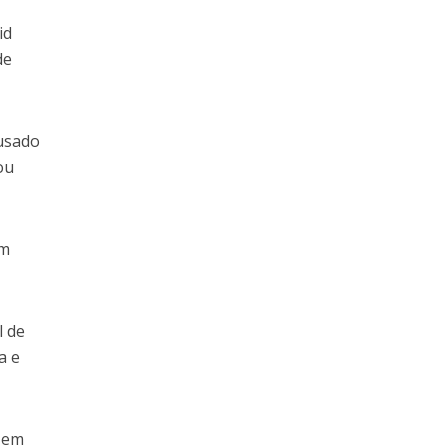
id
de
cusado
ou
em
l de
a e
 em