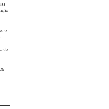
uas
tação
ue o
a
o
na de
 26