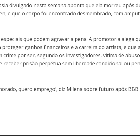
psia divulgado nesta semana aponta que ela morreu após d
men, e que o corpo foi encontrado desmembrado, com ampu
s especiais que podem agravar a pena. A promotoria alega q
 proteger ganhos financeiros e a carreira do artista, e que 
m crime por ser, segundo os investigadores, vítima de abus
de receber prisão perpétua sem liberdade condicional ou pe
orado, quero emprego’, diz Milena sobre futuro após BBB