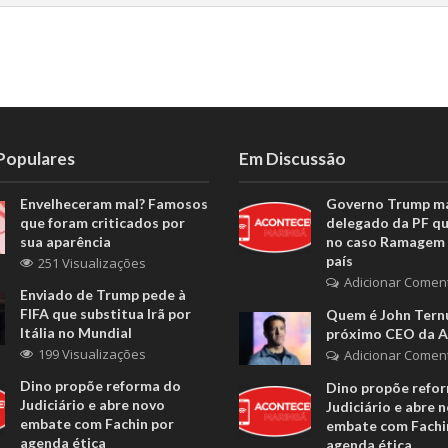
 Populares
Em Discussão
Envelheceram mal? Famosos
Governo Trump m
que foram criticados por
delegado da PF q
sua aparência
no caso Ramagem 
país
251 Visualizações
Adicionar Comen
Enviado de Trump pede à
FIFA que substitua Irã por
Quem é John Ternu
Itália no Mundial
próximo CEO da A
199 Visualizações
Adicionar Comen
Dino propõe reforma do
Dino propõe refo
Judiciário e abre novo
Judiciário e abre 
embate com Fachin por
embate com Fachi
agenda ética
agenda ética