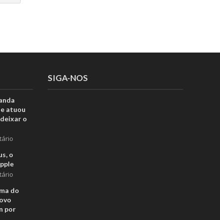
SIGA-NOS
anda
ue atuou
deixar o
tário
s, o
pple
tário
rma do
novo
n por