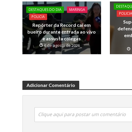
o
A
Li
DESTAQU
DESTAQUES DO DIA
MARINGA
o
p
n
POLICI
POLICIA
Sup
k
p
k
Repórter da Record cai em
defen
bueiro durante entrada ao vivo
emb
e assusta colegas
6 de agosto de 2026
Adicionar Comentário
Clique aqui para postar um comentário