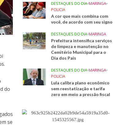
DESTAQUES DO DIA
•
MARINGA
•
POLICIA
A cor que mais combina com
você, de acordo com seu signo
DESTAQUES DO DIA
•
MARINGA
Prefeitura intensifica serviços
de limpeza e manutenção no
Cemitério Municipal para o
oi
Dia dos Pais
os.
DESTAQUES DO DIA
•
MARINGA
•
POLICIA
o
Lula calibra plano econômico
ud do
sem reestatização e tarifa
zero em meio a pressão fiscal
ogados
dem se