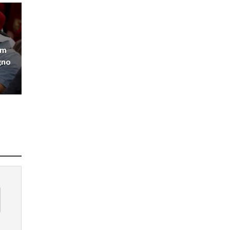
om
gno