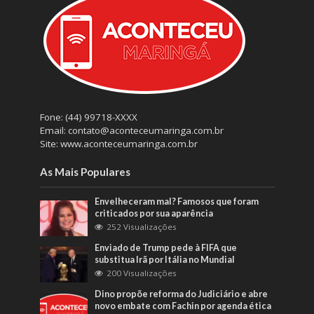
Fone: (44) 99718-XXXX
Email: contato@aconteceumaringa.com.br
Site: www.aconteceumaringa.com.br
As Mais Populares
Envelheceram mal? Famosos que foram
criticados por sua aparência
252 Visualizações
Enviado de Trump pede à FIFA que
substitua Irã por Itália no Mundial
200 Visualizações
Dino propõe reforma do Judiciário e abre
novo embate com Fachin por agenda ética