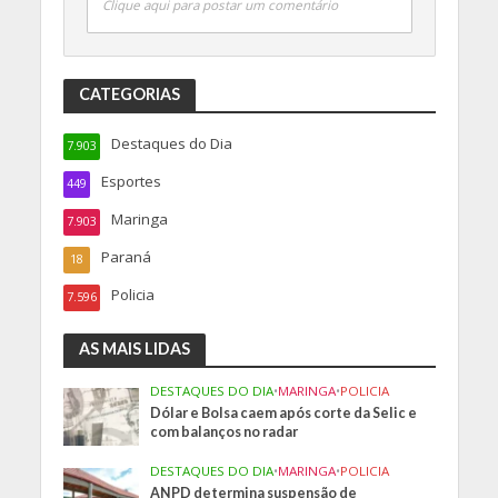
Clique aqui para postar um comentário
CATEGORIAS
Destaques do Dia
7.903
Esportes
449
Maringa
7.903
Paraná
18
Policia
7.596
AS MAIS LIDAS
DESTAQUES DO DIA
•
MARINGA
•
POLICIA
Dólar e Bolsa caem após corte da Selic e
com balanços no radar
DESTAQUES DO DIA
•
MARINGA
•
POLICIA
ANPD determina suspensão de