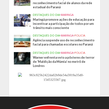
reconhecimento facial de alunos da rede
estadual do Paraná
DESTAQUES DO DIA
•
MARINGA
Maringá promove ações de educação para
incentivar a participação de todos por um
trânsito mais consciente
DESTAQUES DO DIA
•
MARINGA
•
POLICIA
Agência suspende uso de reconhecimento
facial para chamadas escolares no Paraná
DESTAQUES DO DIA
•
MARINGA
•
POLICIA
Warner enfrenta veto a pôsteres de terror
de ‘Maldição da Múmia’ no metrô de
Londres