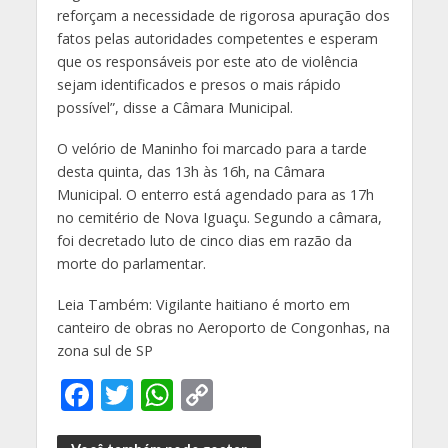
reforçam a necessidade de rigorosa apuração dos
fatos pelas autoridades competentes e esperam
que os responsáveis por este ato de violência
sejam identificados e presos o mais rápido
possível”, disse a Câmara Municipal.
O velório de Maninho foi marcado para a tarde
desta quinta, das 13h às 16h, na Câmara
Municipal. O enterro está agendado para as 17h
no cemitério de Nova Iguaçu. Segundo a câmara,
foi decretado luto de cinco dias em razão da
morte do parlamentar.
Leia Também: Vigilante haitiano é morto em
canteiro de obras no Aeroporto de Congonhas, na
zona sul de SP
F
T
W
C
ac
w
h
o