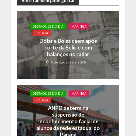
e
itt
at
p
Você também pode gostar
b
er
s
y
o
A
Li
DESTAQUES DO DIA
MARINGA
o
p
n
POLICIA
k
p
k
Dólar e Bolsa caem após
corte da Selic e com
balanços no radar
6 de agosto de 2026
DESTAQUES DO DIA
MARINGA
POLICIA
ANPD determina
suspensão de
reconhecimento facial de
alunos da rede estadual do
Paraná