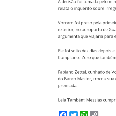
A decisão foi tomada pelo mi
relata o inquérito sobre irre
Vorcaro foi preso pela prime
exterior, no aeroporto de Gua
argumenta que viajaria para 
Ele foi solto dez dias depois 
Compliance Zero que também a
Fabiano Zettel, cunhado de V
do Banco Master, trocou sua 
premiada.
Leia Também: Messias cumpria
F
T
W
C