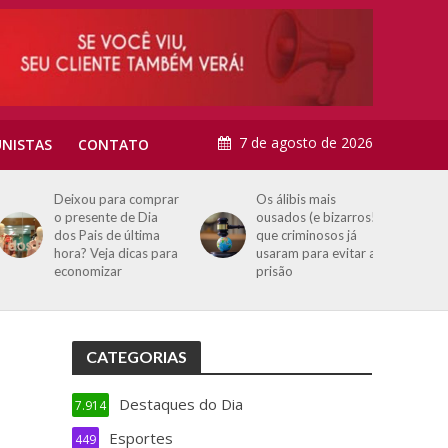
7 de agosto de 2026
NISTAS
CONTATO
Deixou para comprar
Os álibis mais
o presente de Dia
ousados (e bizarros!)
dos Pais de última
que criminosos já
hora? Veja dicas para
usaram para evitar a
economizar
prisão
CATEGORIAS
Destaques do Dia
7.914
Esportes
449