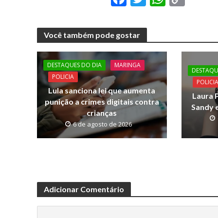
ac
w
h
o
e
itt
at
p
Você também pode gostar
b
er
s
y
o
A
Li
DESTAQUES DO DIA
MARINGA
o
p
n
DESTAQU
POLICIA
POLICI
k
p
k
Lula sanciona lei que aumenta
Laura P
punição a crimes digitais contra
Sandy e
crianças
6 de agosto de 2026
Adicionar Comentário