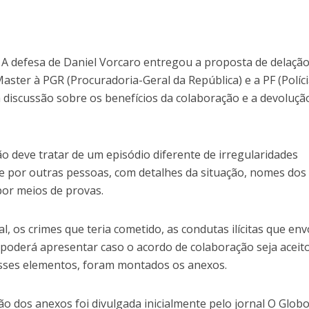
 A defesa de Daniel Vorcaro entregou a proposta de delaçã
ster à PGR (Procuradoria-Geral da República) e a PF (Políc
a discussão sobre os benefícios da colaboração e a devoluçã
o deve tratar de um episódio diferente de irregularidades
e por outras pessoas, com detalhes da situação, nomes dos
por meios de provas.
l, os crimes que teria cometido, as condutas ilícitas que en
 poderá apresentar caso o acordo de colaboração seja aceit
desses elementos, foram montados os anexos.
o dos anexos foi divulgada inicialmente pelo jornal O Globo