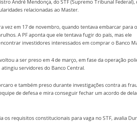
nistro André Mendonça, do STF (Supremo Tribunal Federal),
gularidades relacionadas ao Master.
ira vez em 17 de novembro, quando tentava embarcar para 
rulhos. A PF aponta que ele tentava fugir do país, mas ele
encontrar investidores interessados em comprar o Banco Ma
e voltou a ser preso em 4 de março, em fase da operação polic
tingiu servidores do Banco Central.
orcaro e também preso durante investigações contra as fra
equipe de defesa e mira conseguir fechar um acordo de del
 os requisitos constitucionais para vaga no STF, avalia Du