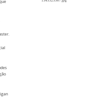
 que
o
ster.
ial
udes
ação
rigan