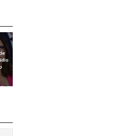
ede
ídio
o