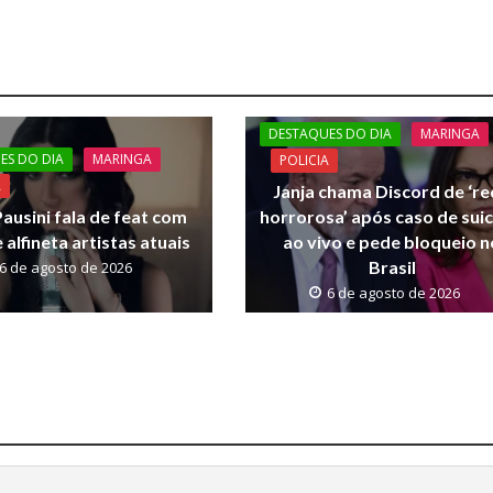
DESTAQUES DO DIA
MARINGA
ES DO DIA
MARINGA
POLICIA
A
Janja chama Discord de ‘r
ausini fala de feat com
horrorosa’ após caso de suic
 alfineta artistas atuais
ao vivo e pede bloqueio n
Brasil
6 de agosto de 2026
6 de agosto de 2026