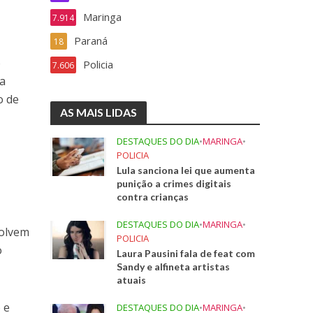
Maringa
7.914
Paraná
18
o
Policia
7.606
ia
o de
AS MAIS LIDAS
DESTAQUES DO DIA
•
MARINGA
•
POLICIA
Lula sanciona lei que aumenta
punição a crimes digitais
contra crianças
DESTAQUES DO DIA
•
MARINGA
•
volvem
POLICIA
o
Laura Pausini fala de feat com
Sandy e alfineta artistas
atuais
 e
DESTAQUES DO DIA
•
MARINGA
•