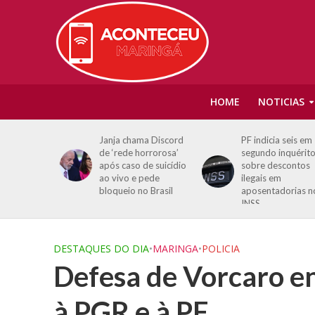
HOME
NOTICIAS
i fala de
Janja chama Discord
PF indicia seis em
ndy e
de ‘rede horrorosa’
segundo inquérito
stas atuais
após caso de suicídio
sobre descontos
ao vivo e pede
ilegais em
bloqueio no Brasil
aposentadorias no
INSS
DESTAQUES DO DIA
•
MARINGA
•
POLICIA
Defesa de Vorcaro e
à PGR e à PF