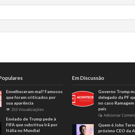
 Populares
Em Discussão
Envelheceram mal? Famosos
Governo Trump m
que foram criticados por
delegado da PF q
sua aparência
no caso Ramagem 
país
253 Visualizações
Adicionar Comen
Enviado de Trump pede à
FIFA que substitua Irã por
Quem é John Ternu
Itália no Mundial
próximo CEO da A