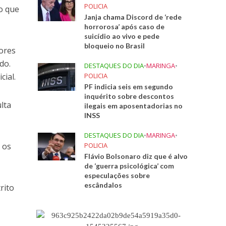
POLICIA
o que
Janja chama Discord de ‘rede
horrorosa’ após caso de
suicídio ao vivo e pede
bloqueio no Brasil
dores
do.
DESTAQUES DO DIA
•
MARINGA
•
cial.
POLICIA
PF indicia seis em segundo
inquérito sobre descontos
lta
ilegais em aposentadorias no
INSS
DESTAQUES DO DIA
•
MARINGA
•
 os
POLICIA
Flávio Bolsonaro diz que é alvo
de ‘guerra psicológica’ com
especulações sobre
escândalos
rito