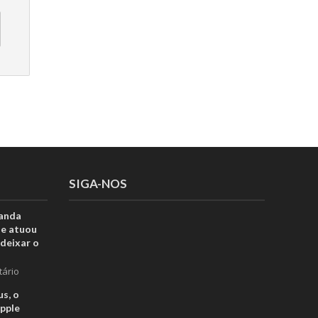
SIGA-NOS
anda
ue atuou
deixar o
tário
s, o
pple