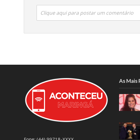
Clique aqui para postar um comentário
As Mais
Fone: (44) 99718-XXXX