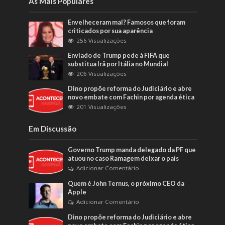
As Mais Populares
Envelheceram mal? Famosos que foram
criticados por sua aparência
256 Visualizações
Enviado de Trump pede à FIFA que
substitua Irã por Itália no Mundial
206 Visualizações
Dino propõe reforma do Judiciário e abre
novo embate com Fachin por agenda ética
201 Visualizações
Em Discussão
Governo Trump manda delegado da PF que
atuou no caso Ramagem deixar o país
Adicionar Comentário
Quem é John Ternus, o próximo CEO da
Apple
Adicionar Comentário
Dino propõe reforma do Judiciário e abre