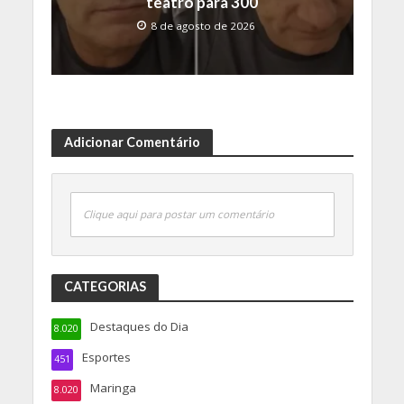
teatro para 300
8 de agosto de 2026
Adicionar Comentário
Clique aqui para postar um comentário
CATEGORIAS
Destaques do Dia
8.020
Esportes
451
Maringa
8.020