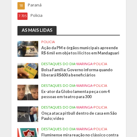
Paraná
18
Policia
7.705
AS MAIS LIDAS
POLICIA
Ação da PM e órgãos municipais apreende
R$ 6 mil em objetos ilícitos em Mandaguari
DESTAQUES DO DIA
•
MARINGA
•
POLICIA
Bolsa Família: Governo informa quando
liberará R$600 a beneficiários
DESTAQUES DO DIA
•
MARINGA
•
POLICIA
Ex-ator da Globo lamenta peça com 4
pessoas em teatro para 300
DESTAQUES DO DIA
•
MARINGA
•
POLICIA
Onça ataca pitbull dentro de casa em São
Paulo; vídeo
DESTAQUES DO DIA
•
MARINGA
•
POLICIA
Fluminense mira reação no clássico contra