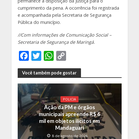
permanece à disposição da Justiça para o
cumprimento da pena. A ocorrência foi registrada
e acompanhada pela Secretaria de Segurança
Pública do município.
//Com informações de Comunicação Social –
Secretaria de Segurança de Maringá.
F
T
W
C
ac
w
h
o
e
itt
at
p
Você também pode gostar
b
er
s
y
o
A
Li
POLICIA
o
p
n
Ação da PM e órgãos
k
p
k
municipais apreende R$ 6
mil em objetos ilícitos em
Mandaguari
8 de agosto de 2026