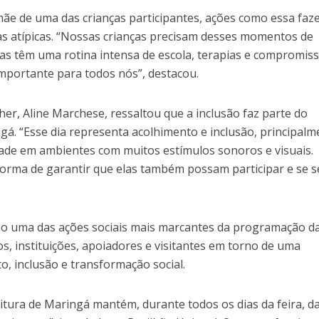
ãe de uma das crianças participantes, ações como essa fa
ias atípicas. “Nossas crianças precisam desses momentos de
las têm uma rotina intensa de escola, terapias e compromiss
importante para todos nós”, destacou.
er, Aline Marchese, ressaltou que a inclusão faz parte do
á. “Esse dia representa acolhimento e inclusão, principalm
ldade em ambientes com muitos estímulos sonoros e visuais.
orma de garantir que elas também possam participar e se s
omo uma das ações sociais mais marcantes da programação d
s, instituições, apoiadores e visitantes em torno de uma
o, inclusão e transformação social.
eitura de Maringá mantém, durante todos os dias da feira, d