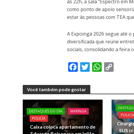
às 22h, a sala “Espectro em 
como ponto de apoio sensoria
estar às pessoas com TEA que 
A Expoingá 2026 segue até o
diversificada que reúne entre
sociais, consolidando a feira
F
T
W
C
ac
w
h
o
e
itt
at
p
Você também pode gostar
b
er
s
y
o
A
Li
DESTAQU
o
p
n
DESTAQUES DO DIA
MARINGA
POLICI
POLICIA
k
p
k
Cirurgi
Caixa coloca apartamento de
SUS c
Eduardo Bolsonaro em leilão