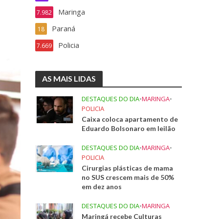
Maringa
7.982
Paraná
18
Policia
7.669
AS MAIS LIDAS
DESTAQUES DO DIA
•
MARINGA
•
POLICIA
Caixa coloca apartamento de
Eduardo Bolsonaro em leilão
DESTAQUES DO DIA
•
MARINGA
•
POLICIA
Cirurgias plásticas de mama
no SUS crescem mais de 50%
em dez anos
DESTAQUES DO DIA
•
MARINGA
Maringá recebe Culturas