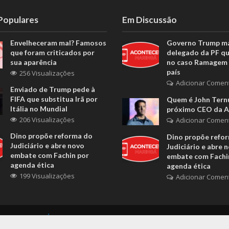
 Populares
Em Discussão
Envelheceram mal? Famosos
Governo Trump m
que foram criticados por
delegado da PF q
sua aparência
no caso Ramagem 
país
256 Visualizações
Adicionar Comen
Enviado de Trump pede à
FIFA que substitua Irã por
Quem é John Ternu
Itália no Mundial
próximo CEO da A
206 Visualizações
Adicionar Comen
Dino propõe reforma do
Dino propõe refo
Judiciário e abre novo
Judiciário e abre 
embate com Fachin por
embate com Fachi
agenda ética
agenda ética
199 Visualizações
Adicionar Comen
CEU MARINGÁ
. Powered by
ENETBRAS NETWORK
.