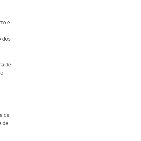
rto e
o dos
ra de
o.
e de
e de