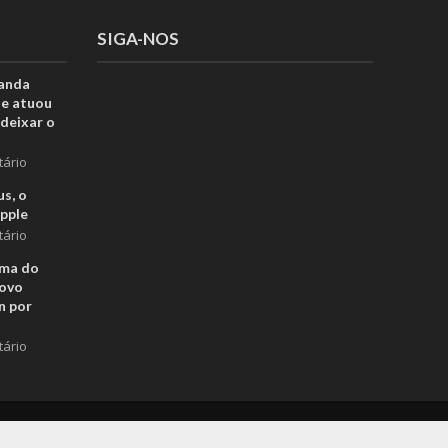
SIGA-NOS
anda
ue atuou
deixar o
tário
s, o
pple
tário
rma do
novo
n por
tário