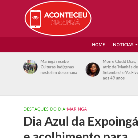
HOME
NOTICIAS
ásticas de
Maringá recebe
Morre Clodd Dias,
US
Culturas Indígenas
atriz de ‘Manhãs de
is de 50%
neste fim de semana
Setembro’ e ‘As Five
s
aos 49 anos
DESTAQUES DO DIA
•
MARINGA
Dia Azul da Expoing
e acolhimento para