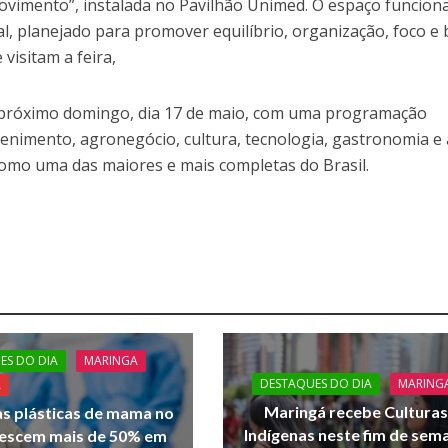
Movimento”, instalada no Pavilhão Unimed. O espaço funcion
l, planejado para promover equilíbrio, organização, foco e
visitam a feira,
 próximo domingo, dia 17 de maio, com uma programação
tenimento, agronegócio, cultura, tecnologia, gastronomia e
 como uma das maiores e mais completas do Brasil.
ES DO DIA
MARINGA
DESTAQUES DO DIA
MARING
A
Maringá recebe Cultura
as plásticas de mama no
Indígenas neste fim de sem
rescem mais de 50% em