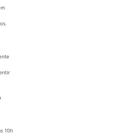
zem
os.
ente
entir
a
as 10h