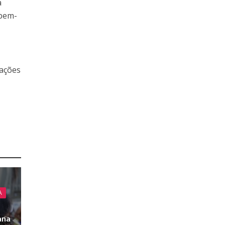
a
 bem-
 ações
A
s
ana