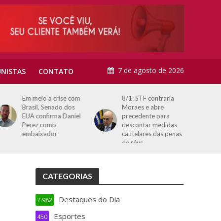
7 de agosto de 2026
NISTAS
CONTATO
Em meio a crise com
8/1: STF contraria
Brasil, Senado dos
Moraes e abre
EUA confirma Daniel
precedente para
Perez como
descontar medidas
embaixador
cautelares das penas
de réus
CATEGORIAS
Destaques do Dia
7.982
Esportes
450