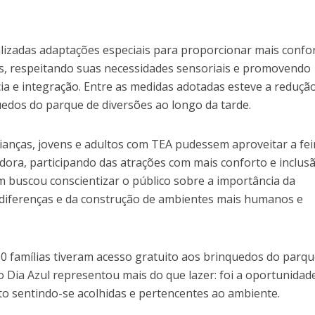
alizadas adaptações especiais para proporcionar mais confo
s, respeitando suas necessidades sensoriais e promovendo
ia e integração. Entre as medidas adotadas esteve a reduçã
edos do parque de diversões ao longo da tarde.
rianças, jovens e adultos com TEA pudessem aproveitar a fei
dora, participando das atrações com mais conforto e inclusã
ém buscou conscientizar o público sobre a importância da
s diferenças e da construção de ambientes mais humanos e
00 famílias tiveram acesso gratuito aos brinquedos do parqu
 o Dia Azul representou mais do que lazer: foi a oportunidad
to sentindo-se acolhidas e pertencentes ao ambiente.