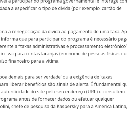
legível a participar do programa governamental e interage c
dada a especificar o tipo de dívida (por exemplo: cartão de
iona a renegociação da dívida ao pagamento de uma taxa. A
e informa que para participar do programa é necessário pag
ferente a “taxas administrativas e processamento eletrônico”
ro vai para contas laranjas (em nome de pessoas físicas ou
ízo financeiro para a vítima.
boa demais para ser verdade’ ou a exigência de ‘taxas
ara liberar benefícios são sinais de alerta. É fundamental q
 autenticidade do site pelo seu endereço (URL) e consultem
 programa antes de fornecer dados ou efetuar qualquer
lini, chefe de pesquisa da Kaspersky para a América Latina