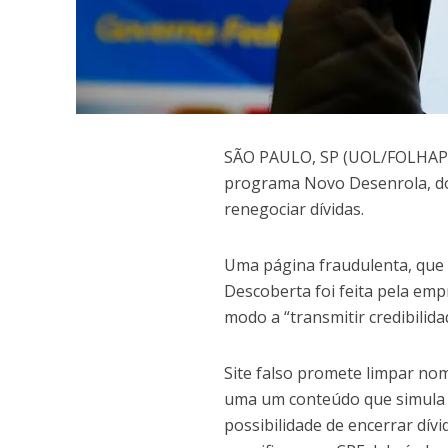
S
ÃO PAULO, SP (UOL/FOLHAPRE
programa Novo Desenrola, do
renegociar dívidas.
Uma página fraudulenta, que i
Descoberta foi feita pela emp
modo a “transmitir credibilid
Site falso promete limpar nom
uma um conteúdo que simula u
possibilidade de encerrar dí