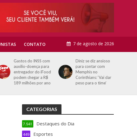
7 de agosto de 2026
NISTAS
CONTATO
Gastos do INSS com
Diniz se diz ansioso
auxílio-doença para
para contar com
entregador do iFood
Memphis no
podem chegar a R$
Corinthians: ‘Vai dar
189 milhões por ano
peso para o time’
CATEGORIAS
Destaques do Dia
7.941
Esportes
449