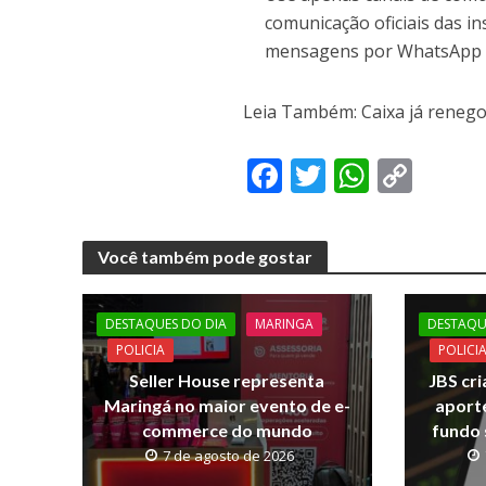
comunicação oficiais das in
mensagens por WhatsApp q
Leia Também: Caixa já renego
F
T
W
C
ac
w
h
o
e
itt
at
p
Você também pode gostar
b
er
s
y
o
A
Li
DESTAQUES DO DIA
MARINGA
DESTAQU
o
p
n
POLICIA
POLICI
k
p
k
Seller House representa
JBS cri
Maringá no maior evento de e-
aporte
commerce do mundo
fundo 
7 de agosto de 2026