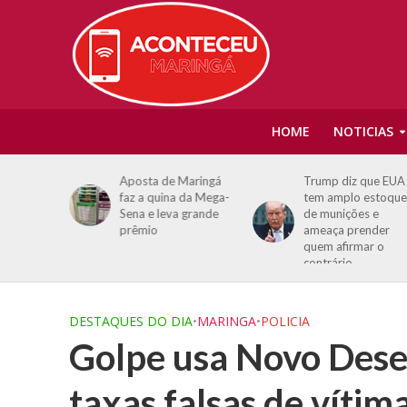
HOME
NOTICIAS
nt venture
Aposta de Maringá
Trump diz que EUA
orte de
faz a quina da Mega-
tem amplo estoque
hões de
Sena e leva grande
de munições e
rano da
prêmio
ameaça prender
quem afirmar o
contrário
DESTAQUES DO DIA
•
MARINGA
•
POLICIA
Golpe usa Novo Dese
taxas falsas de vítim