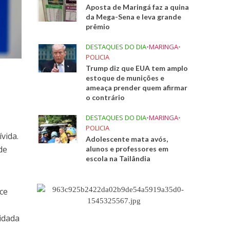
Aposta de Maringá faz a quina
da Mega-Sena e leva grande
prêmio
DESTAQUES DO DIA
•
MARINGA
•
POLICIA
Trump diz que EUA tem amplo
estoque de munições e
ameaça prender quem afirmar
o contrário
DESTAQUES DO DIA
•
MARINGA
•
POLICIA
vida.
Adolescente mata avós,
de
alunos e professores em
escola na Tailândia
ece
idada