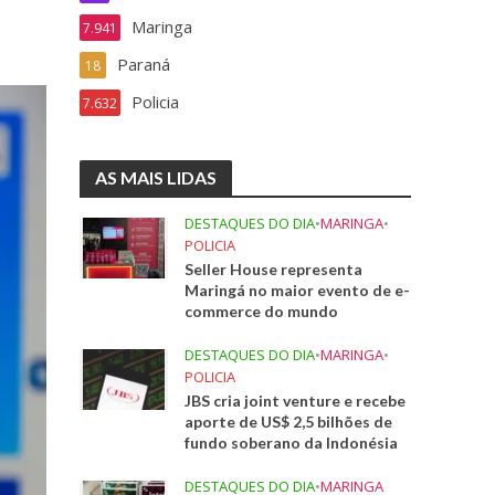
Maringa
7.941
Paraná
18
Policia
7.632
AS MAIS LIDAS
DESTAQUES DO DIA
•
MARINGA
•
POLICIA
Seller House representa
Maringá no maior evento de e-
commerce do mundo
DESTAQUES DO DIA
•
MARINGA
•
POLICIA
JBS cria joint venture e recebe
aporte de US$ 2,5 bilhões de
fundo soberano da Indonésia
DESTAQUES DO DIA
•
MARINGA