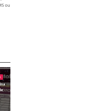
SMS ou
A
ina
de