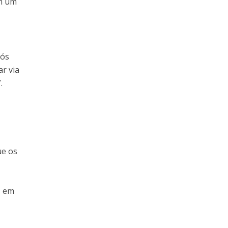
om um
pós
ar via
.
ue os
, em