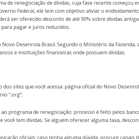
 de renegociação de dívidas, cuja fase recente começou e
verno Federal, ele tem com objetivo aliviar o endividament
erá ser oferecido desconto de até 90% sobre dívidas antiga
 para pagar e juros reduzidos.
o Novo Desenrola Brasil. Segundo o Ministério da Fazenda, 
ncos e instituições financeiras onde possuem dívidas.
 dos sites que você acessa: página oficial do Novo Desenrol
io “.org”;
r ao programa de renegociação: processo é feito pelos banc
de você tem dívidas. Se alguém oferecer alguma taxa, desconf
icação oficiais: caso tenha alguma dúvida, procure canais 