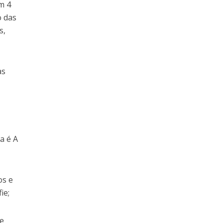
m 4
o das
s,
as
a é A
os e
ie;
de