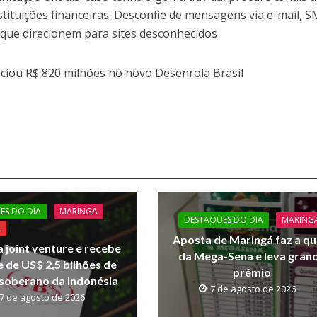
stituições financeiras. Desconfie de mensagens via e-mail, 
ue direcionem para sites desconhecidos
ciou R$ 820 milhões no novo Desenrola Brasil
ES DO DIA
MARINGA
DESTAQUES DO DIA
MARING
A
Aposta de Maringá faz a qu
a joint venture e recebe
da Mega-Sena e leva gran
 de US$ 2,5 bilhões de
prêmio
soberano da Indonésia
7 de agosto de 2026
7 de agosto de 2026