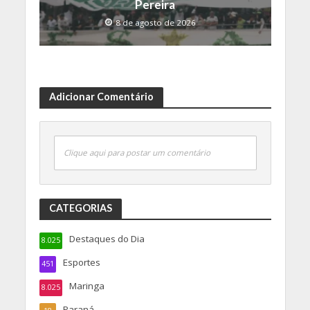
Pereira
8 de agosto de 2026
Adicionar Comentário
Clique aqui para postar um comentário
CATEGORIAS
Destaques do Dia
8.025
Esportes
451
Maringa
8.025
Paraná