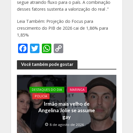
segue atraindo fluxo para o país. A combinação
desses fatores sustenta a valorização do real .”
Leia Também: Projeção do Focus para
crescimento do PIB de 2026 cai de 1,86% para
1,85%
F
T
W
C
ac
w
h
o
e
itt
at
p
Você também pode gostar
b
er
s
y
o
A
Li
DESTAQUES DO DIA
MARINGA
o
p
n
POLICIA
k
p
k
Irmão mais velho de
Angelina Jolie se assume
gay
8 de agosto de 2026