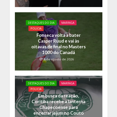
DESTAQUES DO DIA
MARINGA
POLICIA
Fonseca volta a bater
Casper Ruud e vai às
oitavas de final no Masters
1000 do Canadá
8 de agosto de 2026
DESTAQUES DO DIA
MARINGA
POLICIA
Em busca da reação,
Coritiba recebe a lanterna
Chapecoense para
encerrar jejum no Couto