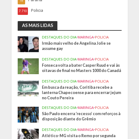
18
Policia
7.710
AS MAIS LIDAS
DESTAQUES DO DIA
•
MARINGA
•
POLICIA
Irmão mais velho de Angelina Jolie se
assume gay
DESTAQUES DO DIA
•
MARINGA
•
POLICIA
Fonseca volta a bater Casper Ruud e vai às
oitavas de final no Masters 1000 do Canadá
DESTAQUES DO DIA
•
MARINGA
•
POLICIA
Em busca da reação, Coritiba recebe a
lanterna Chapecoense para encerrar jejum
no Couto Pereira
DESTAQUES DO DIA
•
MARINGA
•
POLICIA
São Paulo encerra ‘recesso’ com reforços à
disposição diante do Grêmio
DESTAQUES DO DIA
•
MARINGA
•
POLICIA
Atlético-MG visita o Remo por segunda