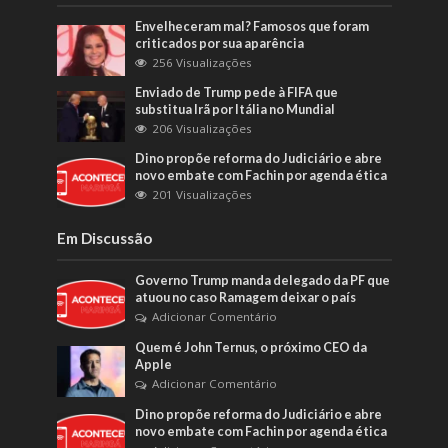
Envelheceram mal? Famosos que foram
criticados por sua aparência
256 Visualizações
Enviado de Trump pede à FIFA que
substitua Irã por Itália no Mundial
206 Visualizações
Dino propõe reforma do Judiciário e abre
novo embate com Fachin por agenda ética
201 Visualizações
Em Discussão
Governo Trump manda delegado da PF que
atuou no caso Ramagem deixar o país
Adicionar Comentário
Quem é John Ternus, o próximo CEO da
Apple
Adicionar Comentário
Dino propõe reforma do Judiciário e abre
novo embate com Fachin por agenda ética