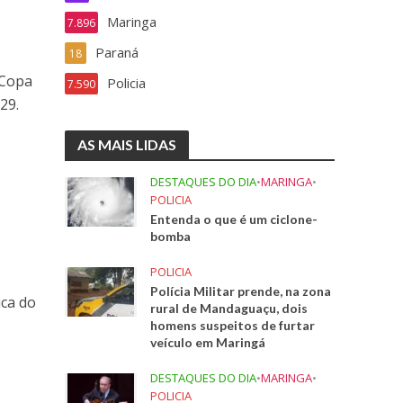
Maringa
7.896
Paraná
18
 Copa
Policia
7.590
29.
AS MAIS LIDAS
o
DESTAQUES DO DIA
•
MARINGA
•
POLICIA
Entenda o que é um ciclone-
bomba
POLICIA
Polícia Militar prende, na zona
ica do
rural de Mandaguaçu, dois
homens suspeitos de furtar
veículo em Maringá
DESTAQUES DO DIA
•
MARINGA
•
POLICIA