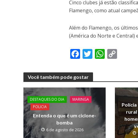
Cinco clubes já estão classif
Flamengo, como atual campeã
Além do Flamengo, os últimos 
(América do Norte e Central) 
F
T
W
C
ac
w
h
o
e
itt
at
p
Você também pode gostar
b
er
s
y
o
A
Li
o
p
n
DESTAQUES DO DIA
MARINGA
Polícia
POLICIA
k
p
k
rura
Entenda o que é um ciclone-
homen
bomba
v
6 de agosto de 2026