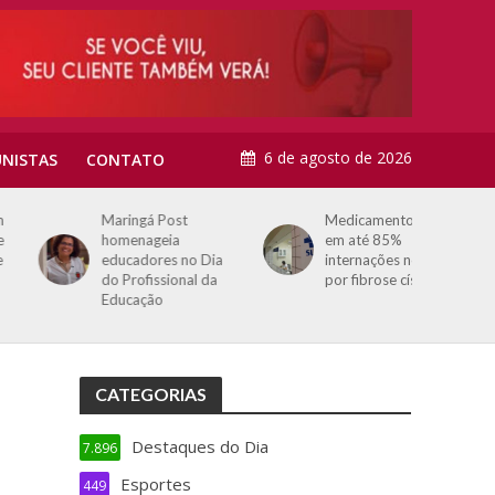
6 de agosto de 2026
NISTAS
CONTATO
Maringá Post
Medicamento reduz
homenageia
em até 85%
educadores no Dia
internações no SUS
do Profissional da
por fibrose cística
Educação
CATEGORIAS
Destaques do Dia
7.896
Esportes
449