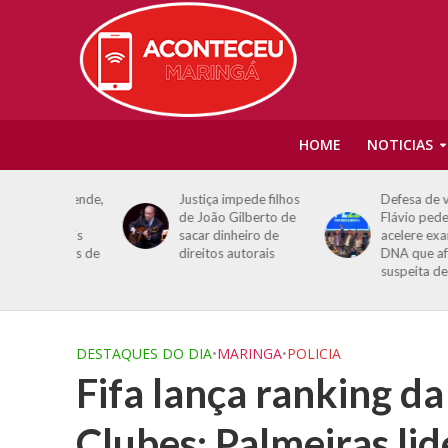
HOME
NOTICIAS
tar prende,
Justiça impede filhos
Defesa de vice de
l de
de João Gilberto de
Flávio pede que P
, dois
sacar dinheiro de
acelere exame de
peitos de
direitos autorais
DNA que afastaria
lo em
suspeita de estupr
DESTAQUES DO DIA
•
MARINGA
•
POLICIA
Fifa lança ranking 
Clubes; Palmeiras li