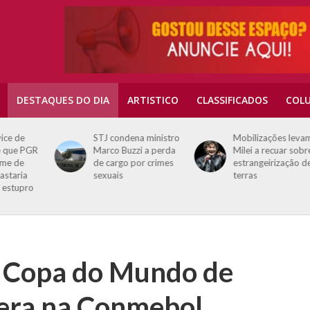
DESTAQUES DO DIA
ARTISTICO
CLASSIFICADOS
COLU
STJ condena ministro
Mobilizações levam
GR
Marco Buzzi a perda
Milei a recuar sobre
de cargo por crimes
estrangeirização de
sexuais
terras
o
da Copa do Mundo de
dera na Conmebol