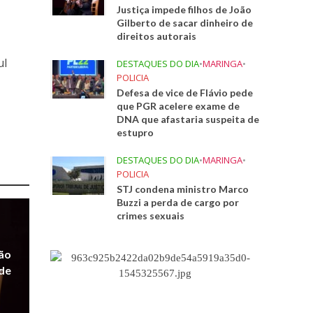
Justiça impede filhos de João
Gilberto de sacar dinheiro de
direitos autorais
ul
DESTAQUES DO DIA
•
MARINGA
•
POLICIA
Defesa de vice de Flávio pede
que PGR acelere exame de
DNA que afastaria suspeita de
estupro
DESTAQUES DO DIA
•
MARINGA
•
POLICIA
STJ condena ministro Marco
Buzzi a perda de cargo por
crimes sexuais
oão
 de