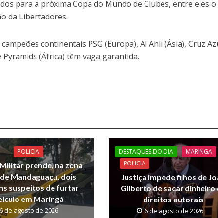
icados para a próxima Copa do Mundo de Clubes, entre eles o
o da Libertadores.
campeões continentais PSG (Europa), Al Ahli (Ásia), Cruz Az
e Pyramids (África) têm vaga garantida.
DESTAQUES DO DIA
MARINGA
POLICIA
POLICIA
 Militar prende, na zona
l de Mandaguaçu, dois
Justiça impede filhos de J
s suspeitos de furtar
Gilberto de sacar dinheiro
eículo em Maringá
direitos autorais
6 de agosto de 2026
6 de agosto de 2026