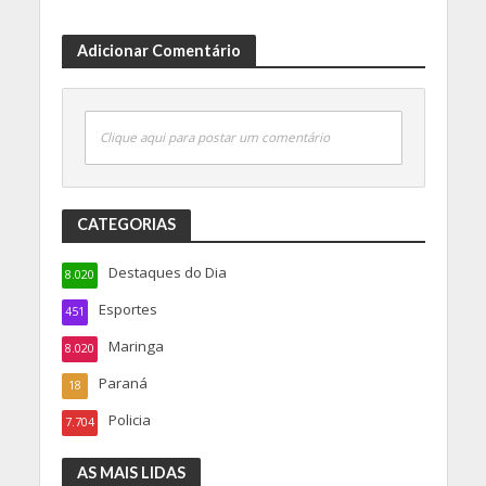
Adicionar Comentário
Clique aqui para postar um comentário
CATEGORIAS
Destaques do Dia
8.020
Esportes
451
Maringa
8.020
Paraná
18
Policia
7.704
AS MAIS LIDAS