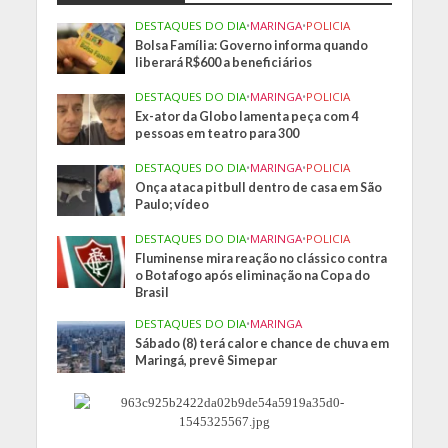
DESTAQUES DO DIA
•
MARINGA
•
POLICIA
Bolsa Família: Governo informa quando
liberará R$600 a beneficiários
DESTAQUES DO DIA
•
MARINGA
•
POLICIA
Ex-ator da Globo lamenta peça com 4
pessoas em teatro para 300
DESTAQUES DO DIA
•
MARINGA
•
POLICIA
Onça ataca pitbull dentro de casa em São
Paulo; vídeo
DESTAQUES DO DIA
•
MARINGA
•
POLICIA
Fluminense mira reação no clássico contra
o Botafogo após eliminação na Copa do
Brasil
DESTAQUES DO DIA
•
MARINGA
Sábado (8) terá calor e chance de chuva em
Maringá, prevê Simepar