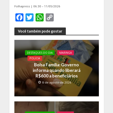
Folhapress | 06:30 – 11/05/2026
F
T
W
C
ac
w
h
o
e
itt
at
p
Você também pode gostar
b
er
s
y
o
A
Li
DESTAQUES DO DIA
MARINGA
o
p
n
POLICIA
k
p
k
Bolsa Família: Governo
informa quando liberará
R$600 a beneficiários
8 de agosto de 2026