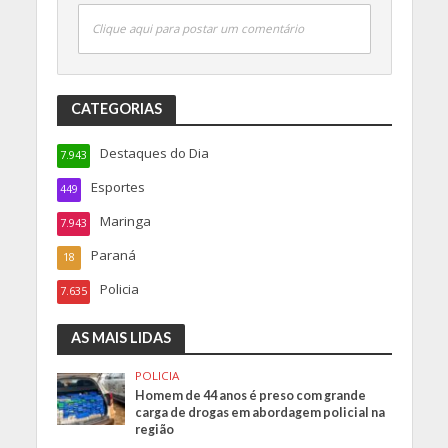
Clique aqui para postar um comentário
CATEGORIAS
Destaques do Dia
7.943
Esportes
449
Maringa
7.943
Paraná
18
Policia
7.635
AS MAIS LIDAS
POLICIA
Homem de 44 anos é preso com grande
carga de drogas em abordagem policial na
região