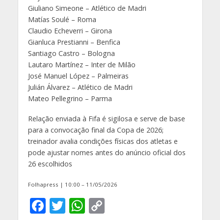
Giuliano Simeone – Atlético de Madri
Matías Soulé – Roma
Claudio Echeverri – Girona
Gianluca Prestianni – Benfica
Santiago Castro – Bologna
Lautaro Martínez – Inter de Milão
José Manuel López – Palmeiras
Julián Álvarez – Atlético de Madri
Mateo Pellegrino – Parma
Relação enviada à Fifa é sigilosa e serve de base
para a convocação final da Copa de 2026;
treinador avalia condições físicas dos atletas e
pode ajustar nomes antes do anúncio oficial dos
26 escolhidos
Folhapress | 10:00 – 11/05/2026
F
T
W
C