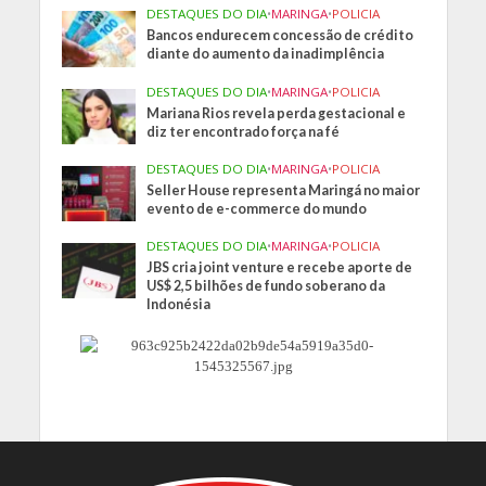
DESTAQUES DO DIA
•
MARINGA
•
POLICIA
Bancos endurecem concessão de crédito
diante do aumento da inadimplência
DESTAQUES DO DIA
•
MARINGA
•
POLICIA
Mariana Rios revela perda gestacional e
diz ter encontrado força na fé
DESTAQUES DO DIA
•
MARINGA
•
POLICIA
Seller House representa Maringá no maior
evento de e-commerce do mundo
DESTAQUES DO DIA
•
MARINGA
•
POLICIA
JBS cria joint venture e recebe aporte de
US$ 2,5 bilhões de fundo soberano da
Indonésia