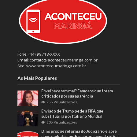
Fone: (44) 99718-XXXX
Email: contato@aconteceumaringa.com.br
Site: www.aconteceumaringa.com.br
As Mais Populares
Envelheceram mal? Famosos que foram
criticados por sua aparência
255 Visualizações
Enviado de Trump pede à FIFA que
substitua Irã por Itália no Mundial
205 Visualizações
Dino propõe reforma do Judiciário e abre
novo embate com Fachin por agenda ética