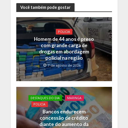
ac
w
h
o
e
itt
at
p
Você também pode gostar
b
er
s
y
o
A
Li
POLICIA
o
p
n
Homem de 44 anos é preso
k
p
k
com grande carga de
drogas em abordagem
policial na região
7 de agosto de 2026
DESTAQUES DO DIA
MARINGA
POLICIA
Bancos endurecem
concessão de crédito
diante do aumento da