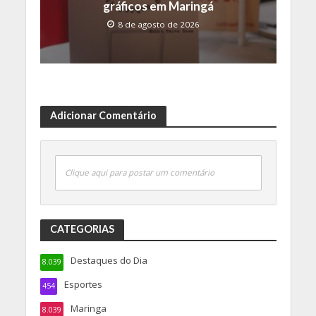
gráficos em Maringá
8 de agosto de 2026
Adicionar Comentário
Clique aqui para postar um comentário
CATEGORIAS
Destaques do Dia
8.039
Esportes
454
Maringa
8.039