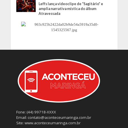
Leffs lança videoclipe de “Sagitário” e
amplia narrativa mística do álbum
Atravessada
Fone: (44) 99718-XXXX
Email: contato@aconteceumaringa.com.br
Site: www.aconteceumaringa.com.br