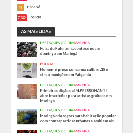
Paraná
18
Policia
7.720
AS MAIS LIDAS
DESTAQUES DO DIA
•
MARINGA
Feira do Rolo tem acontece neste
domingo em Maringá
POLICIA
Homem é preso com arma calibre .38 e
cinco munições em Paiçandu
DESTAQUES DO DIA
•
MARINGA
Primeira edição da IM.PRESSONANTE
abre inscrições para artistas gráficos em
Maringá
DESTAQUES DO DIA
•
MARINGA
Maringá cria regras para habitação popular
com contrapartidas urbanas e ambientais
DESTAQUES DO DIA
•
MARINGA