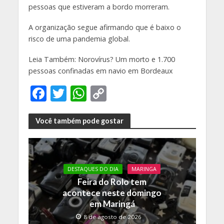
pessoas que estiveram a bordo morreram.
A organização segue afirmando que é baixo o
risco de uma pandemia global.
Leia Também: Norovírus? Um morto e 1.700
pessoas confinadas em navio em Bordeaux
F
T
W
C
ac
w
h
o
e
itt
at
p
Você também pode gostar
b
er
s
y
o
A
Li
o
p
n
DESTAQUES DO DIA
MARINGA
Feira do Rolo tem
k
p
k
acontece neste domingo
em Maringá
8 de agosto de 2026