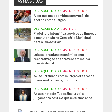
AS MAIS LIDAS
DESTAQUES DO DIA
•
MARINGA
•
POLICIA
A cor que mais combina com você, de
acordo com seu signo
DESTAQUES DO DIA
•
MARINGA
Prefeitura intensifica serviços de limpeza
e manutenção no Cemitério Municipal
para o Dia dos Pais
DESTAQUES DO DIA
•
MARINGA
•
POLICIA
Lula calibra plano econômico sem
reestatização e tarifa zero em meio a
pressão fiscal
DESTAQUES DO DIA
•
MARINGA
•
POLICIA
Avião ucraniano com munição era alvo de
drone na Alemanha, diz mídia
DESTAQUES DO DIA
•
MARINGA
•
POLICIA
Assassinato de Tupac Shakur vai a
julgamento nos EUA quase 30 anos após
crime