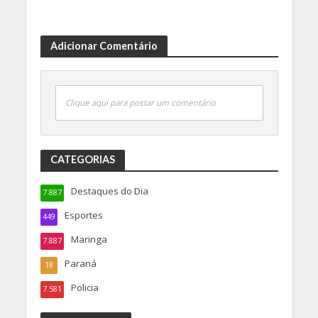
Adicionar Comentário
Clique aqui para postar um comentário
CATEGORIAS
Destaques do Dia
7.887
Esportes
449
Maringa
7.887
Paraná
18
Policia
7.581