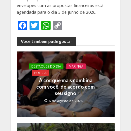
envelopes com as propostas financeiras está
agendada para o dia
3 de junho de 2026
.
F
T
W
C
ac
w
h
o
e
itt
at
p
Você também pode gostar
b
er
s
y
o
A
Li
DESTAQUES DO DIA
MARINGA
o
p
n
POLICIA
k
p
k
A cor que mais combina
com você, de acordo com
seu signo
6 de agosto de 2026