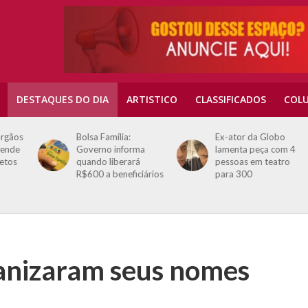
DESTAQUES DO DIA
ARTISTICO
CLASSIFICADOS
COLU
os
Bolsa Família:
Ex-ator da Globo
e
Governo informa
lamenta peça com 4
s
quando liberará
pessoas em teatro
R$600 a beneficiários
para 300
anizaram seus nomes