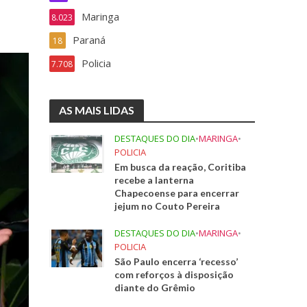
Maringa
8.023
Paraná
18
Policia
7.708
AS MAIS LIDAS
DESTAQUES DO DIA
•
MARINGA
•
POLICIA
Em busca da reação, Coritiba
recebe a lanterna
Chapecoense para encerrar
jejum no Couto Pereira
DESTAQUES DO DIA
•
MARINGA
•
POLICIA
São Paulo encerra ‘recesso’
com reforços à disposição
diante do Grêmio