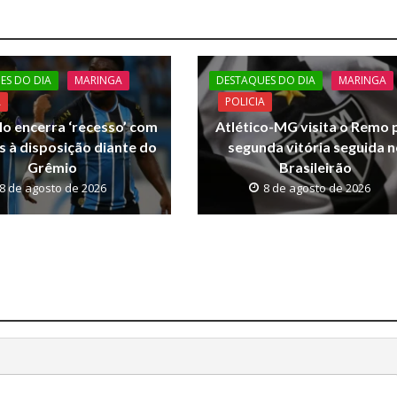
ES DO DIA
MARINGA
DESTAQUES DO DIA
MARINGA
A
POLICIA
lo encerra ‘recesso’ com
Atlético-MG visita o Remo 
s à disposição diante do
segunda vitória seguida 
Grêmio
Brasileirão
8 de agosto de 2026
8 de agosto de 2026