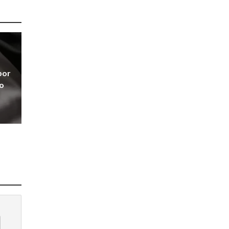
por
no