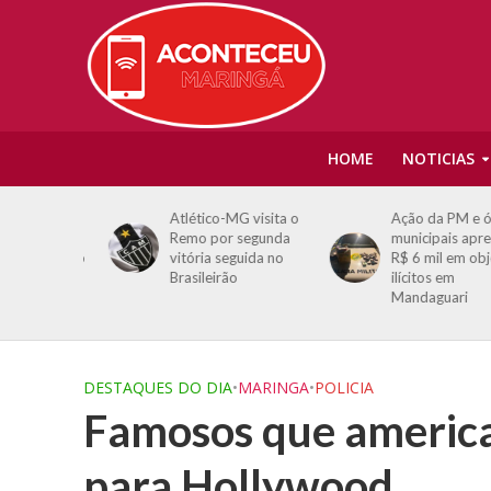
HOME
NOTICIAS
ncerra
Atlético-MG visita o
Ação da PM e órgã
om
Remo por segunda
municipais apreend
disposição
vitória seguida no
R$ 6 mil em objeto
Grêmio
Brasileirão
ilícitos em
Mandaguari
DESTAQUES DO DIA
•
MARINGA
•
POLICIA
Famosos que americ
para Hollywood