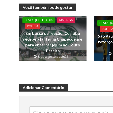
e
itt
at
p
Você também pode gostar
b
er
s
y
o
A
Li
DESTAQUES DO DIA
MARINGA
DESTAQU
o
p
n
POLICIA
POLICI
Em busca da reação, Coritiba
k
p
k
São Pau
recebe a lanterna Chapecoense
reforço
para encerrar jejum no Couto
Pereira
8 de agosto de 2026
Adicionar Comentário
Clique aqui para postar um comentário