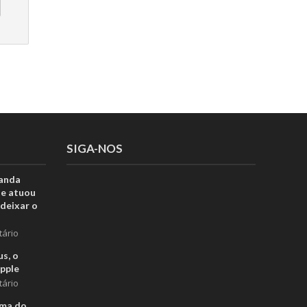
SIGA-NOS
anda
ue atuou
deixar o
tário
s, o
pple
tário
rma do