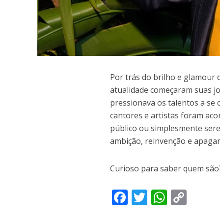
P
or trás do brilho e glamour
atualidade começaram suas j
pressionava os talentos a se
cantores e artistas foram aco
público ou simplesmente sere
ambição, reinvenção e apagam
Curioso para saber quem são?
F
T
W
C
ac
w
h
o