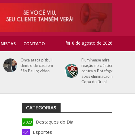
8 de agosto de 2026
NISTAS
CONTATO
Onça ataca pitbull
Fluminense mira
dentro de casa em
reação no clássico
São Paulo; vídeo
contra o Botafogo
após eliminação na
Copa do Brasil
CATEGORIAS
Destaques do Dia
8.023
Esportes
451