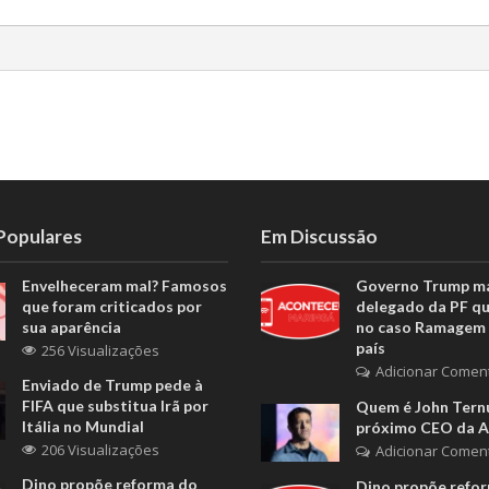
 Populares
Em Discussão
Envelheceram mal? Famosos
Governo Trump m
que foram criticados por
delegado da PF q
sua aparência
no caso Ramagem 
país
256 Visualizações
Adicionar Comen
Enviado de Trump pede à
FIFA que substitua Irã por
Quem é John Ternu
Itália no Mundial
próximo CEO da A
206 Visualizações
Adicionar Comen
Dino propõe reforma do
Dino propõe refo