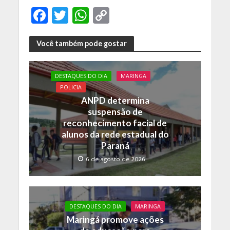
F
T
W
C
ac
w
h
o
e
itt
at
p
Você também pode gostar
b
er
s
y
o
A
Li
DESTAQUES DO DIA
MARINGA
POLICIA
o
p
n
ANPD determina
k
p
k
suspensão de
reconhecimento facial de
alunos da rede estadual do
Paraná
6 de agosto de 2026
DESTAQUES DO DIA
MARINGA
Maringá promove ações