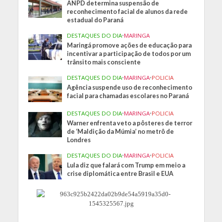
ANPD determina suspensão de
reconhecimento facial de alunos da rede
estadual do Paraná
DESTAQUES DO DIA
•
MARINGA
Maringá promove ações de educação para
incentivar a participação de todos por um
trânsito mais consciente
DESTAQUES DO DIA
•
MARINGA
•
POLICIA
Agência suspende uso de reconhecimento
facial para chamadas escolares no Paraná
DESTAQUES DO DIA
•
MARINGA
•
POLICIA
Warner enfrenta veto a pôsteres de terror
de ‘Maldição da Múmia’ no metrô de
Londres
DESTAQUES DO DIA
•
MARINGA
•
POLICIA
Lula diz que falará com Trump em meio a
crise diplomática entre Brasil e EUA