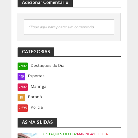
Adicionar Comentário
Clique aqui para postar um comentário
CATEGORIAS
Destaques do Dia
7.902
Esportes
449
Maringa
7.902
Paraná
18
Policia
7.595
AS MAIS LIDAS
DESTAQUES DO DIA
•
MARINGA
•
POLICIA