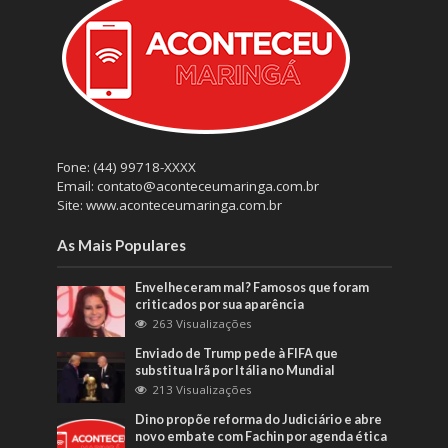
Fone: (44) 99718-XXXX
Email: contato@aconteceumaringa.com.br
Site: www.aconteceumaringa.com.br
As Mais Populares
Envelheceram mal? Famosos que foram
criticados por sua aparência
263 Visualizações
Enviado de Trump pede à FIFA que
substitua Irã por Itália no Mundial
213 Visualizações
Dino propõe reforma do Judiciário e abre
novo embate com Fachin por agenda ética