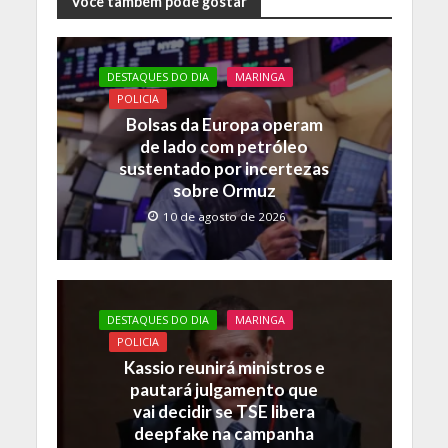
e
itt
at
p
Você também pode gostar
b
er
s
y
o
A
Li
DESTAQUES DO DIA
MARINGA
o
p
n
POLICIA
Bolsas da Europa operam
k
p
k
de lado com petróleo
sustentado por incertezas
sobre Ormuz
10 de agosto de 2026
DESTAQUES DO DIA
MARINGA
POLICIA
Kassio reunirá ministros e
pautará julgamento que
vai decidir se TSE libera
deepfake na campanha