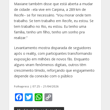
Maxiane também disse que está aberta a mudar
de cidade –ela vive em Carpina, a 289 km de
Recife– se for necessário. “Vou morar onde tem
trabalho. Se tem trabalho em Recife, eu estou. Se
tem trabalho no Rio, eu estou. Eu tenho uma
família, tenho um filho, tenho um sonho pra
realizar.”
Levantamento mostra disparada de seguidores
após o reality, com participantes transformando
exposição em milhões de novos fãs. Enquanto
alguns viram fenômenos digitais, outros têm
crescimento tímido, reforçando que engajamento
depende da conexão com o público
Folhapress | 07:25 – 21/04/2026
F
T
W
C
ac
w
h
o