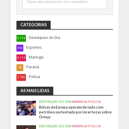
Clique aqui para postar um comentário
CATEGORIAS
Destaques do Dia
8.114
Esportes
456
Maringa
8.114
Paraná
18
Policia
7.790
AS MAIS LIDAS
DESTAQUES DO DIA
•
MARINGA
•
POLICIA
Bolsas da Europa operam de lado com
petróleo sustentado por incertezas sobre
Ormuz
DESTAQUES DO DIA
•
MARINGA
•
POLICIA