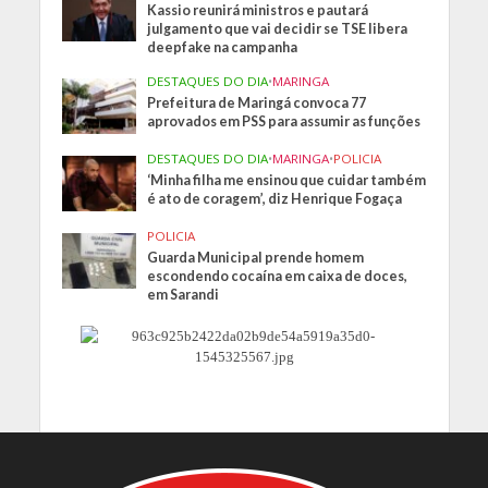
Kassio reunirá ministros e pautará
julgamento que vai decidir se TSE libera
deepfake na campanha
DESTAQUES DO DIA
•
MARINGA
Prefeitura de Maringá convoca 77
aprovados em PSS para assumir as funções
DESTAQUES DO DIA
•
MARINGA
•
POLICIA
‘Minha filha me ensinou que cuidar também
é ato de coragem’, diz Henrique Fogaça
POLICIA
Guarda Municipal prende homem
escondendo cocaína em caixa de doces,
em Sarandi