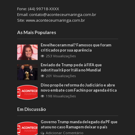
Fone: (44) 99718-XXXX
Email: contato@aconteceumaringa.com.br
Site: www.aconteceumaringa.com.br
As Mais Populares
Envelheceram mal? Famosos que foram
criticados por sua aparência
253 Visualizações
Enviado de Trump pede à FIFA que
substitua Irã por Itália no Mundial
201 Visualizações
Dino propõe reforma do Judiciário e abre
novo embate com Fachin por agenda ética
198 Visualizações
Em Discussão
Governo Trump manda delegado da PF que
atuou no caso Ramagem deixar o país
Adicionar Comentário