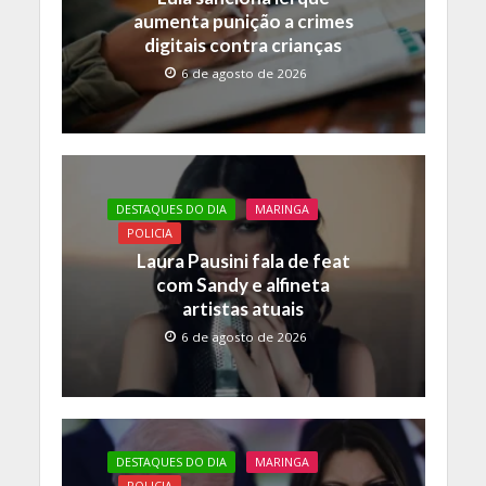
k
p
k
aumenta punição a crimes
digitais contra crianças
6 de agosto de 2026
DESTAQUES DO DIA
MARINGA
POLICIA
Laura Pausini fala de feat
com Sandy e alfineta
artistas atuais
6 de agosto de 2026
DESTAQUES DO DIA
MARINGA
POLICIA