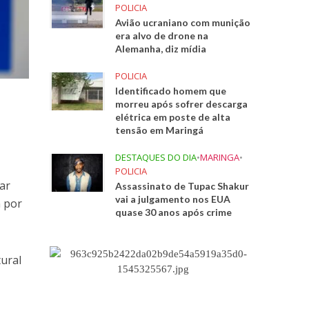
POLICIA
Avião ucraniano com munição
era alvo de drone na
Alemanha, diz mídia
POLICIA
Identificado homem que
morreu após sofrer descarga
elétrica em poste de alta
tensão em Maringá
DESTAQUES DO DIA
•
MARINGA
•
POLICIA
ar
Assassinato de Tupac Shakur
vai a julgamento nos EUA
m por
quase 30 anos após crime
tural