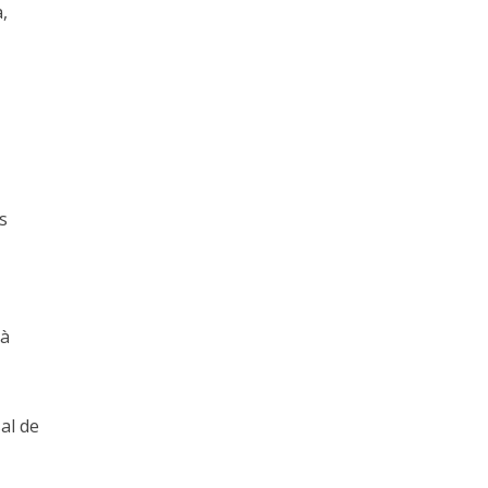
,
s
s
 à
al de