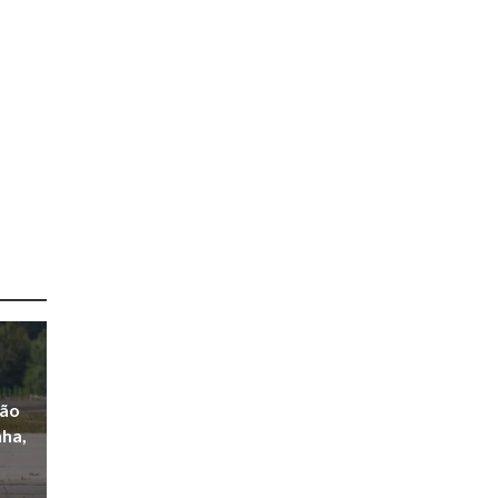
ção
nha,