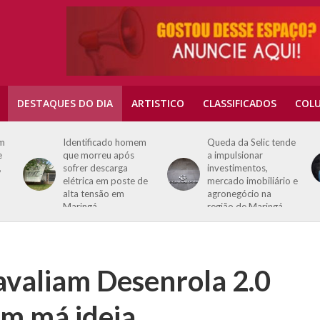
DESTAQUES DO DIA
ARTISTICO
CLASSIFICADOS
COLU
m
Queda da Selic tende
Assassinato de Tupac
a impulsionar
Shakur vai a
investimentos,
julgamento nos EUA
e
mercado imobiliário e
quase 30 anos após
agronegócio na
crime
região de Maringá
avaliam Desenrola 2.0
m má ideia