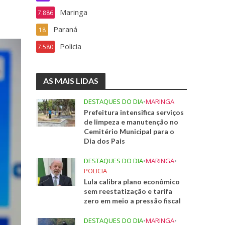
Maringa
7.886
Paraná
18
Policia
7.580
AS MAIS LIDAS
DESTAQUES DO DIA
•
MARINGA
Prefeitura intensifica serviços
de limpeza e manutenção no
Cemitério Municipal para o
Dia dos Pais
DESTAQUES DO DIA
•
MARINGA
•
POLICIA
Lula calibra plano econômico
sem reestatização e tarifa
zero em meio a pressão fiscal
DESTAQUES DO DIA
•
MARINGA
•