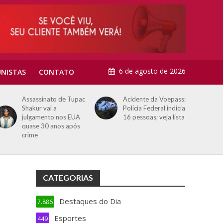
6 de agosto de 2026
NISTAS
CONTATO
Acidente da Voepass:
Morre Geraldão,
Polícia Federal indicia
artilheiro do
16 pessoas; veja lista
Corinthians na
conquista do Paulista
de 1977
CATEGORIAS
Destaques do Dia
7.886
Esportes
449