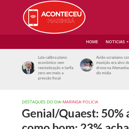
HOME
NOTICIAS
 plano
Avião ucraniano com
Identificado home
sem
munição era alvo de
que morreu após
o e tarifa
drone na Alemanha,
sofrer descarga
o a
diz mídia
elétrica em poste d
al
alta tensão em
Maringá
DESTAQUES DO DIA
•
MARINGA
•
POLICIA
Genial/Quaest: 50% 
como bom; 23% acha