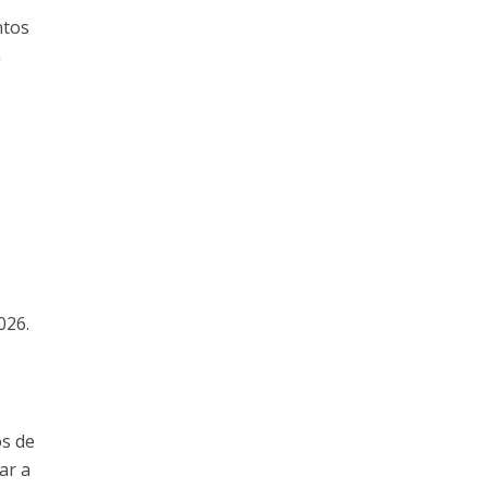
ntos
a
026.
os de
ar a