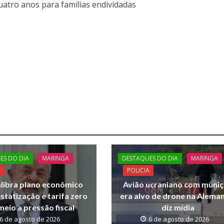
atro anos para famílias endividadas
ES DO DIA
MARINGA
DESTAQUES DO DIA
MARINGA
A
POLICIA
alibra plano econômico
Avião ucraniano com muni
statização e tarifa zero
era alvo de drone na Alema
eio a pressão fiscal
diz mídia
6 de agosto de 2026
6 de agosto de 2026