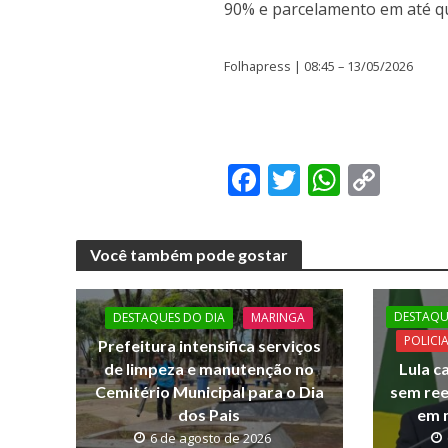
90% e parcelamento em até qu
Folhapress | 08:45 – 13/05/2026
F
T
W
C
ac
w
h
o
e
itt
at
p
Você também pode gostar
b
er
s
y
o
A
Li
DESTAQU
DESTAQUES DO DIA
MARINGA
o
p
n
POLICI
Prefeitura intensifica serviços
k
p
k
de limpeza e manutenção no
Lula c
Cemitério Municipal para o Dia
sem ree
dos Pais
em m
6 de agosto de 2026