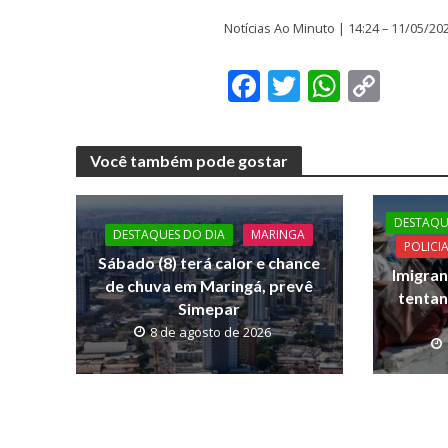
Notícias Ao Minuto | 14:24 – 11/05/20
F
T
W
C
ac
w
h
o
e
itt
at
p
Você também pode gostar
b
er
s
y
o
A
Li
DESTAQU
o
p
n
DESTAQUES DO DIA
MARINGA
POLICI
Sábado (8) terá calor e chance
k
p
k
Imigran
de chuva em Maringá, prevê
tentan
Simepar
8 de agosto de 2026