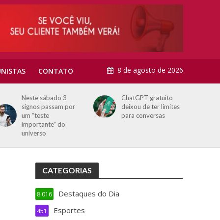
8 de agosto de 2026
NISTAS
CONTATO
ChatGPT gratuito
Líder supremo do Irã
deixou de ter limites
estaria “em estado
para conversas
extremamente
crítico”
CATEGORIAS
Destaques do Dia
8.016
Esportes
451