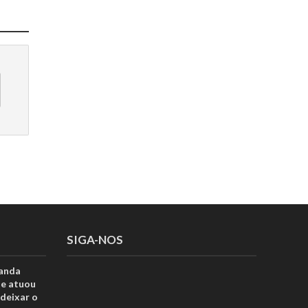
SIGA-NOS
anda
ue atuou
deixar o