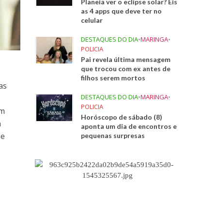
Planeia ver o eclipse solar? Eis
as 4 apps que deve ter no
celular
DESTAQUES DO DIA
•
MARINGA
•
POLICIA
Pai revela última mensagem
que trocou com ex antes de
filhos serem mortos
as
DESTAQUES DO DIA
•
MARINGA
•
POLICIA
om
Horóscopo de sábado (8)
a
aponta um dia de encontros e
 e
pequenas surpresas