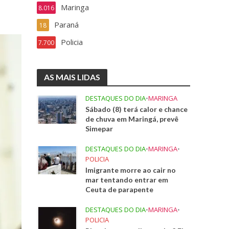
Maringa
8.016
Paraná
18
Policia
7.700
AS MAIS LIDAS
DESTAQUES DO DIA
•
MARINGA
Sábado (8) terá calor e chance
de chuva em Maringá, prevê
Simepar
DESTAQUES DO DIA
•
MARINGA
•
POLICIA
Imigrante morre ao cair no
mar tentando entrar em
Ceuta de parapente
DESTAQUES DO DIA
•
MARINGA
•
POLICIA