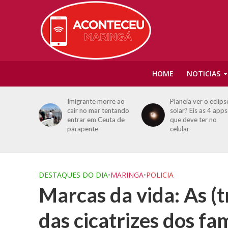
HOME
NOTICIAS
orre ao
Planeia ver o eclipse
Pai revela última
 tentando
solar? Eis as 4 apps
mensagem que
euta de
que deve ter no
trocou com ex ante
celular
de filhos serem
mortos
DESTAQUES DO DIA
•
MARINGA
•
POLICIA
Marcas da vida: As (tr
das cicatrizes dos f