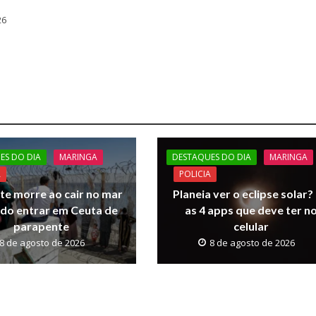
26
ES DO DIA
MARINGA
DESTAQUES DO DIA
MARINGA
A
POLICIA
te morre ao cair no mar
Planeia ver o eclipse solar? 
do entrar em Ceuta de
as 4 apps que deve ter n
parapente
celular
8 de agosto de 2026
8 de agosto de 2026