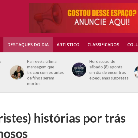
DESTAQUES DO DIA
ARTISTICO
CLASSIFICADOS
COLU
Horóscopo de
Neste sábado 3
sábado (8) aponta
signos passam por
s
um dia de encontros
um “teste
e pequenas surpresas
importante” do
universo
istes) histórias por trás
amosos