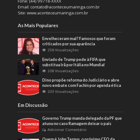
Fone: (44) 99718-XXXX
Email: contato@aconteceumaringa.com.br
Site: www.aconteceumaringa.com.br
As Mais Populares
Envelheceram mal? Famosos que foram
criticados por sua aparência
258 Visualizações
Enviado de Trump pede à FIFA que
substitua Irã por Itália no Mundial
208 Visualizações
Dino propõe reforma do Judiciário e abre
novo embate com Fachin por agenda ética
203 Visualizações
Em Discussão
Governo Trump manda delegado da PF que
atuou no caso Ramagem deixar o país
Adicionar Comentário
Quem é John Ternus, o próximo CEO da