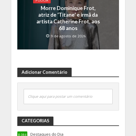
POLICIA
Morre Dominique Frot,
atriz de ‘Titane’ e irmã da
artista Catherine Frot, aos
68 anos
9 de agosto de 2026
Adicionar Comentário
Clique aqui para postar um comentário
CATEGORIAS
Destaques do Dia
8.084