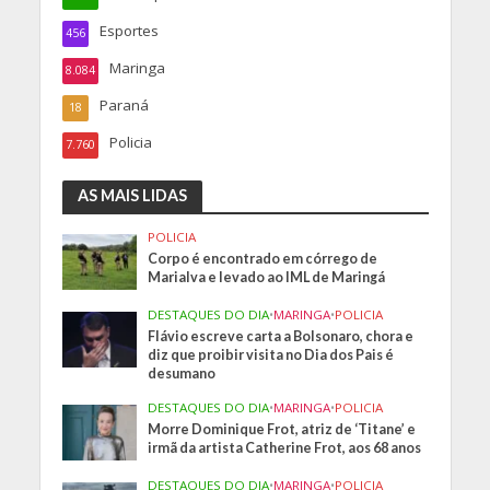
Esportes
456
Maringa
8.084
Paraná
18
Policia
7.760
AS MAIS LIDAS
POLICIA
Corpo é encontrado em córrego de
Marialva e levado ao IML de Maringá
DESTAQUES DO DIA
•
MARINGA
•
POLICIA
Flávio escreve carta a Bolsonaro, chora e
diz que proibir visita no Dia dos Pais é
desumano
DESTAQUES DO DIA
•
MARINGA
•
POLICIA
Morre Dominique Frot, atriz de ‘Titane’ e
irmã da artista Catherine Frot, aos 68 anos
DESTAQUES DO DIA
•
MARINGA
•
POLICIA