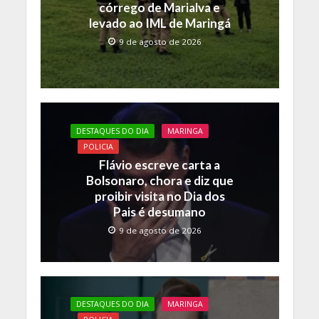
k
p
k
córrego de Marialva e
levado ao IML de Maringá
9 de agosto de 2026
DESTAQUES DO DIA
MARINGA
POLICIA
Flávio escreve carta a
Bolsonaro, chora e diz que
proibir visita no Dia dos
Pais é desumano
9 de agosto de 2026
DESTAQUES DO DIA
MARINGA