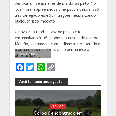
deslocaram-se até a residência do suspeito. No
local, foram apreendidos uma pistola calibre .380,
três carregadores e 50 munições, neutralizando
qualquer risco imediato.
O envolvido recebeu voz de prisão e foi
encaminhado à 16ª Subdivisão Policial de Campo
Mourão, juntamente com o dinheiro recuperado e
o armamento recolhido, onde permanece à
Foto: 11º BPM
disposição da Justiça.
F
T
W
C
ac
w
h
o
e
itt
at
p
Você também pode gostar
b
er
s
y
o
A
Li
o
p
n
POLICIA
Corpo é encontrado em