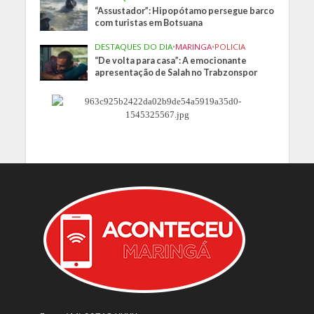
“Assustador”: Hipopótamo persegue barco
com turistas em Botsuana
DESTAQUES DO DIA
•
MARINGA
•
POLICIA
“De volta para casa”: A emocionante
apresentação de Salah no Trabzonspor