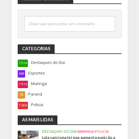
Clique aqui para postar um comentário
CATEGORIAS
Destaques do Dia
7.914
Esportes
449
Maringa
7.914
Paraná
18
Policia
7.606
AS MAIS LIDAS
DESTAQUES DO DIA
•
MARINGA
•
POLICIA
Lula sanciona lei que aumenta punição a