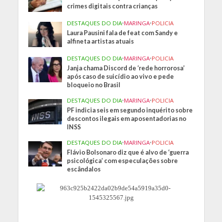
crimes digitais contra crianças
DESTAQUES DO DIA
•
MARINGA
•
POLICIA
Laura Pausini fala de feat com Sandy e
alfineta artistas atuais
DESTAQUES DO DIA
•
MARINGA
•
POLICIA
Janja chama Discord de ‘rede horrorosa’
após caso de suicídio ao vivo e pede
bloqueio no Brasil
DESTAQUES DO DIA
•
MARINGA
•
POLICIA
PF indicia seis em segundo inquérito sobre
descontos ilegais em aposentadorias no
INSS
DESTAQUES DO DIA
•
MARINGA
•
POLICIA
Flávio Bolsonaro diz que é alvo de ‘guerra
psicológica’ com especulações sobre
escândalos