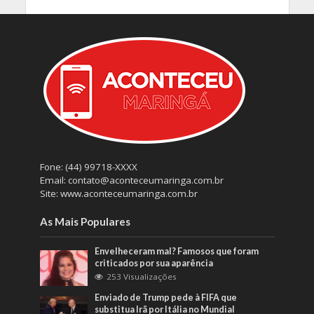
Fone: (44) 99718-XXXX
Email: contato@aconteceumaringa.com.br
Site: www.aconteceumaringa.com.br
As Mais Populares
Envelheceram mal? Famosos que foram
criticados por sua aparência
253 Visualizações
Enviado de Trump pede à FIFA que
substitua Irã por Itália no Mundial