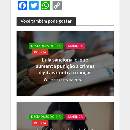
F
T
W
C
ac
w
h
o
e
itt
at
p
Você também pode gostar
b
er
s
y
o
A
Li
DESTAQUES DO DIA
MARINGA
o
p
n
POLICIA
k
p
k
Lula sanciona lei que
aumenta punição a crimes
digitais contra crianças
6 de agosto de 2026
DESTAQUES DO DIA
MARINGA
POLICIA