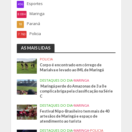
Esportes
456
Maringa
8.084
Paraná
18
Policia
7.760
AS MAIS LIDAS
POLICIA
Corpo é encontrado em córrego de
Marialva e levado ao IML de Maringá
DESTAQUES DO DIA
•
MARINGA
Maringá perde do Amazonas de 3 a 0 e
complica briga pela classificação na Série
C
DESTAQUES DO DIA
•
MARINGA
Festival Nipo-Brasileiro tem mais de 40
artesãos de Maringá e espaço de
atendimento ao turista
DESTAQUES DO DIA
•
MARINGA
•
POLICIA