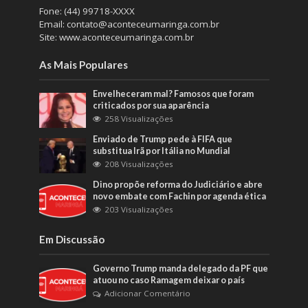
Fone: (44) 99718-XXXX
Email: contato@aconteceumaringa.com.br
Site: www.aconteceumaringa.com.br
As Mais Populares
Envelheceram mal? Famosos que foram
criticados por sua aparência
258 Visualizações
Enviado de Trump pede à FIFA que
substitua Irã por Itália no Mundial
208 Visualizações
Dino propõe reforma do Judiciário e abre
novo embate com Fachin por agenda ética
203 Visualizações
Em Discussão
Governo Trump manda delegado da PF que
atuou no caso Ramagem deixar o país
Adicionar Comentário