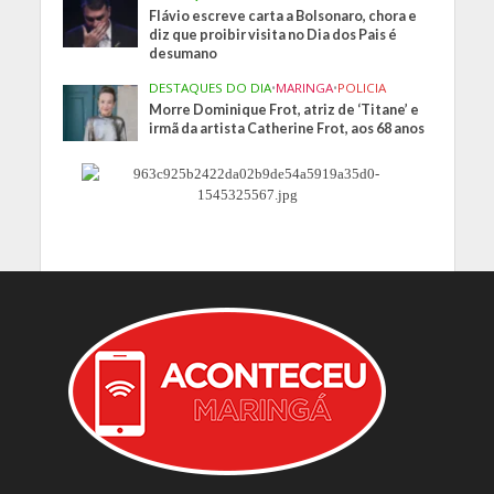
Flávio escreve carta a Bolsonaro, chora e
diz que proibir visita no Dia dos Pais é
desumano
DESTAQUES DO DIA
•
MARINGA
•
POLICIA
Morre Dominique Frot, atriz de ‘Titane’ e
irmã da artista Catherine Frot, aos 68 anos