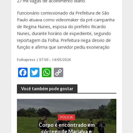
27 mil vagas de acolhimento diário.
Funcionário comissionado da Prefeitura de São
Paulo atuava como videomaker da pré-campanha
de Regina Nunes, esposa do prefeito Ricardo
Nunes, durante horário de expediente, segundo
reportagem da Folha. Prefeitura nega desvio de
função e afirma que servidor pediu exoneração
Folhapress | 07:00 – 14/05/2026
F
T
W
C
ac
w
h
o
e
itt
at
p
Você também pode gostar
b
er
s
y
o
A
Li
o
p
n
POLICIA
Corpo é encontrado em
k
p
k
córrego de Marialva e