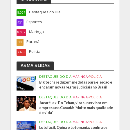
Destaques do Dia
8.007
Esportes
451
Maringa
8.007
Paraná
18
Policia
7.692
AS MAIS LIDAS
DESTAQUES DO DIA
•
MARINGA
•
POLICIA
Big techs reduzem medidas para eleição e
encaram novas regras judiciais no Brasil
DESTAQUES DO DIA
•
MARINGA
•
POLICIA
Jacaré, ex-É o Tchan, vira supervisor em
empresa no Canadá: ‘Muito mais qualidade
de vida’
DESTAQUES DO DIA
•
MARINGA
•
POLICIA
Lotofácil, Quina e Lotomania: confira os