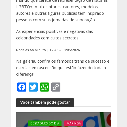
mundo que carece de representação de histórias
LGBTQ+, muitos atores, cantores, modelos,
autores e outras figuras públicas têm inspirado
pessoas com suas jornadas de superação.
As experiências positivas e negativas das
celebridades com cultos secretos
Notícias Ao Minuto | 17:48 – 13/05/2026
Na galeria, confira os famosos trans de sucesso e
estrelas em ascensão que estão fazendo toda a
diferença!
F
T
W
C
ac
w
h
o
e
itt
at
p
Você também pode gostar
b
er
s
y
o
A
Li
DESTAQUES DO DIA
MARINGA