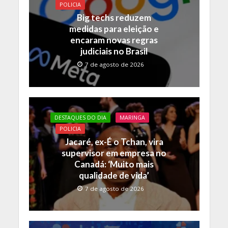
o
p
n
POLICIA
Big techs reduzem
k
p
k
medidas para eleição e
encaram novas regras
judiciais no Brasil
7 de agosto de 2026
DESTAQUES DO DIA
MARINGA
POLICIA
Jacaré, ex-É o Tchan, vira
supervisor em empresa no
Canadá: ‘Muito mais
qualidade de vida’
7 de agosto de 2026