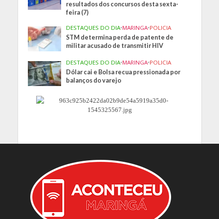
resultados dos concursos desta sexta-
feira (7)
DESTAQUES DO DIA
•
MARINGA
•
POLICIA
STM determina perda de patente de
militar acusado de transmitir HIV
DESTAQUES DO DIA
•
MARINGA
•
POLICIA
Dólar cai e Bolsa recua pressionada por
balanços do varejo