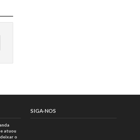
SIGA-NOS
anda
ue atuou
deixar o