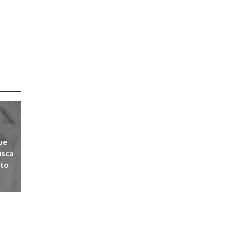
ue
usca
lto