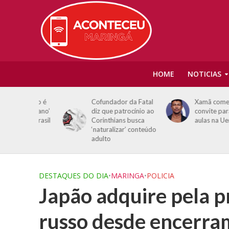
HOME
NOTICIAS
 Rubio é
Cofundador da Fatal
Xamã comemora
mericano’
diz que patrocínio ao
convite para dar
do Brasil
Corinthians busca
aulas na Uerj
‘naturalizar’ conteúdo
adulto
DESTAQUES DO DIA
•
MARINGA
•
POLICIA
Japão adquire pela p
russo desde encerr