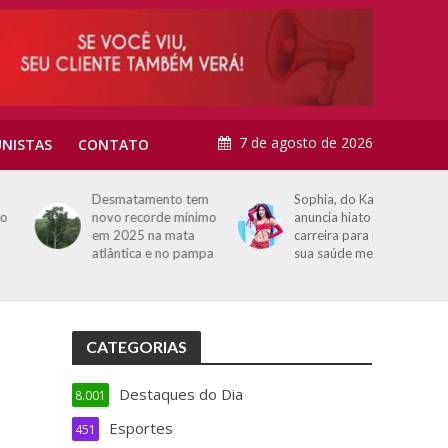
7 de agosto de 2026
NISTAS
CONTATO
Desmatamento tem
Sophia, do Katseye,
novo recorde mínimo
anuncia hiato na
em 2025 na mata
carreira para priorizar
atlântica e no pampa
sua saúde mental
CATEGORIAS
Destaques do Dia
8.001
Esportes
451