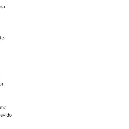
ada
te-
u
or
umo
devido