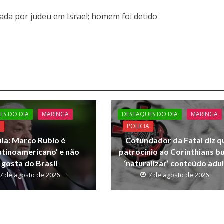
ada por judeu em Israel; homem foi detido
ES DO DIA
MARINGA
DESTAQUES DO DIA
MARINGA
A
POLICIA
ula: Marco Rubio é
Cofundador da Fatal diz q
latinoamericano’ e não
patrocínio ao Corinthians b
gosta do Brasil
‘naturalizar’ conteúdo adu
7 de agosto de 2026
7 de agosto de 2026