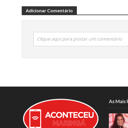
Adicionar Comentário
Clique aqui para postar um comentário
As Mais