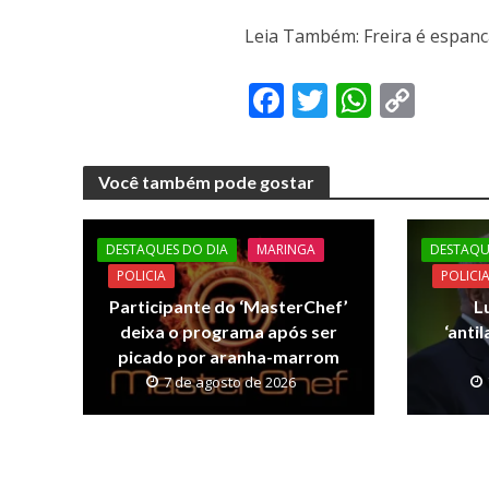
Leia Também: Freira é espanc
F
T
W
C
ac
w
h
o
e
itt
at
p
Você também pode gostar
b
er
s
y
o
A
Li
DESTAQUES DO DIA
MARINGA
DESTAQU
o
p
n
POLICIA
POLICI
k
p
k
Participante do ‘MasterChef’
L
deixa o programa após ser
‘anti
picado por aranha-marrom
7 de agosto de 2026