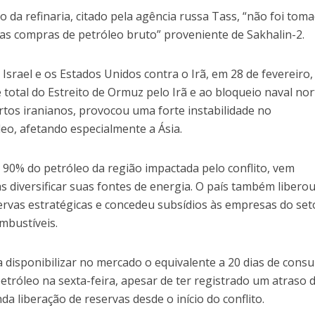
da refinaria, citado pela agência russa Tass, “não foi tom
s compras de petróleo bruto” proveniente de Sakhalin-2.
Israel e os Estados Unidos contra o Irã, em 28 de fevereiro,
otal do Estreito de Ormuz pelo Irã e ao bloqueio naval nor
rtos iranianos, provocou uma forte instabilidade no
eo, afetando especialmente a Ásia.
 90% do petróleo da região impactada pelo conflito, vem
 diversificar suas fontes de energia. O país também libero
ervas estratégicas e concedeu subsídios às empresas do set
mbustíveis.
disponibilizar no mercado o equivalente a 20 dias de cons
petróleo na sexta-feira, apesar de ter registrado um atraso 
a liberação de reservas desde o início do conflito.