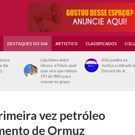
DESTAQUES DO DIA
ARTISTICO
CLASSIFICADOS
COLU
Lula lidera entre
AGU pedirá na
idosos, e Flávio quer
Justiça a retirada do
usar vice que relatou
Discord do ar
CPI do INSS para
crescer no grupo
rimeira vez petróleo
amento de Ormuz