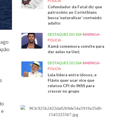
POLICIA
Cofundador da Fatal diz que
patrocínio ao Corinthians
busca ‘naturalizar’ conteúdo
adulto
DESTAQUES DO DIA
•
MARINGA
•
POLICIA
lago
Xamã comemora convite para
Japão
dar aulas na Uerj
DESTAQUES DO DIA
•
MARINGA
•
POLICIA
Lula lidera entre idosos, e
s
Flávio quer usar vice que
relatou CPI do INSS para
crescer no grupo
do
 e