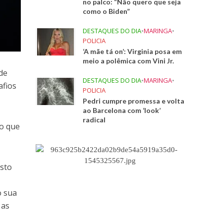
no palco: “Não quero que seja
como o Biden”
DESTAQUES DO DIA
•
MARINGA
•
POLICIA
‘A mãe tá on’: Virginia posa em
meio a polêmica com Vini Jr.
de
DESTAQUES DO DIA
•
MARINGA
•
afios
POLICIA
Pedri cumpre promessa e volta
ao Barcelona com ‘look’
radical
o que
usto
o sua
 as