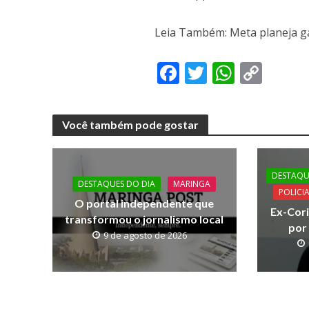
Leia Também: Meta planeja ga
F
T
W
C
ac
w
h
o
e
itt
at
p
Você também pode gostar
b
er
s
y
o
A
Li
o
p
n
DESTAQU
DESTAQUES DO DIA
MARINGA
POLICI
k
p
k
O portal independente que
Ex-Cori
transformou o jornalismo local
por
9 de agosto de 2026