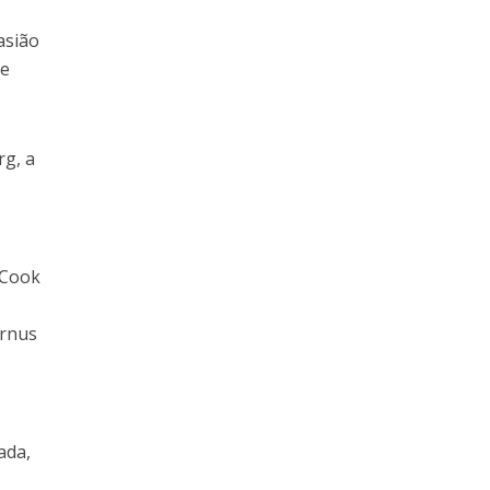
asião
te
rg, a
a
 Cook
ernus
ada,