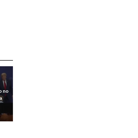
o no
a