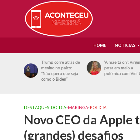
HOME
NOTICIAS
ans,
Trump corre atrás de
‘A mãe tá on’: Virgin
eso por
menino no palco:
posa em meio a
oméstica
“Não quero que seja
polêmica com Vini J
como o Biden”
DESTAQUES DO DIA
•
MARINGA
•
POLICIA
Novo CEO da Apple te
(grandes) desafios