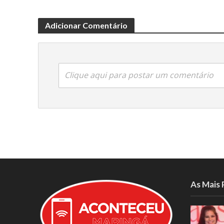
Adicionar Comentário
Clique aqui para postar um comentário
As Mais