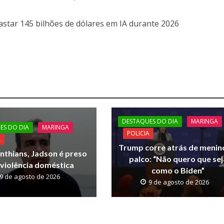
star 145 bilhões de dólares em IA durante 2026
DESTAQUES DO DIA
MARINGA
ES DO DIA
MARINGA
POLICIA
A
Trump corre atrás de menin
nthians, Jadson é preso
palco: “Não quero que sej
 violência doméstica
como o Biden”
9 de agosto de 2026
9 de agosto de 2026