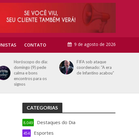
9 de agosto de 2026
NISTAS
CONTATO
Horóscopo do dia:
FIFA sob ataque
domingo (9) pede
coordenado: “A era
calma e bons
de Infantino acabou”
encontros para os
signos
CATEGORIAS
Destaques do Dia
8.049
Esportes
454