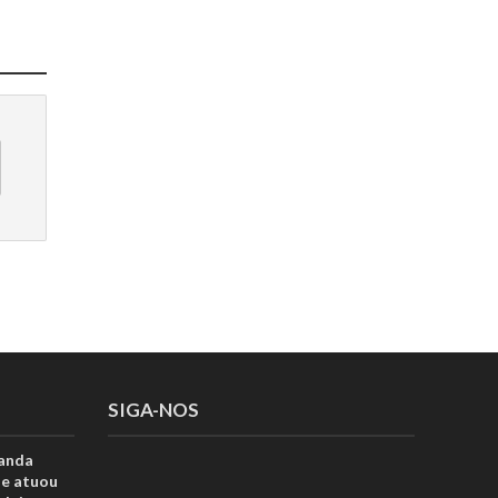
SIGA-NOS
anda
ue atuou