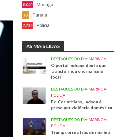
Maringa
8.049
Paraná
18
Policia
7.729
AS MAIS LIDAS
DESTAQUES DO DIA
•
MARINGA
O portal independente que
transformou o jornalismo
local
DESTAQUES DO DIA
•
MARINGA
•
POLICIA
Ex-Corinthians, Jadson é
preso por violência doméstica
DESTAQUES DO DIA
•
MARINGA
•
POLICIA
Trump corre atrás de menino