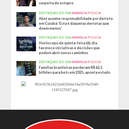
suspeita de estupro
DESTAQUES DO DIA
•
MARINGA
•
POLICIA
Abel assume responsabilidade por derrota
em Cuiabá: ‘Esta é daquelas derrotas que
doem menos’
DESTAQUES DO DIA
•
MARINGA
•
POLICIA
Horóscopo de quinta-feira (6): dia
favorece iniciativas e decisões que
podem abrir novos caminhos
DESTAQUES DO DIA
•
MARINGA
•
POLICIA
Famílias brasileiras perderam R$ 62,5
bilhões para bets em 2025, aponta estudo