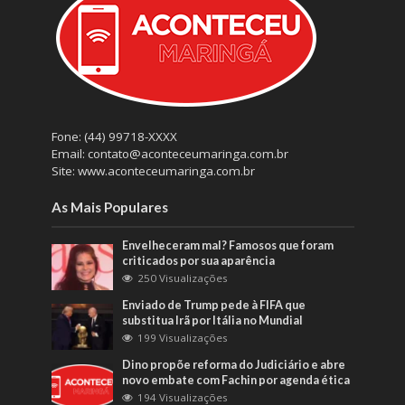
Fone: (44) 99718-XXXX
Email: contato@aconteceumaringa.com.br
Site: www.aconteceumaringa.com.br
As Mais Populares
Envelheceram mal? Famosos que foram
criticados por sua aparência
250 Visualizações
Enviado de Trump pede à FIFA que
substitua Irã por Itália no Mundial
199 Visualizações
Dino propõe reforma do Judiciário e abre
novo embate com Fachin por agenda ética
194 Visualizações