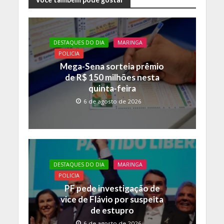
e
itt
at
p
b
er
s
y
o
A
Li
DESTAQUES DO DIA
MARINGA
o
p
n
POLICIA
k
p
k
Mega-Sena sorteia prêmio
de R$ 150 milhões nesta
quinta-feira
6 de agosto de 2026
DESTAQUES DO DIA
MARINGA
POLICIA
PF pede investigação de
vice de Flávio por suspeita
de estupro
6 de agosto de 2026