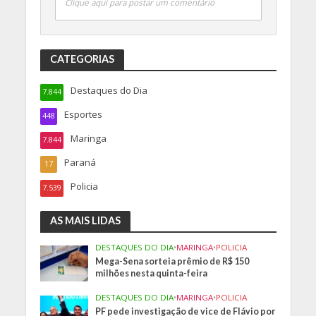
Clique aqui para postar um comentário
CATEGORIAS
Destaques do Dia
7.844
Esportes
448
Maringa
7.844
Paraná
17
Policia
7.539
AS MAIS LIDAS
DESTAQUES DO DIA
•
MARINGA
•
POLICIA
Mega-Sena sorteia prêmio de R$ 150
milhões nesta quinta-feira
DESTAQUES DO DIA
•
MARINGA
•
POLICIA
PF pede investigação de vice de Flávio por