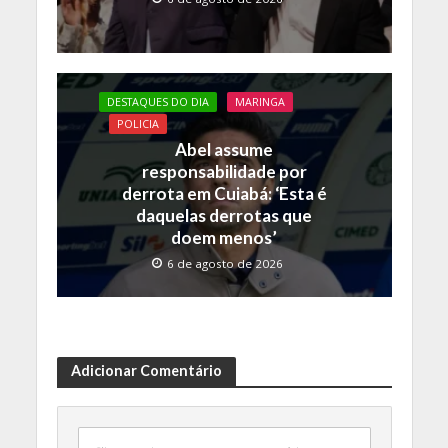
DESTAQUES DO DIA
MARINGA
POLICIA
Abel assume
responsabilidade por
derrota em Cuiabá: ‘Esta é
daquelas derrotas que
doem menos’
6 de agosto de 2026
Adicionar Comentário