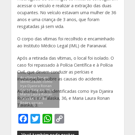
acessar o veículo e realizar a extração das duas
ocupantes. No veículo estavam uma mulher de 36
anos e uma criança de 3 anos, que foram
resgatadas já sem vida.
O corpo das vítimas foi recolhido e encaminhado
ao Instituto Médico Legal (IML) de Paranavaí.
Após a retirada das vítimas, o local foi isolado. O
caso foi repassado à Polícia Científica e à Polícia
Civil, que devem conduzir as perícias e
As vítimas foram
investigações sobre as causas do acidente.
identificadas como
Irya Djanira Ronan
Costa Talaska, 36, e
As vítimas foram identificadas como Irya Djanira
Maria Laura Ronan
Ronan Costa Talaska, 36, e Maria Laura Ronan
Talaska, 3. Foto:
Redes sociais
Talaska, 3.
F
T
W
C
ac
w
h
o
Você também pode gostar