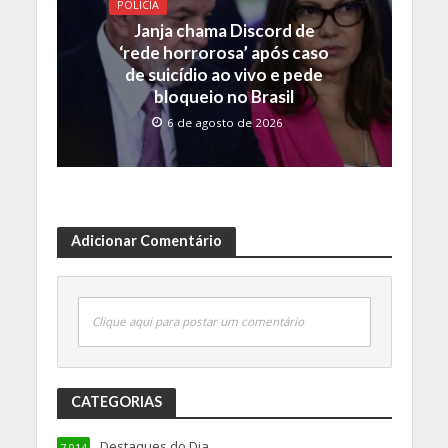
POLICIA
Janja chama Discord de
‘rede horrorosa’ após caso
de suicídio ao vivo e pede
bloqueio no Brasil
6 de agosto de 2026
Adicionar Comentário
Clique aqui para postar um comentário
CATEGORIAS
Destaques do Dia
7.914