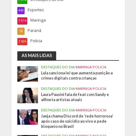
Esportes
449
Maringa
7.914
Paraná
18
Policia
7.606
AS MAIS LIDAS
DESTAQUES DO DIA
•
MARINGA
•
POLICIA
Lula sanciona lei que aumenta punição a
crimes digitais contra crianças
DESTAQUES DO DIA
•
MARINGA
•
POLICIA
Laura Pausini fala de feat com Sandy e
alfineta artistas atuais
DESTAQUES DO DIA
•
MARINGA
•
POLICIA
Janja chama Discord de ‘rede horrorosa’
após caso de suicídio ao vivo e pede
bloqueio no Brasil
DESTAQUES DO DIA
•
MARINGA
•
POLICIA