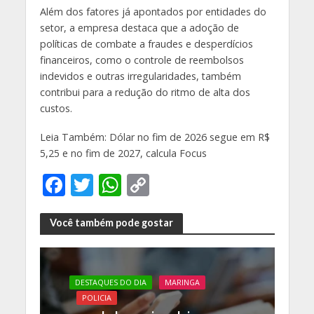
Além dos fatores já apontados por entidades do
setor, a empresa destaca que a adoção de
políticas de combate a fraudes e desperdícios
financeiros, como o controle de reembolsos
indevidos e outras irregularidades, também
contribui para a redução do ritmo de alta dos
custos.
Leia Também: Dólar no fim de 2026 segue em R$
5,25 e no fim de 2027, calcula Focus
F
T
W
C
ac
w
h
o
e
itt
at
p
Você também pode gostar
b
er
s
y
o
A
Li
DESTAQUES DO DIA
MARINGA
o
p
n
POLICIA