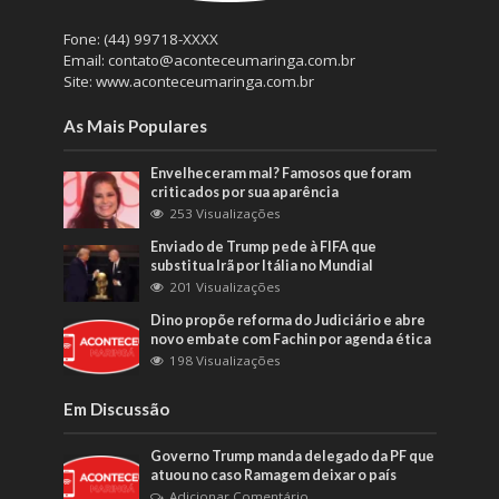
Fone: (44) 99718-XXXX
Email: contato@aconteceumaringa.com.br
Site: www.aconteceumaringa.com.br
As Mais Populares
Envelheceram mal? Famosos que foram
criticados por sua aparência
253 Visualizações
Enviado de Trump pede à FIFA que
substitua Irã por Itália no Mundial
201 Visualizações
Dino propõe reforma do Judiciário e abre
novo embate com Fachin por agenda ética
198 Visualizações
Em Discussão
Governo Trump manda delegado da PF que
atuou no caso Ramagem deixar o país
Adicionar Comentário