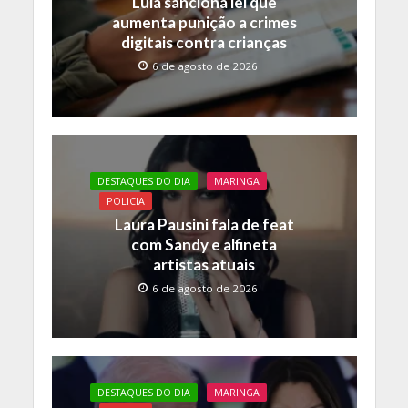
k
p
k
Lula sanciona lei que
aumenta punição a crimes
digitais contra crianças
6 de agosto de 2026
DESTAQUES DO DIA
MARINGA
POLICIA
Laura Pausini fala de feat
com Sandy e alfineta
artistas atuais
6 de agosto de 2026
DESTAQUES DO DIA
MARINGA