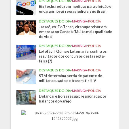
DESTAQUES DO DIA
•
MARINGA
•
POLICIA
Big techs reduzem medidas para eleição e
encaram novas regras judiciais no Brasil
DESTAQUES DO DIA
•
MARINGA
•
POLICIA
Jacaré, ex-É o Tchan, vira supervisor em
empresa no Canadá: ‘Muito mais qualidade
de vida’
DESTAQUES DO DIA
•
MARINGA
•
POLICIA
Lotofácil, Quina e Lotomania: confira os
resultados dos concursos desta sexta-
feira (7)
DESTAQUES DO DIA
•
MARINGA
•
POLICIA
STM determina perda de patente de
militar acusado de transmitir HIV
DESTAQUES DO DIA
•
MARINGA
•
POLICIA
Dólar cai e Bolsa recua pressionada por
balanços do varejo