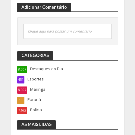
Adicionar Comentário
Clique aqui para postar um comentário
CATEGORIAS
Destaques do Dia
8.007
Esportes
451
Maringa
8.007
Paraná
18
Policia
7.692
AS MAIS LIDAS