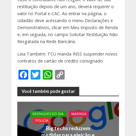
restituição depois de um ano, deverá requerer o
valor no Portal e-CAC. Ao entrar na página, o
cidadão deve acessando o menu Declarações e
Demonstrativos, clicar em Meu Imposto de Renda
e, em seguida, no campo Solicitar Restituição Não
Resgatada na Rede Bancária.
Leia Também: TCU manda INSS suspender novos
contratos de cartão de crédito consignado
F
T
W
C
ac
w
h
o
e
itt
at
p
Você também pode gostar
b
er
s
y
o
A
Li
DESTAQUES DO DIA
MARINGA
o
p
n
POLICIA
Big techs reduzem
k
p
k
medidas para eleição e