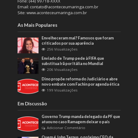
Fone: (44) 99718-XXXX
Email: contato@aconteceumaringa.com.br
Site: www.aconteceumaringa.com.br
As Mais Populares
Envelheceram mal? Famosos que foram
criticados por sua aparência
256 Visualizações
Enviado de Trump pede à FIFA que
substitua Irã por Itália no Mundial
206 Visualizações
Dino propõe reforma do Judiciário e abre
novo embate com Fachin por agenda ética
199 Visualizações
Em Discussão
Governo Trump manda delegado da PF que
atuou no caso Ramagem deixar o país
Adicionar Comentário
Quem é John Ternus, o próximo CEO da