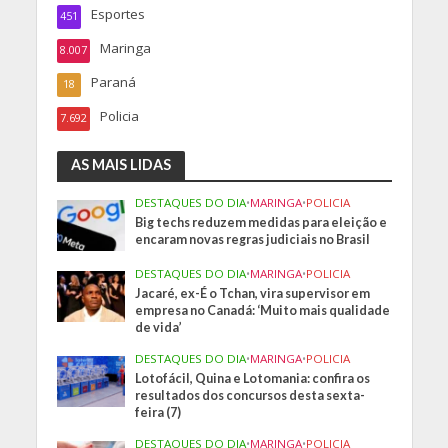
Esportes
451
Maringa
8.007
Paraná
18
Policia
7.692
AS MAIS LIDAS
DESTAQUES DO DIA
•
MARINGA
•
POLICIA
Big techs reduzem medidas para eleição e
encaram novas regras judiciais no Brasil
DESTAQUES DO DIA
•
MARINGA
•
POLICIA
Jacaré, ex-É o Tchan, vira supervisor em
empresa no Canadá: ‘Muito mais qualidade
de vida’
DESTAQUES DO DIA
•
MARINGA
•
POLICIA
Lotofácil, Quina e Lotomania: confira os
resultados dos concursos desta sexta-
feira (7)
DESTAQUES DO DIA
•
MARINGA
•
POLICIA