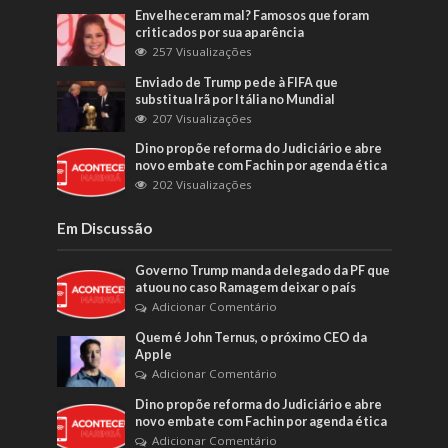
Envelheceram mal? Famosos que foram
criticados por sua aparência
257 Visualizações
Enviado de Trump pede à FIFA que
substitua Irã por Itália no Mundial
207 Visualizações
Dino propõe reforma do Judiciário e abre
novo embate com Fachin por agenda ética
202 Visualizações
Em Discussão
Governo Trump manda delegado da PF que
atuou no caso Ramagem deixar o país
Adicionar Comentário
Quem é John Ternus, o próximo CEO da
Apple
Adicionar Comentário
Dino propõe reforma do Judiciário e abre
novo embate com Fachin por agenda ética
Adicionar Comentário