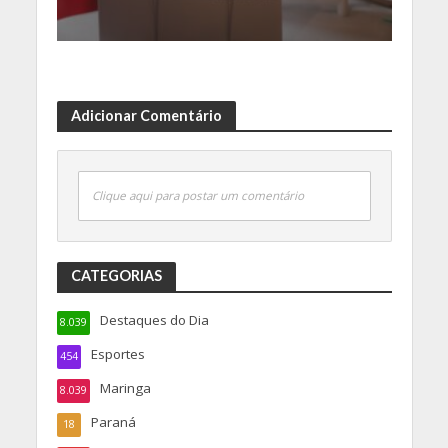
Adicionar Comentário
Clique aqui para postar um comentário
CATEGORIAS
Destaques do Dia
8.039
Esportes
454
Maringa
8.039
Paraná
18