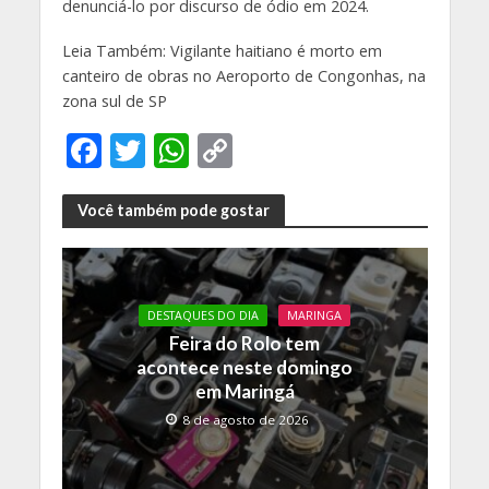
denunciá-lo por discurso de ódio em 2024.
Leia Também: Vigilante haitiano é morto em
canteiro de obras no Aeroporto de Congonhas, na
zona sul de SP
F
T
W
C
ac
w
h
o
e
itt
at
p
Você também pode gostar
b
er
s
y
o
A
Li
o
p
n
DESTAQUES DO DIA
MARINGA
Feira do Rolo tem
k
p
k
acontece neste domingo
em Maringá
8 de agosto de 2026