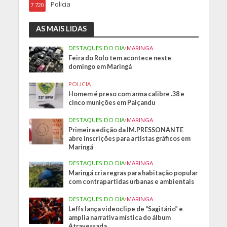
Policia
7.720
AS MAIS LIDAS
DESTAQUES DO DIA
•
MARINGA
Feira do Rolo tem acontece neste
domingo em Maringá
POLICIA
Homem é preso com arma calibre .38 e
cinco munições em Paiçandu
DESTAQUES DO DIA
•
MARINGA
Primeira edição da IM.PRESSONANTE
abre inscrições para artistas gráficos em
Maringá
DESTAQUES DO DIA
•
MARINGA
Maringá cria regras para habitação popular
com contrapartidas urbanas e ambientais
DESTAQUES DO DIA
•
MARINGA
Leffs lança videoclipe de “Sagitário” e
amplia narrativa mística do álbum
Atravessada