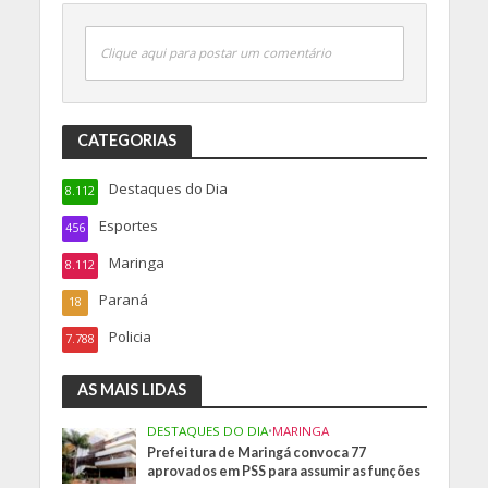
Clique aqui para postar um comentário
CATEGORIAS
Destaques do Dia
8.112
Esportes
456
Maringa
8.112
Paraná
18
Policia
7.788
AS MAIS LIDAS
DESTAQUES DO DIA
•
MARINGA
Prefeitura de Maringá convoca 77
aprovados em PSS para assumir as funções