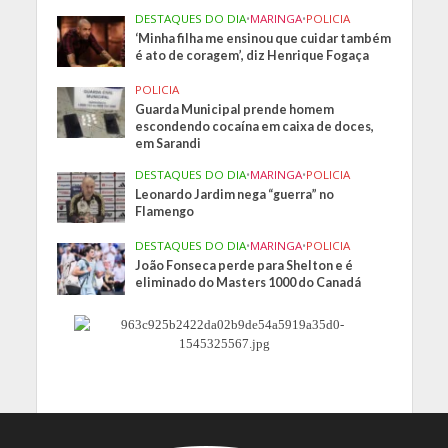
DESTAQUES DO DIA
•
MARINGA
•
POLICIA
‘Minha filha me ensinou que cuidar também
é ato de coragem’, diz Henrique Fogaça
POLICIA
Guarda Municipal prende homem
escondendo cocaína em caixa de doces,
em Sarandi
DESTAQUES DO DIA
•
MARINGA
•
POLICIA
Leonardo Jardim nega “guerra” no
Flamengo
DESTAQUES DO DIA
•
MARINGA
•
POLICIA
João Fonseca perde para Shelton e é
eliminado do Masters 1000 do Canadá