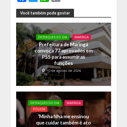
ac
w
h
o
e
itt
at
p
Você também pode gostar
b
er
s
y
o
A
Li
DESTAQUES DO DIA
MARINGA
o
p
n
Prefeitura de Maringá
k
p
k
convoca 77 aprovados em
PSS para assumir as
funções
10 de agosto de 2026
DESTAQUES DO DIA
MARINGA
POLICIA
‘Minha filha me ensinou
que cuidar também é ato