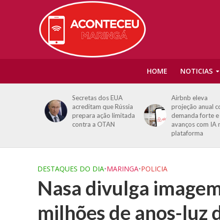
HOME
NOTICIAS
 condenada
Secretas dos EUA
Airbnb eleva
 em R$
acreditam que Rússia
projeção anual com
lia de
prepara ação limitada
demanda forte e
to
contra a OTAN
avanços com IA na
plataforma
DESTAQUES DO DIA
•
MARINGA
•
POLICIA
Nasa divulga imagem 
milhões de anos-luz 