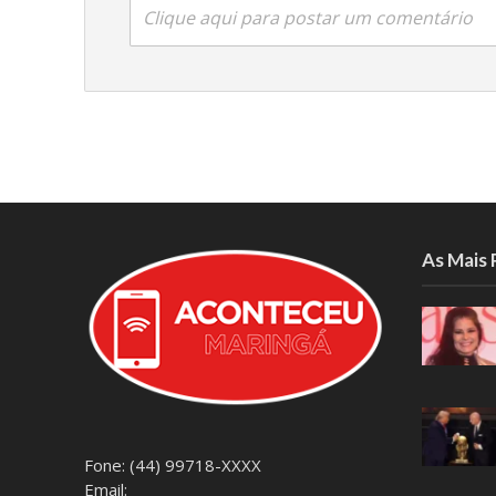
Clique aqui para postar um comentário
As Mais
Fone: (44) 99718-XXXX
Email: