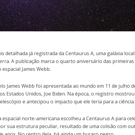
 detalhada já registrada da Centaurus A, uma galáxia local
erra. A publicação marca o quarto aniversário das primeiras
o espacial James Webb.
elo James Webb foi apresentada ao mundo em 11 de julho d
os Estados Unidos, Joe Biden. Na época, o registro mostrou
lescópio e antecipou o impacto que ele teria para a ciência.
a espacial norte-americana escolheu a Centaurus A para cel
 por sua estrutura peculiar, resultado de uma colisão com ou
 de anos. No centro dela, há ainda um buraco negro.