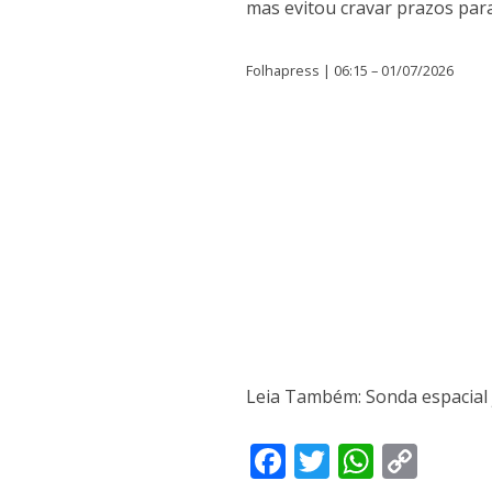
mas evitou cravar prazos par
Folhapress | 06:15 – 01/07/2026
Leia Também: Sonda espacial 
F
T
W
C