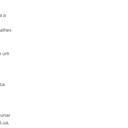
a a
talhes
om um
sa.
lunar
 Lua,