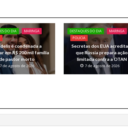
ES DO DIA
MARINGA
DESTAQUES DO DIA
MARINGA
A
POLICIA
rdelis é condenada a
Secretas dos EUA acredit
ar em R$ 200 mil família
que Rússia prepara ação
de pastor morto
limitada contra a OTAN
7 de agosto de 2026
7 de agosto de 2026