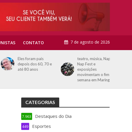
7 de agosto de 2026
NISTAS
CONTATO
Eles foram pais
teatro, música, Nap
depois dos 60, 70 e
Nap Fest e
até 80 anos
exposições
movimentam o fim de
semana em Maringá
CATEGORIAS
Destaques do Dia
7.963
Esportes
449