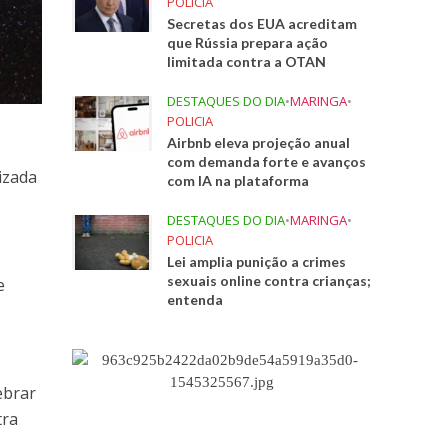
POLICIA
Secretas dos EUA acreditam
que Rússia prepara ação
limitada contra a OTAN
DESTAQUES DO DIA
•
MARINGA
•
POLICIA
Airbnb eleva projeção anual
com demanda forte e avanços
izada
com IA na plataforma
DESTAQUES DO DIA
•
MARINGA
•
POLICIA
Lei amplia punição a crimes
sexuais online contra crianças;
e
entenda
ebrar
tra