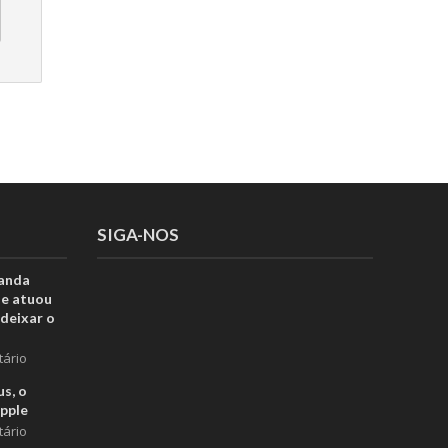
SIGA-NOS
anda
ue atuou
deixar o
tário
s, o
pple
tário