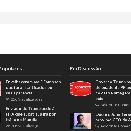
 Populares
Em Discussão
Envelheceram mal? Famosos
Governo Trump m
que foram criticados por
delegado da PF q
sua aparência
no caso Ramagem 
país
256 Visualizações
Adicionar Comen
Enviado de Trump pede à
FIFA que substitua Irã por
Quem é John Ternu
Itália no Mundial
próximo CEO da A
206 Visualizações
Adicionar Comen