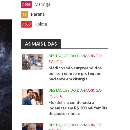
Maringa
7.963
Paraná
18
Policia
7.653
AS MAIS LIDAS
DESTAQUES DO DIA
•
MARINGA
•
POLICIA
Médicos são surpreendidos
por terremoto e protegem
paciente em cirurgia
DESTAQUES DO DIA
•
MARINGA
•
POLICIA
Flordelis é condenada a
indenizar em R$ 200 mil família
de pastor morto
DESTAQUES DO DIA
•
MARINGA
•