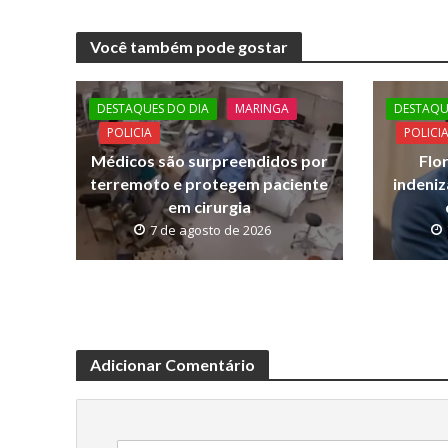
ac
w
h
o
e
itt
at
p
Você também pode gostar
b
er
s
y
o
A
Li
DESTAQUES DO DIA
MARINGA
DESTAQU
o
p
n
POLICIA
POLICI
k
p
k
Médicos são surpreendidos por
Flo
terremoto e protegem paciente
indeniz
em cirurgia
7 de agosto de 2026
Adicionar Comentário