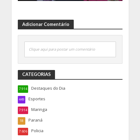
Adicionar Comentário
Clique aqui para postar um comentário
CATEGORIAS
Destaques do Dia
7.914
Esportes
449
Maringa
7.914
Paraná
18
Policia
7.606