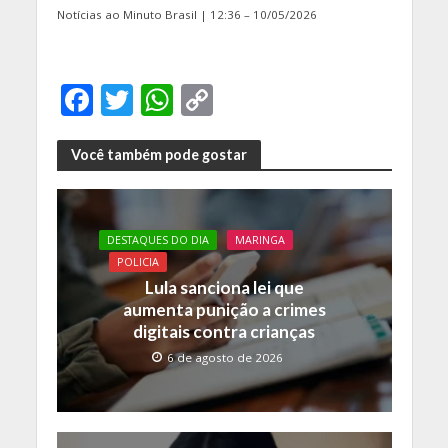
Notícias ao Minuto Brasil | 12:36 – 10/05/2026
F
T
W
C
ac
w
h
o
e
itt
at
p
Você também pode gostar
b
er
s
y
o
A
Li
DESTAQUES DO DIA
MARINGA
o
p
n
POLICIA
k
p
k
Lula sanciona lei que
aumenta punição a crimes
digitais contra crianças
6 de agosto de 2026