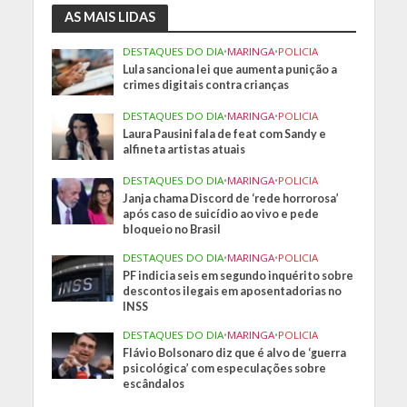
AS MAIS LIDAS
DESTAQUES DO DIA
•
MARINGA
•
POLICIA
Lula sanciona lei que aumenta punição a
crimes digitais contra crianças
DESTAQUES DO DIA
•
MARINGA
•
POLICIA
Laura Pausini fala de feat com Sandy e
alfineta artistas atuais
DESTAQUES DO DIA
•
MARINGA
•
POLICIA
Janja chama Discord de ‘rede horrorosa’
após caso de suicídio ao vivo e pede
bloqueio no Brasil
DESTAQUES DO DIA
•
MARINGA
•
POLICIA
PF indicia seis em segundo inquérito sobre
descontos ilegais em aposentadorias no
INSS
DESTAQUES DO DIA
•
MARINGA
•
POLICIA
Flávio Bolsonaro diz que é alvo de ‘guerra
psicológica’ com especulações sobre
escândalos