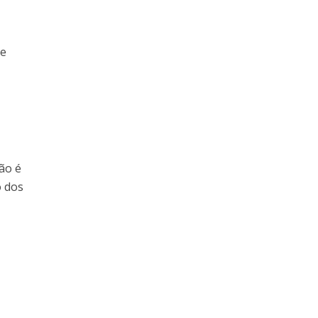
de
ão é
o dos