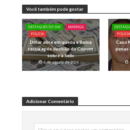
e
itt
at
p
Você também pode gostar
b
er
s
y
o
A
Li
DESTAQUES DO DIA
MARINGA
DESTAQU
o
p
n
POLICIA
POLICI
k
p
k
Dólar abre em queda e Bolsa
Caso M
recua após decisão do Copom
penas 
sobre a Selic
6 de agosto de 2026
Adicionar Comentário