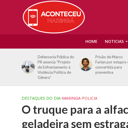
HOME
NOTICIAS
e: Justiça
Defensoria Pública do
Prisão de Marco
s de
PR anuncia “Projeto
Furlan por estupro 
 e Élcio
de Enfrentamento à
convertida para
Violência Política de
preventiva
Gênero”
DESTAQUES DO DIA
•
MARINGA
•
POLICIA
O truque para a alfa
geladeira sem estrag