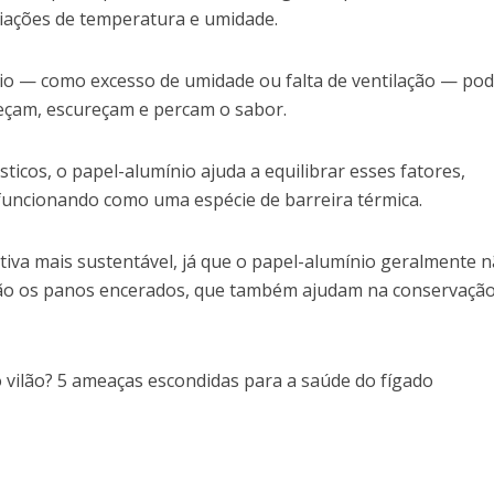
iações de temperatura e umidade.
brio — como excesso de umidade ou falta de ventilação — po
eçam, escureçam e percam o sabor.
ticos, o papel-alumínio ajuda a equilibrar esses fatores,
 funcionando como uma espécie de barreira térmica.
iva mais sustentável, já que o papel-alumínio geralmente n
 são os panos encerados, que também ajudam na conservaçã
 vilão? 5 ameaças escondidas para a saúde do fígado