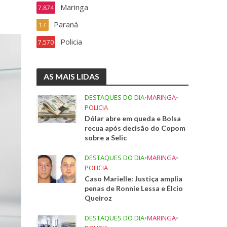
Maringa
7.874
Paraná
17
Policia
7.570
AS MAIS LIDAS
DESTAQUES DO DIA
•
MARINGA
•
POLICIA
Dólar abre em queda e Bolsa
recua após decisão do Copom
sobre a Selic
DESTAQUES DO DIA
•
MARINGA
•
POLICIA
Caso Marielle: Justiça amplia
penas de Ronnie Lessa e Élcio
Queiroz
DESTAQUES DO DIA
•
MARINGA
•