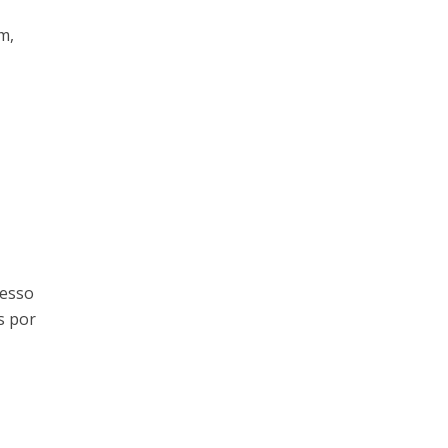
m,
cesso
s por