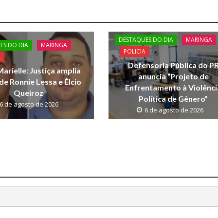
DESTAQUES DO DIA
MARINGA
ES DO DIA
MARINGA
POLICIA
A
Defensoria Pública do P
arielle: Justiça amplia
anuncia “Projeto de
de Ronnie Lessa e Élcio
Enfrentamento à Violênci
Queiroz
Política de Gênero”
6 de agosto de 2026
6 de agosto de 2026