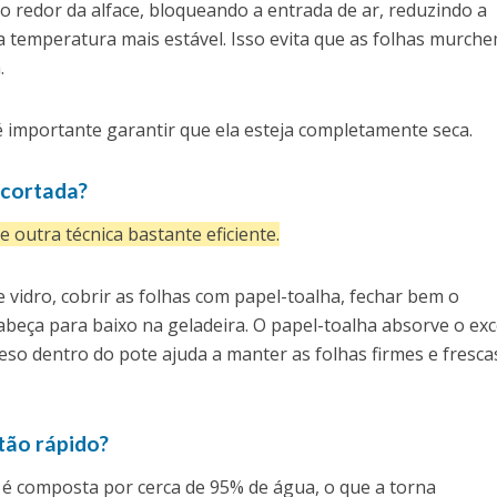
o redor da alface, bloqueando a entrada de ar, reduzindo a
emperatura mais estável. Isso evita que as folhas murche
.
é importante garantir que ela esteja completamente seca.
 cortada?
ste outra técnica bastante eficiente.
 vidro, cobrir as folhas com papel-toalha, fechar bem o
abeça para baixo na geladeira. O papel-toalha absorve o ex
so dentro do pote ajuda a manter as folhas firmes e fresca
tão rápido?
e é composta por cerca de 95% de água, o que a torna