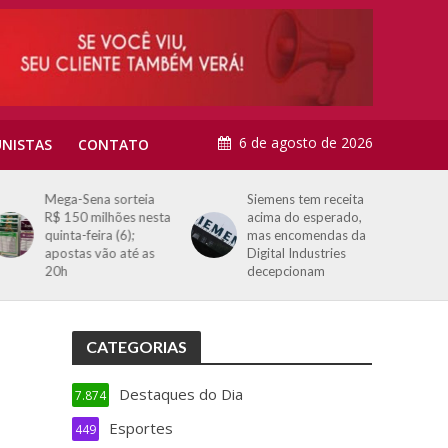
6 de agosto de 2026
NISTAS
CONTATO
Mega-Sena sorteia
Siemens tem receita
R$ 150 milhões nesta
acima do esperado,
quinta-feira (6);
mas encomendas da
apostas vão até as
Digital Industries
20h
decepcionam
CATEGORIAS
Destaques do Dia
7.874
Esportes
449