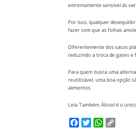
extremamente sensível às var
Por isso, qualquer desequilí
fazer com que as folhas amol
Diferentemente dos sacos plás
reduzindo a troca de gases e
Para quem busca uma alternat
reutilizável, uma boa opção
alimentos.
Leia Também: Álcool é o único
F
T
W
C
ac
w
h
o