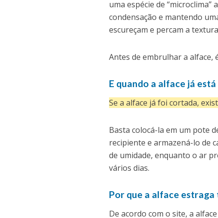
uma espécie de “microclima” a
condensação e mantendo uma t
escureçam e percam a textura
Antes de embrulhar a alface, 
E quando a alface já está
Se a alface já foi cortada, exi
Basta colocá-la em um pote de
recipiente e armazená-lo de c
de umidade, enquanto o ar pre
vários dias.
Por que a alface estraga 
De acordo com o site, a alfac