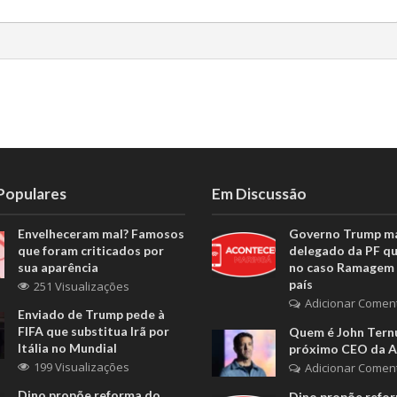
 Populares
Em Discussão
Envelheceram mal? Famosos
Governo Trump m
que foram criticados por
delegado da PF q
sua aparência
no caso Ramagem 
país
251 Visualizações
Adicionar Comen
Enviado de Trump pede à
FIFA que substitua Irã por
Quem é John Ternu
Itália no Mundial
próximo CEO da A
199 Visualizações
Adicionar Comen
Dino propõe reforma do
Dino propõe refo