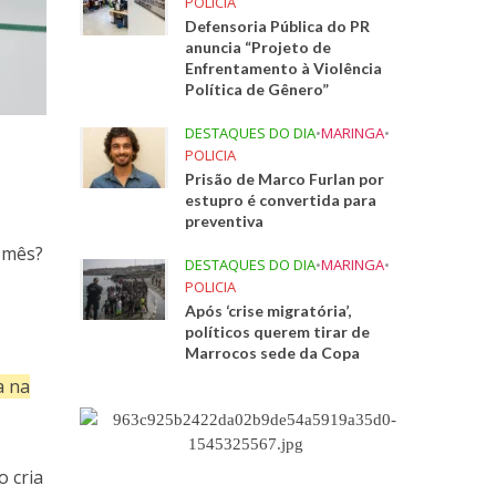
POLICIA
Defensoria Pública do PR
anuncia “Projeto de
Enfrentamento à Violência
Política de Gênero”
DESTAQUES DO DIA
•
MARINGA
•
POLICIA
Prisão de Marco Furlan por
estupro é convertida para
preventiva
m mês?
DESTAQUES DO DIA
•
MARINGA
•
POLICIA
Após ‘crise migratória’,
políticos querem tirar de
Marrocos sede da Copa
a na
o cria