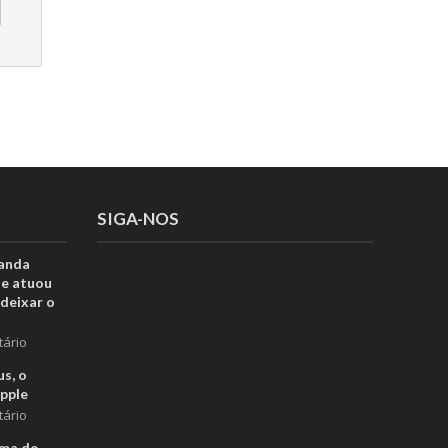
SIGA-NOS
anda
ue atuou
deixar o
tário
s, o
pple
tário
rma do