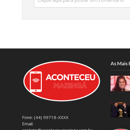
Clique aqui para postar um comentário
As Mais
Fone: (44) 99718-XXXX
Email:
contato@aconteceumaringa.com.br