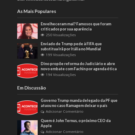
As Mais Populares
Envelheceram mal? Famosos que foram
criticados por sua aparência
250 Visualizações
Enviado de Trump pede à FIFA que
substitua Irã por Itália no Mundial
199 Visualizações
Dino propõe reforma do Judiciário e abre
novo embate com Fachin por agenda ética
194 Visualizações
Em Discussão
Governo Trump manda delegado da PF que
atuou no caso Ramagem deixar o país
Adicionar Comentário
Quem é John Ternus, o próximo CEO da
Apple
Adicionar Comentário