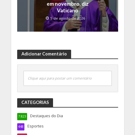
em novembro, diz
Vaticano
5 de agosto de 2026
Adicionar Comentário
Clique aqui para postar um comentário
CATEGORIAS
Destaques do Dia
7.823
Esportes
448