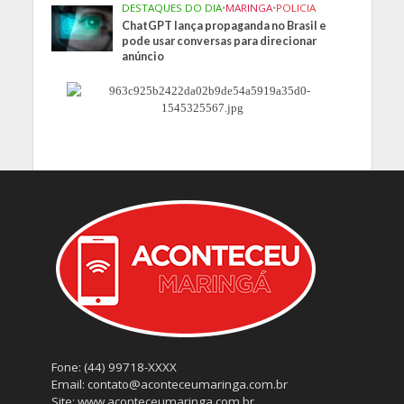
DESTAQUES DO DIA
•
MARINGA
•
POLICIA
ChatGPT lança propaganda no Brasil e
pode usar conversas para direcionar
anúncio
Fone: (44) 99718-XXXX
Email: contato@aconteceumaringa.com.br
Site: www.aconteceumaringa.com.br