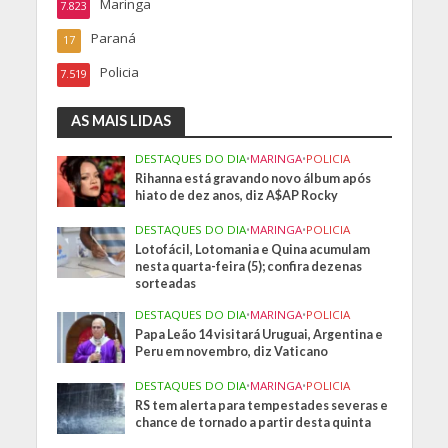
Maringa
7.823
Paraná
17
Policia
7.519
AS MAIS LIDAS
DESTAQUES DO DIA
•
MARINGA
•
POLICIA
Rihanna está gravando novo álbum após
hiato de dez anos, diz A$AP Rocky
DESTAQUES DO DIA
•
MARINGA
•
POLICIA
Lotofácil, Lotomania e Quina acumulam
nesta quarta-feira (5); confira dezenas
sorteadas
DESTAQUES DO DIA
•
MARINGA
•
POLICIA
Papa Leão 14 visitará Uruguai, Argentina e
Peru em novembro, diz Vaticano
DESTAQUES DO DIA
•
MARINGA
•
POLICIA
RS tem alerta para tempestades severas e
chance de tornado a partir desta quinta