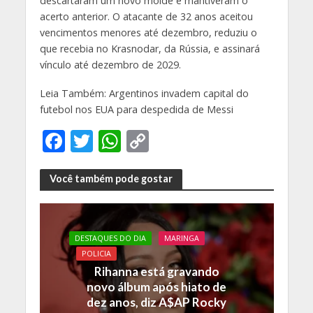
descartaram um novo molde e mantiveram o
acerto anterior. O atacante de 32 anos aceitou
vencimentos menores até dezembro, reduziu o
que recebia no Krasnodar, da Rússia, e assinará
vínculo até dezembro de 2029.
Leia Também: Argentinos invadem capital do
futebol nos EUA para despedida de Messi
F
T
W
C
ac
w
h
o
e
itt
at
p
Você também pode gostar
b
er
s
y
o
A
Li
DESTAQUES DO DIA
MARINGA
o
p
n
POLICIA
k
p
k
Rihanna está gravando
novo álbum após hiato de
dez anos, diz A$AP Rocky