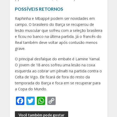
POSSÍVEIS RETORNOS
Raphinha e Mbappé podem ser novidades em
campo. O brasileiro do Barça se recuperou de
lesão muscular que sofreu com a seleção brasileira
e ficou no banco na última partida. Já o francês do
Real também deve voltar após contusão menos
grave.
O principal desfalque do embate é Lamine Yamal.
O jovem de 18 anos sofreu uma lesão na coxa
esquerda ao cobrar um pênalti na partida contra o
Celta de Vigo. Ele ficará de fora do resto da
temporada do Barça e foca em se recuperar para
a Copa do Mundo.
F
T
W
C
ac
w
h
o
Você também pode gostar