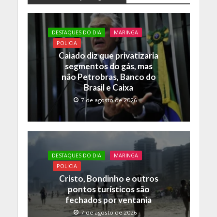
e
itt
at
p
b
er
s
y
o
A
Li
DESTAQUES DO DIA
MARINGA
o
p
n
POLICIA
Caiado diz que privatizaria
k
p
k
segmentos do gás, mas
não Petrobras, Banco do
Brasil e Caixa
7 de agosto de 2026
DESTAQUES DO DIA
MARINGA
POLICIA
Cristo, Bondinho e outros
pontos turísticos são
fechados por ventania
7 de agosto de 2026