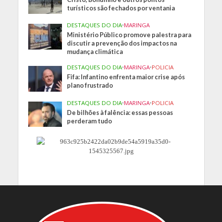
turísticos são fechados por ventania
DESTAQUES DO DIA
•
MARINGA
Ministério Público promove palestra para
discutir a prevenção dos impactos na
mudança climática
DESTAQUES DO DIA
•
MARINGA
•
POLICIA
Fifa: Infantino enfrenta maior crise após
plano frustrado
DESTAQUES DO DIA
•
MARINGA
•
POLICIA
De bilhões à falência: essas pessoas
perderam tudo