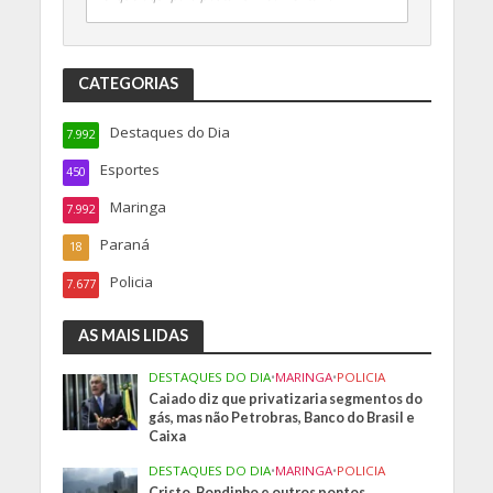
CATEGORIAS
Destaques do Dia
7.992
Esportes
450
Maringa
7.992
Paraná
18
Policia
7.677
AS MAIS LIDAS
DESTAQUES DO DIA
•
MARINGA
•
POLICIA
Caiado diz que privatizaria segmentos do
gás, mas não Petrobras, Banco do Brasil e
Caixa
DESTAQUES DO DIA
•
MARINGA
•
POLICIA
Cristo, Bondinho e outros pontos