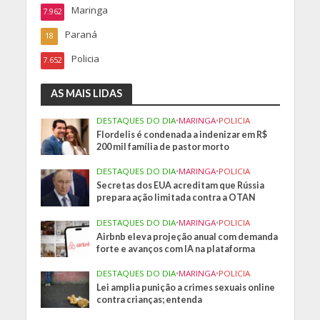
Maringa
7.962
Paraná
18
Policia
7.652
AS MAIS LIDAS
DESTAQUES DO DIA
•
MARINGA
•
POLICIA
Flordelis é condenada a indenizar em R$
200 mil família de pastor morto
DESTAQUES DO DIA
•
MARINGA
•
POLICIA
Secretas dos EUA acreditam que Rússia
prepara ação limitada contra a OTAN
DESTAQUES DO DIA
•
MARINGA
•
POLICIA
Airbnb eleva projeção anual com demanda
forte e avanços com IA na plataforma
DESTAQUES DO DIA
•
MARINGA
•
POLICIA
Lei amplia punição a crimes sexuais online
contra crianças; entenda