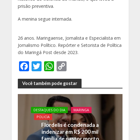
prisão preventiva.
A menina segue internada.
26 anos. Maringaense, Jornalista e Especialista em
Jornalismo Político. Repórter e Setorista de Política
do Maringá Post desde 2023.
F
T
W
C
ac
w
h
o
e
itt
at
p
Você também pode gostar
b
er
s
y
o
A
Li
DESTAQUES DO DIA
MARINGA
o
p
n
POLICIA
k
p
k
Flordelis é condenada a
indenizar em R$ 200 mil
família de pastor morto