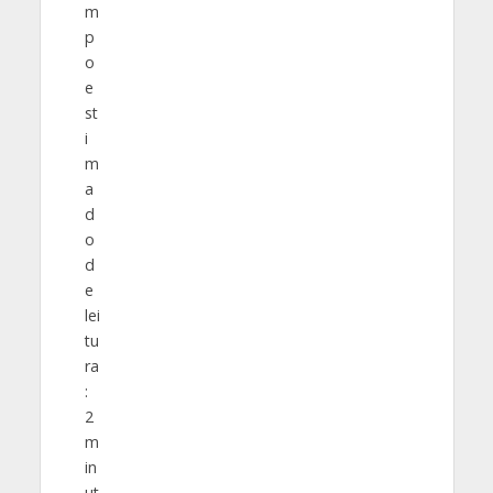
m
p
o
e
st
i
m
a
d
o
d
e
lei
tu
ra
:
2
m
in
ut