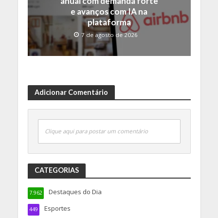
anual com demanda forte
e avanços com IA na
plataforma
7 de agosto de 2026
Adicionar Comentário
Clique aqui para postar um comentário
CATEGORIAS
Destaques do Dia
7.962
Esportes
449